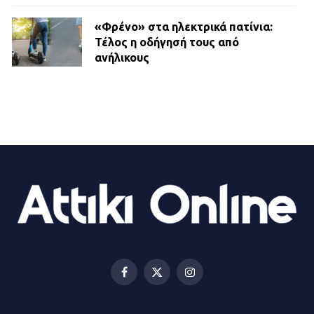
«Φρένο» στα ηλεκτρικά πατίνια:
Τέλος η οδήγησή τους από
ανήλικους
21.07.2026 | 13:35
Τροχαίο στην Πειραιώς: ΙΧ
συγκρούστηκε με φορτηγό – Ένας
τραυματίας και κυκλοφοριακό χάος
21.07.2026 | 13:12
Βριλήσσια: Αυτοκίνητο έσπασε
τζαμαρία και μπήκε μέσα σε μαγαζί
13.07.2026 | 21:32
Facebook
X
Instagram
(Twitter)
Η Οινόη αποκτά μια νέα, σύγχρονη