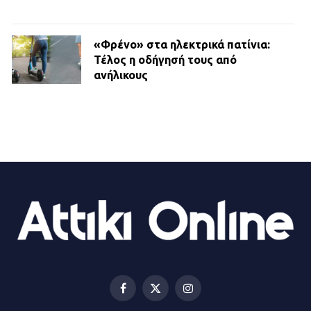
«Φρένο» στα ηλεκτρικά πατίνια:
Τέλος η οδήγησή τους από
ανήλικους
21.07.2026 | 13:35
Τροχαίο στην Πειραιώς: ΙΧ
συγκρούστηκε με φορτηγό – Ένας
τραυματίας και κυκλοφοριακό χάος
21.07.2026 | 13:12
Βριλήσσια: Αυτοκίνητο έσπασε
τζαμαρία και μπήκε μέσα σε μαγαζί
13.07.2026 | 21:32
Facebook
X
Instagram
(Twitter)