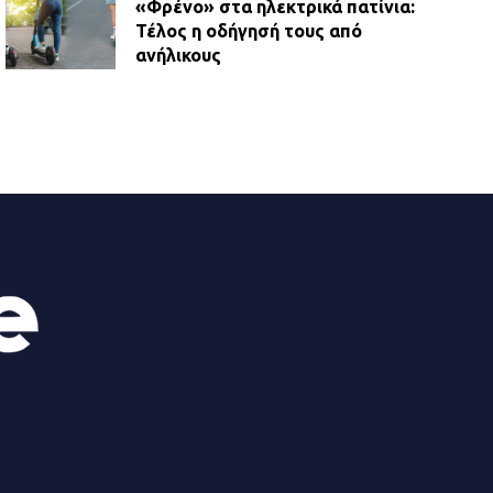
«Φρένο» στα ηλεκτρικά πατίνια:
Τέλος η οδήγησή τους από
ανήλικους
21.07.2026 | 13:35
Τροχαίο στην Πειραιώς: ΙΧ
συγκρούστηκε με φορτηγό – Ένας
τραυματίας και κυκλοφοριακό χάος
21.07.2026 | 13:12
Βριλήσσια: Αυτοκίνητο έσπασε
τζαμαρία και μπήκε μέσα σε μαγαζί
13.07.2026 | 21:32
Η Οινόη αποκτά μια νέα, σύγχρονη
και ασφαλή παιδική χαρά