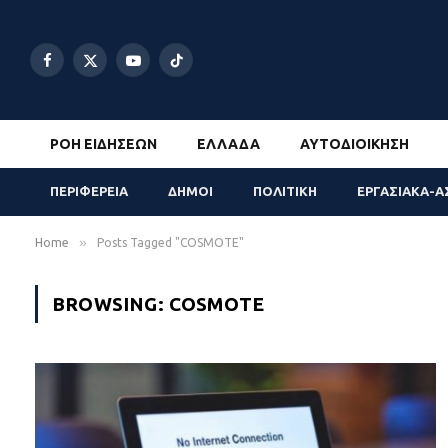
Facebook
X
YouTube
TikTok
(Twitter)
ΡΟΉ ΕΙΔΉΣΕΩΝ
ΕΛΛΆΔΑ
ΑΥΤΟΔΙΟΊΚΗΣΗ
ΠΕΡΙΦΕΡΕΙΑ
ΔΗΜΟΙ
ΠΟΛΙΤΙΚΗ
ΕΡΓΑΣΙΑΚΑ-Α
»
Home
Posts Tagged "COSMOTE"
BROWSING:
COSMOTE