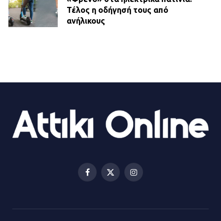
Τέλος η οδήγησή τους από
ανήλικους
21.07.2026 | 13:35
Τροχαίο στην Πειραιώς: ΙΧ
συγκρούστηκε με φορτηγό – Ένας
τραυματίας και κυκλοφοριακό χάος
21.07.2026 | 13:12
Βριλήσσια: Αυτοκίνητο έσπασε
τζαμαρία και μπήκε μέσα σε μαγαζί
13.07.2026 | 21:32
Facebook
X
Instagram
(Twitter)
Η Οινόη αποκτά μια νέα, σύγχρονη
και ασφαλή παιδική χαρά
13.07.2026 | 21:21