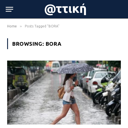
»
Home
Posts Tagged "BORA"
BROWSING:
BORA