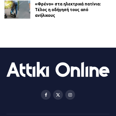
«Φρένο» στα ηλεκτρικά πατίνια:
Τέλος η οδήγησή τους από
ανήλικους
21.07.2026 | 13:35
Τροχαίο στην Πειραιώς: ΙΧ
συγκρούστηκε με φορτηγό – Ένας
τραυματίας και κυκλοφοριακό χάος
21.07.2026 | 13:12
Βριλήσσια: Αυτοκίνητο έσπασε
τζαμαρία και μπήκε μέσα σε μαγαζί
13.07.2026 | 21:32
Facebook
X
Instagram
(Twitter)
Η Οινόη αποκτά μια νέα, σύγχρονη
και ασφαλή παιδική χαρά