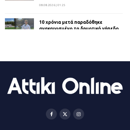
08.08.2026 | 01:25
10 χρόνια μετά παραδόθηκε
ανακαινισμένο το δημοτικό γήπεδο
Βιλίων
27.07.2026 | 20:49
ΔΗΜΟΣ ΜΑΝΔΡΑΣ ΕΙΔΥΛΛΙΑΣ:
Ορίστηκαν οι αντιδήμαρχοι και οι
αρμοδιότητες τους
23.07.2026 | 14:58
Αισχύλεια 2026: Το Φεστιβάλ της
Ελευσίνας επιστρέφει στον
Πολυχώρο ΙΡΙΣ
Facebook
X
Instagram
21.07.2026 | 14:01
(Twitter)