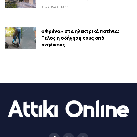
21.07.2026 | 13:44
«Φρένο» στα ηλεκτρικά πατίνια:
Τέλος η οδήγησή τους από
ανήλικους
21.07.2026 | 13:35
Τροχαίο στην Πειραιώς: ΙΧ
συγκρούστηκε με φορτηγό – Ένας
τραυματίας και κυκλοφοριακό χάος
21.07.2026 | 13:12
Βριλήσσια: Αυτοκίνητο έσπασε
τζαμαρία και μπήκε μέσα σε μαγαζί
13.07.2026 | 21:32