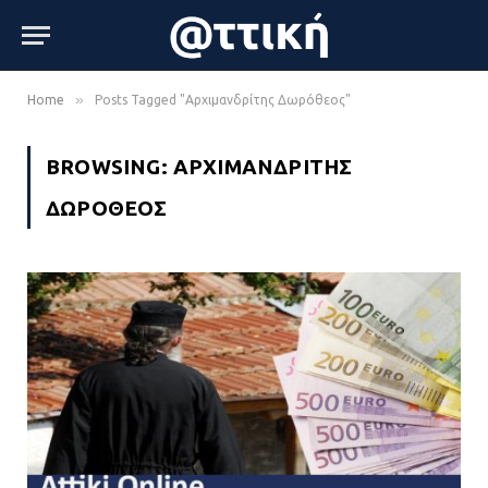
»
Home
Posts Tagged "Αρχιμανδρίτης Δωρόθεος"
BROWSING:
ΑΡΧΙΜΑΝΔΡΊΤΗΣ
ΔΩΡΌΘΕΟΣ