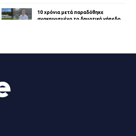
10 χρόνια μετά παραδόθηκε
ανακαινισμένο το δημοτικό γήπεδο
Βιλίων
27.07.2026 | 20:49
ΔΗΜΟΣ ΜΑΝΔΡΑΣ ΕΙΔΥΛΛΙΑΣ:
Ορίστηκαν οι αντιδήμαρχοι και οι
αρμοδιότητες τους
23.07.2026 | 14:58
Αισχύλεια 2026: Το Φεστιβάλ της
Ελευσίνας επιστρέφει στον
Πολυχώρο ΙΡΙΣ
21.07.2026 | 14:01
Πώς έγινε η επίθεση στους δύο