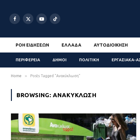
Facebook
X
YouTube
TikTok
(Twitter)
ΡΟΉ ΕΙΔΉΣΕΩΝ
ΕΛΛΆΔΑ
ΑΥΤΟΔΙΟΊΚΗΣΗ
ΠΕΡΙΦΕΡΕΙΑ
ΔΗΜΟΙ
ΠΟΛΙΤΙΚΗ
ΕΡΓΑΣΙΑΚΑ-Α
»
Home
Posts Tagged "Ανακύκλωση"
BROWSING:
ΑΝΑΚΎΚΛΩΣΗ