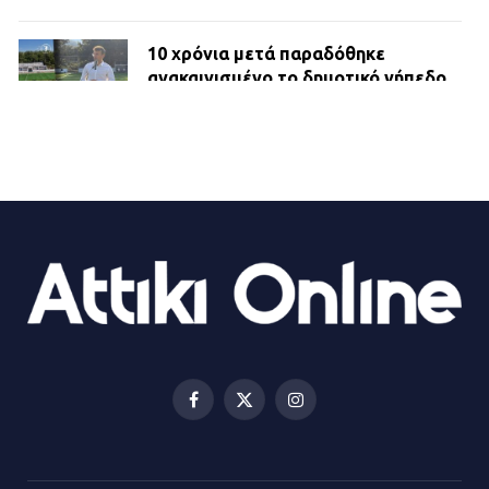
10 χρόνια μετά παραδόθηκε
ανακαινισμένο το δημοτικό γήπεδο
Βιλίων
27.07.2026 | 20:49
ΔΗΜΟΣ ΜΑΝΔΡΑΣ ΕΙΔΥΛΛΙΑΣ:
Ορίστηκαν οι αντιδήμαρχοι και οι
αρμοδιότητες τους
23.07.2026 | 14:58
Αισχύλεια 2026: Το Φεστιβάλ της
Ελευσίνας επιστρέφει στον
Πολυχώρο ΙΡΙΣ
Facebook
X
Instagram
21.07.2026 | 14:01
(Twitter)
Πώς έγινε η επίθεση στους δύο