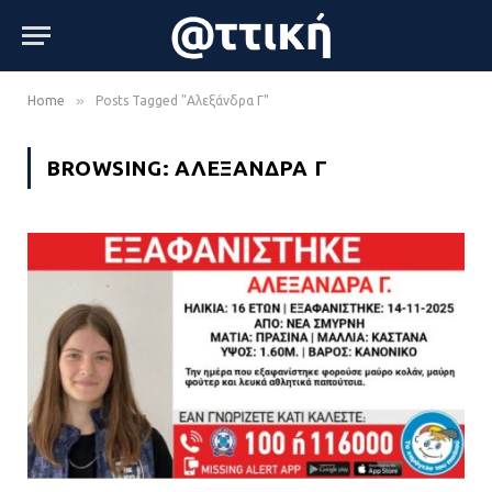
»
Home
Posts Tagged "Αλεξάνδρα Γ"
BROWSING:
ΑΛΕΞΆΝΔΡΑ Γ