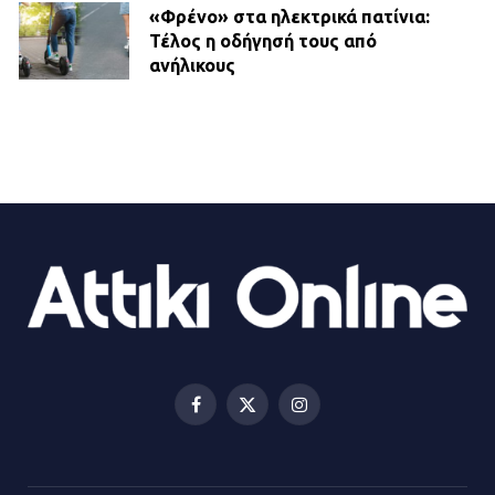
«Φρένο» στα ηλεκτρικά πατίνια:
Τέλος η οδήγησή τους από
ανήλικους
21.07.2026 | 13:35
Τροχαίο στην Πειραιώς: ΙΧ
συγκρούστηκε με φορτηγό – Ένας
τραυματίας και κυκλοφοριακό χάος
21.07.2026 | 13:12
Βριλήσσια: Αυτοκίνητο έσπασε
τζαμαρία και μπήκε μέσα σε μαγαζί
13.07.2026 | 21:32
Facebook
X
Instagram
(Twitter)
Η Οινόη αποκτά μια νέα, σύγχρονη
και ασφαλή παιδική χαρά