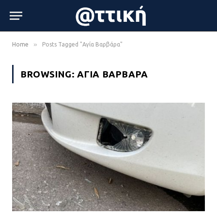
»
Home
Posts Tagged "Αγία Βαρβάρα"
BROWSING:
ΑΓΊΑ ΒΑΡΒΆΡΑ