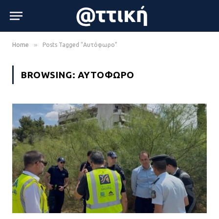
»
Home
Posts Tagged "Αυτόφωρο"
BROWSING:
ΑΥΤΌΦΩΡΟ