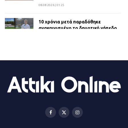
08.08.2026 | 01:25
10 χρόνια μετά παραδόθηκε
ανακαινισμένο το δημοτικό γήπεδο
Βιλίων
27.07.2026 | 20:49
ΔΗΜΟΣ ΜΑΝΔΡΑΣ ΕΙΔΥΛΛΙΑΣ:
Ορίστηκαν οι αντιδήμαρχοι και οι
αρμοδιότητες τους
23.07.2026 | 14:58
Αισχύλεια 2026: Το Φεστιβάλ της
Ελευσίνας επιστρέφει στον
Πολυχώρο ΙΡΙΣ
Facebook
X
Instagram
21.07.2026 | 14:01
(Twitter)