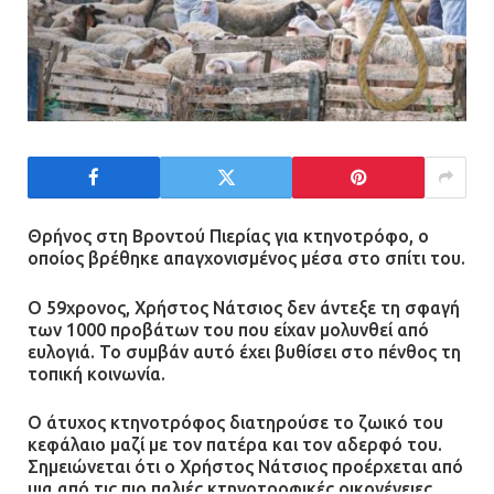
«Φρένο» στα ηλεκτρικά πατίνια:
Τέλος η οδήγησή τους από
ανήλικους
21.07.2026 | 13:35
Τροχαίο στην Πειραιώς: ΙΧ
Θρήνος στη Βροντού Πιερίας για κτηνοτρόφο, ο
συγκρούστηκε με φορτηγό – Ένας
οποίος βρέθηκε απαγχονισμένος μέσα στο σπίτι του.
τραυματίας και κυκλοφοριακό χάος
21.07.2026 | 13:12
Ο 59χρονος, Χρήστος Νάτσιος δεν άντεξε τη σφαγή
των 1000 προβάτων του που είχαν μολυνθεί από
ευλογιά. Το συμβάν αυτό έχει βυθίσει στο πένθος τη
Βριλήσσια: Αυτοκίνητο έσπασε
τοπική κοινωνία.
τζαμαρία και μπήκε μέσα σε μαγαζί
Ο άτυχος κτηνοτρόφος διατηρούσε το ζωικό του
13.07.2026 | 21:32
κεφάλαιο μαζί με τον πατέρα και τον αδερφό του.
Σημειώνεται ότι ο Χρήστος Νάτσιος προέρχεται από
μια από τις πιο παλιές κτηνοτροφικές οικογένειες,