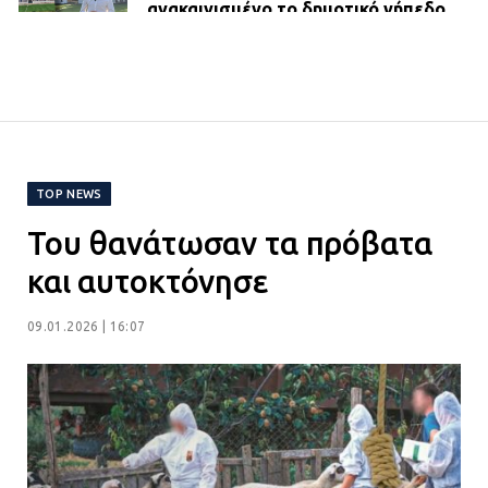
ανακαινισμένο το δημοτικό γήπεδο
Βιλίων
27.07.2026 | 20:49
ΔΗΜΟΣ ΜΑΝΔΡΑΣ ΕΙΔΥΛΛΙΑΣ:
Ορίστηκαν οι αντιδήμαρχοι και οι
αρμοδιότητες τους
TOP NEWS
23.07.2026 | 14:58
Του θανάτωσαν τα πρόβατα
Αισχύλεια 2026: Το Φεστιβάλ της
και αυτοκτόνησε
Ελευσίνας επιστρέφει στον
Πολυχώρο ΙΡΙΣ
09.01.2026 | 16:07
21.07.2026 | 14:01
Πώς έγινε η επίθεση στους δύο
ελληνοαμερικανούς στην Ακρόπολη
21.07.2026 | 13:44