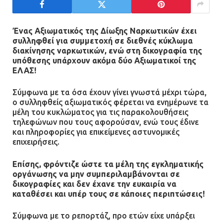
τραυματίας και κυκλοφοριακό χάος
21.07.2026 | 13:12
Ένας Αξιωματικός της Δίωξης Ναρκωτικών έχει
συλληφθεί για συμμετοχή σε διεθνές κύκλωμα
διακίνησης ναρκωτικών, ενώ στη δικογραφία της
Βριλήσσια: Αυτοκίνητο έσπασε
υπόθεσης υπάρχουν ακόμα δύο Αξιωματικοί της
τζαμαρία και μπήκε μέσα σε μαγαζί
ΕΛΑΣ!
13.07.2026 | 21:32
Σύμφωνα με τα όσα έχουν γίνει γνωστά μέχρι τώρα,
ο συλληφθείς αξιωματικός φέρεται να ενημέρωνε τα
μέλη του κυκλώματος για τις παρακολουθήσεις
Η Οινόη αποκτά μια νέα, σύγχρονη
τηλεφώνων που τους αφορούσαν, ενώ τους έδινε
και ασφαλή παιδική χαρά
και πληροφορίες για επικείμενες αστυνομικές
επιχειρήσεις.
13.07.2026 | 21:21
Επίσης, φρόντιζε ώστε τα μέλη της εγκληματικής
οργάνωσης να μην συμπεριλαμβάνονται σε
δικογραφίες και δεν έχανε την ευκαιρία να
Τηλεφωνικές απάτες με λεία
καταθέσει και υπέρ τους σε κάποιες περιπτώσεις!
130.000 ευρώ στην Αττική
13.07.2026 | 20:44
Σύμφωνα με το ρεπορτάζ, προ ετών είχε υπάρξει