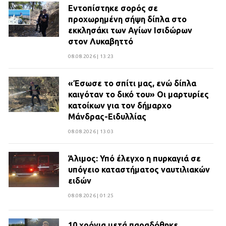
Εντοπίστηκε σορός σε
προχωρημένη σήψη δίπλα στο
εκκλησάκι των Αγίων Ισιδώρων
στον Λυκαβηττό
08.08.2026 | 13:23
«Έσωσε το σπίτι μας, ενώ δίπλα
καιγόταν το δικό του» Οι μαρτυρίες
κατοίκων για τον δήμαρχο
Μάνδρας-Ειδυλλίας
08.08.2026 | 13:03
Άλιμος: Υπό έλεγχο η πυρκαγιά σε
υπόγειο καταστήματος ναυτιλιακών
ειδών
08.08.2026 | 01:25
10 χρόνια μετά παραδόθηκε