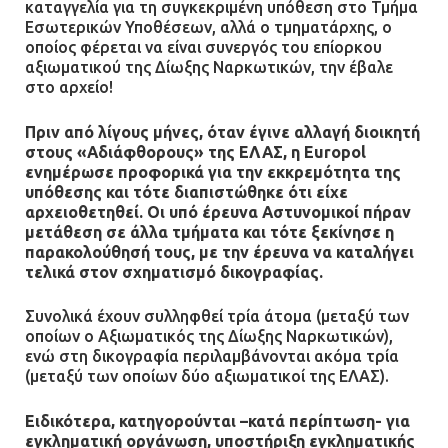
καταγγελία για τη συγκεκριμένη υπόθεση στο Τμήμα
Εσωτερικών Υποθέσεων, αλλά ο τμηματάρχης, ο
οποίος φέρεται να είναι συνεργός του επίορκου
Ασπρόπυργος: Πέθανε ένας από
αξιωματικού της Δίωξης Ναρκωτικών, την έβαλε
τους σοβαρά εγκαυματίες της
στο αρχείο!
μεγάλης έκρηξης στο εργοστάσιο
Πριν από λίγους μήνες, όταν έγινε αλλαγή διοικητή
12.07.2026 | 15:07
στους «Αδιάφθορους» της ΕΛΑΣ, η Europol
ενημέρωσε προφορικά για την εκκρεμότητα της
Άργος: Στη φυλακή οι δύο
υπόθεσης και τότε διαπιστώθηκε ότι είχε
αστυνομικοί για τους
αρχειοθετηθεί. Οι υπό έρευνα Αστυνομικοί πήραν
πυροβολισμούς κατά του 20χρονου
μετάθεση σε άλλα τμήματα και τότε ξεκίνησε η
παρακολούθησή τους, με την έρευνα να καταλήγει
με αναπηρία
τελικά στον σχηματισμό δικογραφίας.
11.07.2026 | 22:59
Συνολικά έχουν συλληφθεί τρία άτομα (μεταξύ των
Ένα πουλί «υπεύθυνο» για την
οποίων ο Αξιωματικός της Δίωξης Ναρκωτικών),
ενώ στη δικογραφία περιλαμβάνονται ακόμα τρία
πρωινή διακοπή ρεύματος στη
(μεταξύ των οποίων δύο αξιωματικοί της ΕΛΑΣ).
Μάνδρα
09.07.2026 | 11:12
Ειδικότερα, κατηγορούνται –κατά περίπτωση- για
εγκληματική οργάνωση, υποστήριξη εγκληματικής