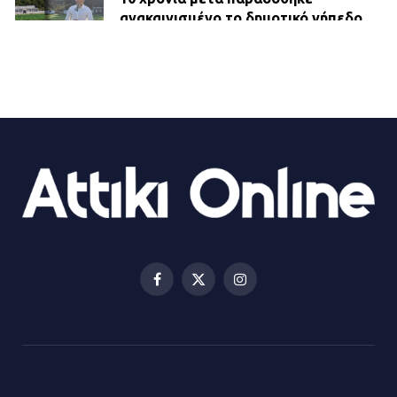
ανακαινισμένο το δημοτικό γήπεδο
Βιλίων
27.07.2026 | 20:49
ΔΗΜΟΣ ΜΑΝΔΡΑΣ ΕΙΔΥΛΛΙΑΣ:
Ορίστηκαν οι αντιδήμαρχοι και οι
αρμοδιότητες τους
23.07.2026 | 14:58
Αισχύλεια 2026: Το Φεστιβάλ της
Ελευσίνας επιστρέφει στον
Πολυχώρο ΙΡΙΣ
Facebook
X
Instagram
21.07.2026 | 14:01
(Twitter)
Πώς έγινε η επίθεση στους δύο
ελληνοαμερικανούς στην Ακρόπολη
21.07.2026 | 13:44