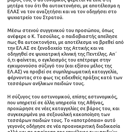
μητέρα του ότι θα αυτοκτονήσει, με αποτέλεσμα η
ΕΛΑΣ να τον αναζητήσει και να τον οδηγήσει στο
ψυχιατρείο του Στρατού.
Μέσω στενού συγγενικού του προσώπου, όπως
ανέφερε ο Κ. Τασούλας, ο παιδοβιαστής απείλησε
πως θα αυτοκτονήσει, με αποτέλεσμα να βρεθεί από
την ΕΛ.ΑΣ σε ξενοδοχείο της Αττικής και να
οδηγηθεί σε ψυχιατρική κλινική της Πεντέλης. Απ΄
ό,τι φαίνεται, ο εγκλεισμός του επέτρεψε στην
εγκυμονούσα σύζυγό του (και εξίσου μέλος της
ΕΛ.ΑΣ) να προβεί σε συμπληρωματική καταγγελία,
φέρνοντας στο φως τις ειδεχθείς πράξεις κατά των
τεσσάρων ανήλικων παιδιών τους.
Η σύζυγος του αστυνομικού, επίσης αστυνομικός,
που υπηρετεί σε άλλη υπηρεσία της Αθήνας,
προχώρησε σε νέες καταγγελίες σε βάρος του, και
συγκεκριμένα για σεξουαλική κακοποίηση των
τεσσάρων παιδιών τους. Το «αποτρόπαιο» αυτό
γεγονός οδήγησε σε νέα προανακριτική διαδικασία
αλλά και σε αφαίρεση της επιμέλειας των παιδιών