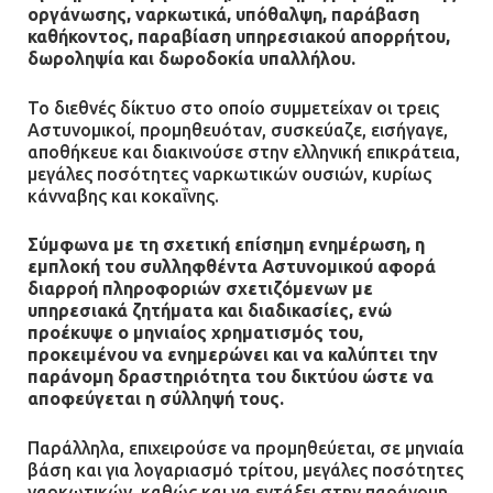
οργάνωσης, ναρκωτικά, υπόθαλψη, παράβαση
Φωτιά σε επιχείρηση στον
καθήκοντος, παραβίαση υπηρεσιακού απορρήτου,
Ασπρόπυργο – Ήχησε το 112
δωροληψία και δωροδοκία υπαλλήλου.
09.07.2026 | 09:19
Το διεθνές δίκτυο στο οποίο συμμετείχαν οι τρεις
Αστυνομικοί, προμηθευόταν, συσκεύαζε, εισήγαγε,
αποθήκευε και διακινούσε στην ελληνική επικράτεια,
Δίωξη για απόπειρα
μεγάλες ποσότητες ναρκωτικών ουσιών, κυρίως
ανθρωποκτονίας στους δύο
κάνναβης και κοκαΐνης.
αστυνομικούς
Σύμφωνα με τη σχετική επίσημη ενημέρωση, η
08.07.2026 | 22:30
εμπλοκή του συλληφθέντα Αστυνομικού αφορά
διαρροή πληροφοριών σχετιζόμενων με
υπηρεσιακά ζητήματα και διαδικασίες, ενώ
Ομαδικός βιασμός 19χρονης στο
προέκυψε ο μηνιαίος χρηματισμός του,
Α.Τ. Ομονοίας: Ο Εισαγγελέας
προκειμένου να ενημερώνει και να καλύπτει την
πρότεινε την αθώωση των
παράνομη δραστηριότητα του δικτύου ώστε να
αστυνομικών
αποφεύγεται η σύλληψή τους.
08.07.2026 | 16:24
Παράλληλα, επιχειρούσε να προμηθεύεται, σε μηνιαία
βάση και για λογαριασμό τρίτου, μεγάλες ποσότητες
Ο δήμαρχος Μάνδρας δώρισε όλους
ναρκωτικών, καθώς και να εντάξει στην παράνομη