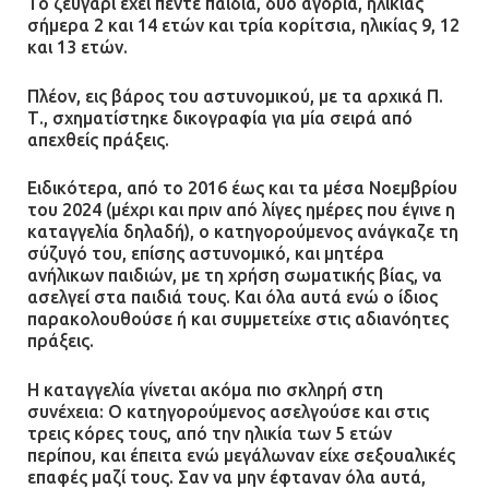
Το ζευγάρι έχει πέντε παιδιά, δυο αγόρια, ηλικίας
σήμερα 2 και 14 ετών και τρία κορίτσια, ηλικίας 9, 12
και 13 ετών.
Πλέον, εις βάρος του αστυνομικού, με τα αρχικά Π.
Τ., σχηματίστηκε δικογραφία για μία σειρά από
απεχθείς πράξεις.
Ειδικότερα, από το 2016 έως και τα μέσα Νοεμβρίου
του 2024 (μέχρι και πριν από λίγες ημέρες που έγινε η
καταγγελία δηλαδή), ο κατηγορούμενος ανάγκαζε τη
σύζυγό του, επίσης αστυνομικό, και μητέρα
ανήλικων παιδιών, με τη χρήση σωματικής βίας, να
ασελγεί στα παιδιά τους. Και όλα αυτά ενώ ο ίδιος
παρακολουθούσε ή και συμμετείχε στις αδιανόητες
πράξεις.
Η καταγγελία γίνεται ακόμα πιο σκληρή στη
συνέχεια: Ο κατηγορούμενος ασελγούσε και στις
τρεις κόρες τους, από την ηλικία των 5 ετών
περίπου, και έπειτα ενώ μεγάλωναν είχε σεξουαλικές
επαφές μαζί τους. Σαν να μην έφταναν όλα αυτά,