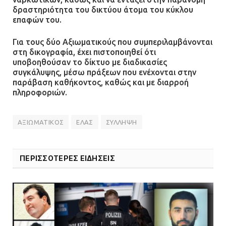
τους μισθούς του 2025 στο Θριάσιο
δραστηριότητα του δικτύου άτομα του κύκλου
για μηχάνημα καρδιολογικών
επαφών του.
επεμβάσεων
Για τους δύο Αξιωματικούς που συμπεριλαμβάνονται
08.07.2026 | 15:02
στη δικογραφία, έχει πιστοποιηθεί ότι
υποβοηθούσαν το δίκτυο με διαδικασίες
συγκάλυψης, μέσω πράξεων που ενέχονται στην
παράβαση καθήκοντος, καθώς και με διαρροή
πληροφοριών.
ΑΞΙΩΜΑΤΙΚΟΣ
ΕΛΑΣ
ΣΥΛΛΗΨΗ
ΠΕΡΙΣΣΟΤΕΡΕΣ ΕΙΔΗΣΕΙΣ