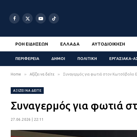
Facebook
X
YouTube
TikTok
(Twitter)
ΡΟΉ ΕΙΔΉΣΕΩΝ
ΕΛΛΆΔΑ
ΑΥΤΟΔΙΟΊΚΗΣΗ
ΠΕΡΙΦΕΡΕΙΑ
ΔΗΜΟΙ
ΠΟΛΙΤΙΚΗ
ΕΡΓΑΣΙΑΚΑ-Α
»
»
Home
Αξίζει να δείτε
Συναγερμός για φωτιά στον Κωτσόβολο Ε
ΑΞΊΖΕΙ ΝΑ ΔΕΊΤΕ
Συναγερμός για φωτιά σ
27.06.2026 | 22:11