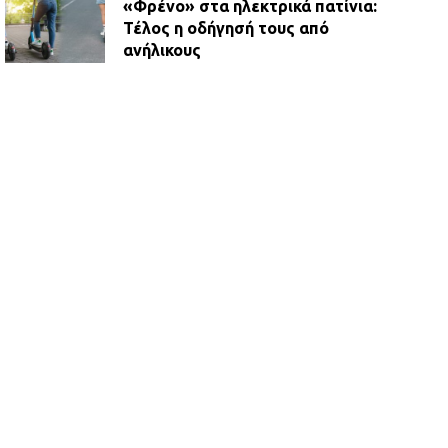
«Φρένο» στα ηλεκτρικά πατίνια:
Τέλος η οδήγησή τους από
ανήλικους
21.07.2026 | 13:35
Τροχαίο στην Πειραιώς: ΙΧ
συγκρούστηκε με φορτηγό – Ένας
τραυματίας και κυκλοφοριακό χάος
21.07.2026 | 13:12
Βριλήσσια: Αυτοκίνητο έσπασε
τζαμαρία και μπήκε μέσα σε μαγαζί
13.07.2026 | 21:32
Η Οινόη αποκτά μια νέα, σύγχρονη
και ασφαλή παιδική χαρά