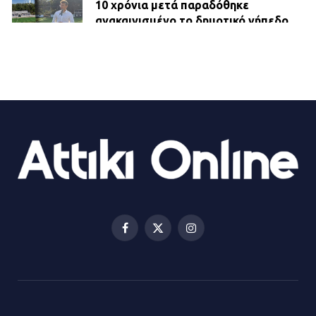
10 χρόνια μετά παραδόθηκε
ανακαινισμένο το δημοτικό γήπεδο
Βιλίων
27.07.2026 | 20:49
ΔΗΜΟΣ ΜΑΝΔΡΑΣ ΕΙΔΥΛΛΙΑΣ:
Ορίστηκαν οι αντιδήμαρχοι και οι
αρμοδιότητες τους
23.07.2026 | 14:58
Αισχύλεια 2026: Το Φεστιβάλ της
Ελευσίνας επιστρέφει στον
Πολυχώρο ΙΡΙΣ
Facebook
X
Instagram
21.07.2026 | 14:01
(Twitter)
Πώς έγινε η επίθεση στους δύο
ελληνοαμερικανούς στην Ακρόπολη