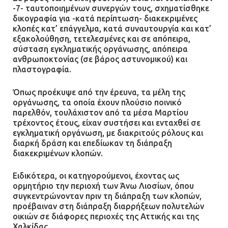
-7- ταυτοποιημένων συνεργών τους, σχηματίσθηκε
δικογραφία για -κατά περίπτωση- διακεκριμένες
Τηλεφωνικές απάτες με λεία
κλοπές κατ’ επάγγελμα, κατά συναυτουργία και κατ’
130.000 ευρώ στην Αττική
εξακολούθηση, τετελεσμένες και σε απόπειρα,
σύσταση εγκληματικής οργάνωσης, απόπειρα
13.07.2026 | 20:44
ανθρωποκτονίας (σε βάρος αστυνομικού) και
πλαστογραφία.
Ασπρόπυργος: Πέθανε ένας από
Όπως προέκυψε από την έρευνα, τα μέλη της
τους σοβαρά εγκαυματίες της
οργάνωσης, τα οποία έχουν πλούσιο ποινικό
παρελθόν, τουλάχιστον από τα μέσα Μαρτίου
μεγάλης έκρηξης στο εργοστάσιο
τρέχοντος έτους, είχαν συστήσει και ενταχθεί σε
12.07.2026 | 15:07
εγκληματική οργάνωση, με διακριτούς ρόλους και
διαρκή δράση και επεδίωκαν τη διάπραξη
διακεκριμένων κλοπών.
Άργος: Στη φυλακή οι δύο
αστυνομικοί για τους
Ειδικότερα, οι κατηγορούμενοι, έχοντας ως
πυροβολισμούς κατά του 20χρονου
ορμητήριο την περιοχή των Άνω Λιοσίων, όπου
με αναπηρία
συγκεντρώνονταν πριν τη διάπραξη των κλοπών,
προέβαιναν στη διάπραξη διαρρήξεων πολυτελών
11.07.2026 | 22:59
οικιών σε διάφορες περιοχές της Αττικής και της
Χαλκίδας.