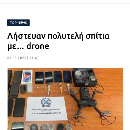
ΔΗΜΟΣ ΜΑΝΔΡΑΣ ΕΙΔΥΛΛΙΑΣ:
Ορίστηκαν οι αντιδήμαρχοι και οι
αρμοδιότητες τους
TOP NEWS
23.07.2026 | 14:58
Λήστευαν πολυτελή σπίτια
Αισχύλεια 2026: Το Φεστιβάλ της
με… drone
Ελευσίνας επιστρέφει στον
Πολυχώρο ΙΡΙΣ
06.05.2025 | 13:48
21.07.2026 | 14:01
Πώς έγινε η επίθεση στους δύο
ελληνοαμερικανούς στην Ακρόπολη
21.07.2026 | 13:44
«Φρένο» στα ηλεκτρικά πατίνια:
Τέλος η οδήγησή τους από