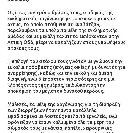
Ένα πουλί «υπεύθυνο» για την
πρωινή διακοπή ρεύματος στη
Ως προς τον τρόπο δράσης τους, ο οδηγός της
Μάνδρα
εγκληματικής οργάνωσης με το «επιχειρησιακό»
όχημα, το οποίο στάθμευε σε «καβάτζα»,
09.07.2026 | 11:12
παραλάμβανε τα υπόλοιπα μέλη της εγκληματικής
ομάδας και με μεγάλη ταχύτητα εισέρχονταν στην
Αττική Οδό, μέχρι να καταλήξουν στους υποψήφιους
Φωτιά σε επιχείρηση στον
στόχους τους.
Ασπρόπυργο – Ήχησε το 112
09.07.2026 | 09:19
Η επιλογή του στόχου τους γινόταν με γνώμονα την
ευκολία πρόσβασης (ισόγειες οικίες ή με δυνατότητα
αναρρίχησης), καθώς και την εύκολη και άμεση
διαφυγή, ενώ διέπρατταν περισσότερες από μία
Δίωξη για απόπειρα
κλοπές εντός της ημέρας, επιδιώκοντας την
ανθρωποκτονίας στους δύο
αποκόμιση του μέγιστου δυνατού κέρδους.
αστυνομικούς
Μάλιστα, τα μέλη της οργάνωσης, για τη διάπραξη
08.07.2026 | 22:30
των διαρρήξεων ήταν πάντα κατάλληλα
εφοδιασμένα με λοστούς και λοιπά εργαλεία, ενώ
Ομαδικός βιασμός 19χρονης στο
φρόντιζαν να έχουν καλυμμένα όλα τα μέρη του
Α.Τ. Ομονοίας: Ο Εισαγγελέας
σώματός τους με γάντια, καπέλα, χειρουργικές