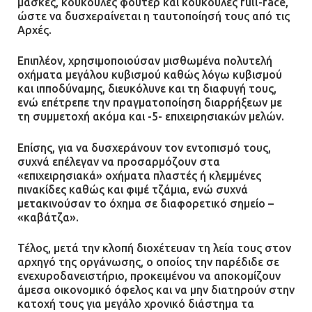
μάσκες, κουκούλες φούτερ και κουκούλες full-face,
πρότεινε την αθώωση των
ώστε να δυσχεραίνεται η ταυτοποίησή τους από τις
αστυνομικών
Αρχές.
08.07.2026 | 16:24
Επιπλέον, χρησιμοποιούσαν μισθωμένα πολυτελή
οχήματα μεγάλου κυβισμού καθώς λόγω κυβισμού
Ο δήμαρχος Μάνδρας δώρισε όλους
και ιπποδύναμης, διευκόλυνε και τη διαφυγή τους,
τους μισθούς του 2025 στο Θριάσιο
ενώ επέτρεπε την πραγματοποίηση διαρρήξεων με
για μηχάνημα καρδιολογικών
τη συμμετοχή ακόμα και -5- επιχειρησιακών μελών.
επεμβάσεων
08.07.2026 | 15:02
Επίσης, για να δυσχεράνουν τον εντοπισμό τους,
συχνά επέλεγαν να προσαρμόζουν στα
«επιχειρησιακά» οχήματα πλαστές ή κλεμμένες
πινακίδες καθώς και φιμέ τζάμια, ενώ συχνά
μετακινούσαν το όχημα σε διαφορετικό σημείο –
«καβάτζα».
Τέλος, μετά την κλοπή διοχέτευαν τη λεία τους στον
αρχηγό της οργάνωσης, ο οποίος την παρέδιδε σε
ενεχυροδανειστήριο, προκειμένου να αποκομίζουν
άμεσα οικονομικό όφελος και να μην διατηρούν στην
κατοχή τους για μεγάλο χρονικό διάστημα τα