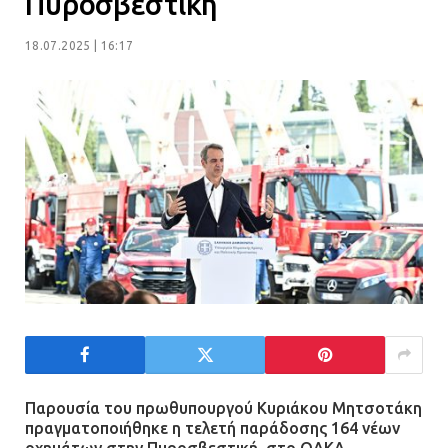
Πυροσβεστική
Πώς έγινε η επίθεση στους δύο
ελληνοαμερικανούς στην Ακρόπολη
18.07.2025 | 16:17
21.07.2026 | 13:44
«Φρένο» στα ηλεκτρικά πατίνια:
Τέλος η οδήγησή τους από
ανήλικους
21.07.2026 | 13:35
Τροχαίο στην Πειραιώς: ΙΧ
συγκρούστηκε με φορτηγό – Ένας
τραυματίας και κυκλοφοριακό χάος
21.07.2026 | 13:12
Παρουσία του πρωθυπουργού Κυριάκου Μητσοτάκη
Βριλήσσια: Αυτοκίνητο έσπασε
πραγματοποιήθηκε η τελετή παράδοσης 164 νέων
τζαμαρία και μπήκε μέσα σε μαγαζί