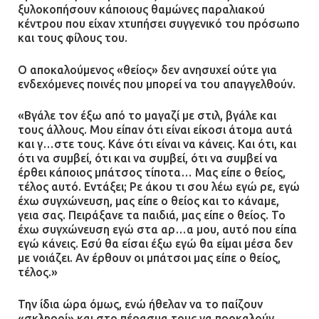
ξυλοκοπήσουν κάποιους θαμώνες παραλιακού
κέντρου που είχαν χτυπήσει συγγενικό του πρόσωπο
και τους φίλους του.
Ο αποκαλούμενος «θείος» δεν ανησυχεί ούτε για
ενδεχόμενες ποινές που μπορεί να του απαγγελθούν.
«Βγάλε τον έξω από το μαγαζί με στιλ, βγάλε και
τους άλλους. Μου είπαν ότι είναι είκοσι άτομα αυτά
και γ…στε τους. Κάνε ότι είναι να κάνεις. Και ότι, και
ότι να συμβεί, ότι και να συμβεί, ότι να συμβεί να
έρθει κάποιος μπάτσος τίποτα… Μας είπε ο θείος,
τέλος αυτό. Εντάξει; Ρε άκου τι σου λέω εγώ ρε, εγώ
έχω συγχώνευση, μας είπε ο θείος και το κάναμε,
γεια σας. Πειράξανε τα παιδιά, μας είπε ο θείος. Το
έχω συγχώνευση εγώ στα αρ…α μου, αυτό που είπα
εγώ κάνεις. Εσύ θα είσαι έξω εγώ θα είμαι μέσα δεν
με νοιάζει. Αν έρθουν οι μπάτσοι μας είπε ο θείος,
τέλος.»
Την ίδια ώρα όμως, ενώ ήθελαν να το παίζουν
«σκληροί» και στο πέρασμα τους να προκαλούν