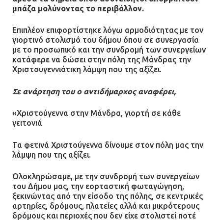
μπάζα μολύνοντας το περιβάλλον.
Ομαδικός βιασμός 19χρονης στο
Επιπλέον επιφορτίστηκε λόγω αρμοδιότητας με τον
Α.Τ. Ομονοίας: Ο Εισαγγελέας
γιορτινό στολισμό του δήμου όπου σε συνεργασία
πρότεινε την αθώωση των
με το προσωπικό και την συνδρομή των συνεργείων
αστυνομικών
κατάφερε να δώσει στην πόλη της Μάνδρας την
08.07.2026 | 16:24
Χριστουγεννιάτικη λάμψη που της αξίζει.
Σε ανάρτηση του ο αντιδήμαρχος αναφέρει,
Ο δήμαρχος Μάνδρας δώρισε όλους
τους μισθούς του 2025 στο Θριάσιο
«Χριστούγεννα στην Μάνδρα, γιορτή σε κάθε
για μηχάνημα καρδιολογικών
γειτονιά
επεμβάσεων
08.07.2026 | 15:02
Τα φετινά Χριστούγεννα δίνουμε στον πόλη μας την
λάμψη που της αξίζει.
ΔΗΜΟΣ ΜΑΝΔΡΑΣ ΕΙΔΥΛΛΙΑΣ: Δύο
Ολοκληρώσαμε, με την συνδρομή των συνεργείων
νέα πολυδύναμα οχήματα 4×4
του Δήμου μας, την εορταστική φωταγώγηση,
ενισχύουν την Πολιτική Προστασία
ξεκινώντας από την είσοδο της πόλης, σε κεντρικές
08.07.2026 | 09:40
αρτηρίες, δρόμους, πλατείες αλλά και μικρότερους
δρόμους και περιοχές που δεν είχε στολιστεί ποτέ