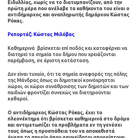
Ειδυλλίας, χωρίς να το διατυμπανίζουν, από την
με αναπηρία
πρώτη μέρα που ανέλαβε τα καθήκοντα του είναι ο
11.07.2026 | 22:59
αντιδήμαρχος και αναπληρωτής δημάρχου Κώστας
Ρόκας.
Ένα πουλί «υπεύθυνο» για την
Ρεπορτάζ: Κώστας Μιλόβας
πρωινή διακοπή ρεύματος στη
Μάνδρα
Καθημερινά βρίσκεται επί ποδός και καταφέρνει να
09.07.2026 | 11:12
διατηρεί τα σημεία του δήμου που χρειάζονται
παρέμβαση, σε άριστη κατάσταση.
Φωτιά σε επιχείρηση στον
Δεν είναι τυχαίο, ότι τα σημεία αναφοράς της πόλης
Ασπρόπυργο – Ήχησε το 112
της Μάνδρας όπως οι δημοτικοί κοινόχρηστοι
09.07.2026 | 09:19
χώροι, οι χώροι συνάθροισης των δημοτών και των
παιδιών φροντίζει συνεχώς να διατηρούνται
καθαροί.
Δίωξη για απόπειρα
Ο αντιδήμαρχος Κώστας Ρόκας, έχει το
ανθρωποκτονίας στους δύο
πλεονέκτημα ότι βρίσκεται καθημερινά στο δρόμο
αστυνομικούς
και αντιμετωπίζει τα προβλήματα εν τη γενέσει
τους όπως η προσπάθεια του να αποκαθιστά
08.07.2026 | 22:30
άμεσα τα σημεία όπου ασυνείδητοι απορρίπτουν