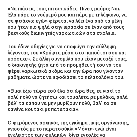
«Να πιάσεις τους πιτσιρικάδες. Πίνεις μαύρο; Ναι.
Έλα πάρε το νούμερό μου και πάρε με τηλέφωνο, να
σε φτιάχνω εγώ» φέρεται να λέει ένα από τα μέλη
που ήταν πιο ψηλά στην ιεραρχία σε έναν από τους
βασικούς διακινητές ναρκωτικών στα σχολεία.
Του έδινε οδηγίες για να αποφύγει την σύλληψη
λέγοντας του «Κρύψτα μέσα στο παπούτσι σου και
πρόσεχε». Σε άλλη συνομιλία που είχαν μεταξύ τους,
ο διακινητής ζητά από το προμηθευτή του να του
φέρει ναρκωτικά ακόμα και την ώρα που γίνονταν
μαθήματα ώστε να εφοδιάσει το πελατολόγιο του.
«Είμαι έξω τώρα εσύ έλα ότι ώρα θες, εε γιατί το
πολύ πολύ να ζητήσω και τουαλέτα ρε μαλάκα, απλά
βάλ’ τα κάπου να μην μυρίζουν πολύ, βάλ’ τα σε
κανένα κουτάκι με πατατάκια».
Ο φερόμενος αρχηγός της εγκληματικής οργάνωσης,
γνωστός με το παρατσούκλι «Μόντι» ενώ είναι
έγκλειστος των φυλακών, δίνει εντολές να