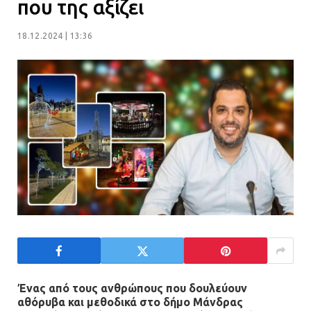
που της αξίζει
και ασφαλή παιδική χαρά
13.07.2026 | 21:21
18.12.2024 | 13:36
Τηλεφωνικές απάτες με λεία
130.000 ευρώ στην Αττική
13.07.2026 | 20:44
Ασπρόπυργος: Πέθανε ένας από
τους σοβαρά εγκαυματίες της
μεγάλης έκρηξης στο εργοστάσιο
12.07.2026 | 15:07
Άργος: Στη φυλακή οι δύο
αστυνομικοί για τους
Ένας από τους ανθρώπους που δουλεύουν
αθόρυβα και μεθοδικά στο δήμο Μάνδρας
πυροβολισμούς κατά του 20χρονου