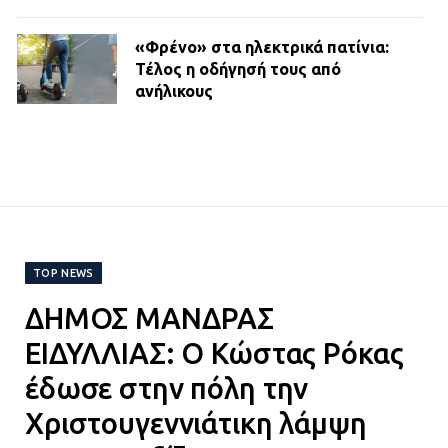
«Φρένο» στα ηλεκτρικά πατίνια:
Τέλος η οδήγησή τους από
ανήλικους
21.07.2026 | 13:35
Τροχαίο στην Πειραιώς: ΙΧ
συγκρούστηκε με φορτηγό – Ένας
τραυματίας και κυκλοφοριακό χάος
21.07.2026 | 13:12
TOP NEWS
ΔΗΜΟΣ ΜΑΝΔΡΑΣ
Βριλήσσια: Αυτοκίνητο έσπασε
τζαμαρία και μπήκε μέσα σε μαγαζί
ΕΙΔΥΛΛΙΑΣ: Ο Κώστας Ρόκας
13.07.2026 | 21:32
έδωσε στην πόλη την
Χριστουγεννιάτικη λάμψη
Η Οινόη αποκτά μια νέα, σύγχρονη