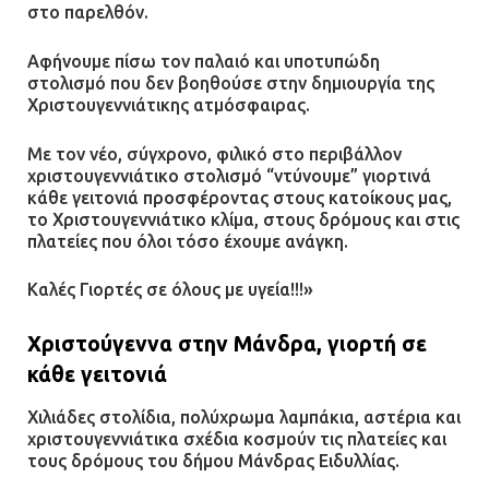
στο παρελθόν.
Ομάδα ατόμων επιτέθηκε με
ρόπαλα και μαχαίρια σε δύο
Αφήνουμε πίσω τον παλαιό και υποτυπώδη
ανήλικους
στολισμό που δεν βοηθούσε στην δημιουργία της
Χριστουγεννιάτικης ατμόσφαιρας.
08.07.2026 | 09:38
Με τον νέο, σύγχρονο, φιλικό στο περιβάλλον
Άνω Λιόσια: Έριξαν τα ναρκωτικά
χριστουγεννιάτικο στολισμό “ντύνουμε” γιορτινά
σε σκουπιδοφάγο για να μη τα βρει
κάθε γειτονιά προσφέροντας στους κατοίκους μας,
η αστυνομία – Λογάριασαν χωρίς
το Χριστουγεννιάτικο κλίμα, στους δρόμους και στις
τον ειδικό σκύλο
πλατείες που όλοι τόσο έχουμε ανάγκη.
07.07.2026 | 09:56
Καλές Γιορτές σε όλους με υγεία!!!»
Βούλα: Κραυγή αγωνίας από
Χριστούγεννα στην Μάνδρα, γιορτή σε
κατοίκους για την οδό Άρεως –
κάθε γειτονιά
«Τρέχουν με 90 χλμ. μέσα στη
γειτονιά»
Χιλιάδες στολίδια, πολύχρωμα λαμπάκια, αστέρια και
χριστουγεννιάτικα σχέδια κοσμούν τις πλατείες και
07.07.2026 | 09:48
τους δρόμους του δήμου Μάνδρας Ειδυλλίας.