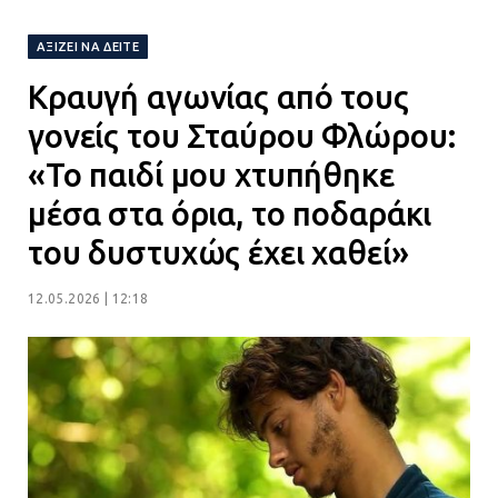
21.07.2026 | 13:12
ΑΞΊΖΕΙ ΝΑ ΔΕΊΤΕ
Κραυγή αγωνίας από τους
Βριλήσσια: Αυτοκίνητο έσπασε
τζαμαρία και μπήκε μέσα σε μαγαζί
γονείς του Σταύρου Φλώρου:
13.07.2026 | 21:32
«Το παιδί μου χτυπήθηκε
μέσα στα όρια, το ποδαράκι
Η Οινόη αποκτά μια νέα, σύγχρονη
του δυστυχώς έχει χαθεί»
και ασφαλή παιδική χαρά
13.07.2026 | 21:21
12.05.2026 | 12:18
Τηλεφωνικές απάτες με λεία
130.000 ευρώ στην Αττική
13.07.2026 | 20:44