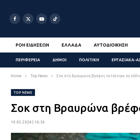
Facebook
X
YouTube
TikTok
(Twitter)
ΡΟΉ ΕΙΔΉΣΕΩΝ
ΕΛΛΆΔΑ
ΑΥΤΟΔΙΟΊΚΗΣΗ
ΠΕΡΙΦΕΡΕΙΑ
ΔΗΜΟΙ
ΠΟΛΙΤΙΚΗ
ΕΡΓΑΣΙΑΚΑ-Α
»
»
Home
Top News
Σοκ στη Βραυρώνα βρέφος πετάχτηκε σε κάδο
TOP NEWS
Σοκ στη Βραυρώνα βρέφο
10.05.2024 | 16:50