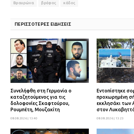
Βραυρώνα
βρέφος
κάδος
ΠΕΡΙΣΣΟΤΕΡΕΣ ΕΙΔΗΣΕΙΣ
Συνελήφθη στη Γερμανία ο
Εντοπίστηκε σο
καταζητούμενος για τις
προχωρημένη σή
δολοφονίες Σκαφτούρου,
εκκλησάκι των 
Ρουμπέτη, Μουζακίτη
στον Λυκαβηττ
08.08.2026 | 13:40
08.08.2026 | 13:23