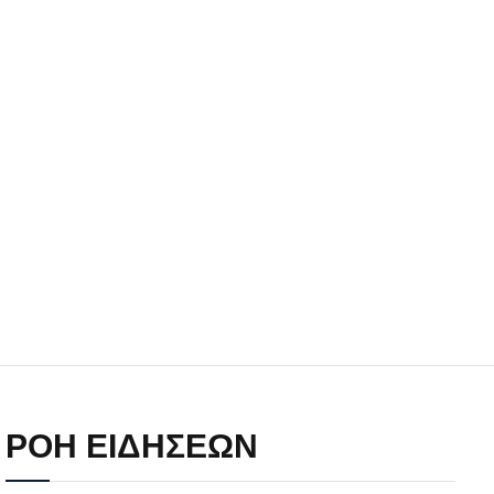
Άργος: Στη φυλακή οι δύο
αστυνομικοί για τους
πυροβολισμούς κατά του 20χρονου
με αναπηρία
11.07.2026 | 22:59
Ένα πουλί «υπεύθυνο» για την
πρωινή διακοπή ρεύματος στη
Μάνδρα
09.07.2026 | 11:12
Φωτιά σε επιχείρηση στον
Ασπρόπυργο – Ήχησε το 112
09.07.2026 | 09:19
ΡΟΗ ΕΙΔΗΣΕΩΝ
Δίωξη για απόπειρα