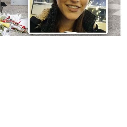
ρίβα έξω από το Α.Τ. στους Αγίους Αναργύρους. Το
ατζηνικολάου έφερε στο φως ένα νέο βίντεο
τεο που παρουσίασε ο ΑΝΤ1 – γράφει 10. 26 το
 ζητήσει από την Άμεση δράση περιπολικό, ο
της και λίγα δευτερόλεπτα μετά … το 28χρονο κορίτσι
ρόφου της.