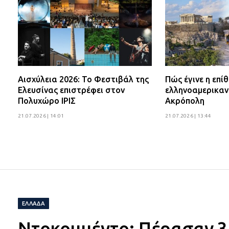
Αισχύλεια 2026: Το Φεστιβάλ της
Πώς έγινε η επί
Ελευσίνας επιστρέφει στον
ελληνοαμερικαν
Πολυχώρο ΙΡΙΣ
Ακρόπολη
21.07.2026 | 14:01
21.07.2026 | 13:44
ΕΛΛΆΔΑ
Nτοκουμέντο: Πέρασαν 3 