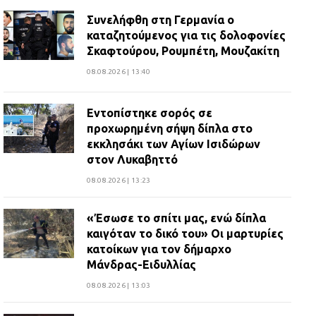
ανθρωποκτονίας στους δύο
αστυνομικούς
Συνελήφθη στη Γερμανία ο
καταζητούμενος για τις δολοφονίες
08.07.2026 | 22:30
Σκαφτούρου, Ρουμπέτη, Μουζακίτη
08.08.2026 | 13:40
Ομαδικός βιασμός 19χρονης στο
Α.Τ. Ομονοίας: Ο Εισαγγελέας
πρότεινε την αθώωση των
Εντοπίστηκε σορός σε
αστυνομικών
προχωρημένη σήψη δίπλα στο
εκκλησάκι των Αγίων Ισιδώρων
08.07.2026 | 16:24
στον Λυκαβηττό
08.08.2026 | 13:23
Ο δήμαρχος Μάνδρας δώρισε όλους
τους μισθούς του 2025 στο Θριάσιο
για μηχάνημα καρδιολογικών
«Έσωσε το σπίτι μας, ενώ δίπλα
επεμβάσεων
καιγόταν το δικό του» Οι μαρτυρίες
κατοίκων για τον δήμαρχο
08.07.2026 | 15:02
Μάνδρας-Ειδυλλίας
08.08.2026 | 13:03