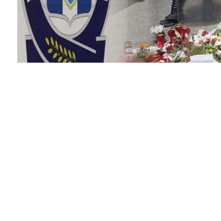
Facebook
Twitter
Pinterest
Νέες αποκαλύψεις για τη δολοφονία της Κυριακής Γ
κεντρικό δελτίο ειδήσεων του ΑΝΤ1 με τον Νίκο Χ
ντοκουμέντο.
Η ώρα στην κάμερα ασφαλείας – σε αυτό το νέο βίν
βράδυ της πρώτης Απρίλη. Η Κυριακή Γρίβα έχει ήδη
τηλεφωνητής ήδη την έχει επιπλήξει για το αίτημά 
δέχεται την πρώτη πισώπλατη μαχαιριά πρώην συντ