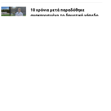
10 χρόνια μετά παραδόθηκε
ανακαινισμένο το δημοτικό γήπεδο
Βιλίων
27.07.2026 | 20:49
ΔΗΜΟΣ ΜΑΝΔΡΑΣ ΕΙΔΥΛΛΙΑΣ:
Ορίστηκαν οι αντιδήμαρχοι και οι
αρμοδιότητες τους
23.07.2026 | 14:58
Αισχύλεια 2026: Το Φεστιβάλ της
Ελευσίνας επιστρέφει στον
Πολυχώρο ΙΡΙΣ
21.07.2026 | 14:01
Πώς έγινε η επίθεση στους δύο