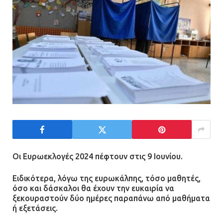
Πώς έγινε η επίθεση στους δύο
ελληνοαμερικανούς στην Ακρόπολη
21.07.2026 | 13:44
«Φρένο» στα ηλεκτρικά πατίνια:
Τέλος η οδήγησή τους από
ανήλικους
21.07.2026 | 13:35
Τροχαίο στην Πειραιώς: ΙΧ
Οι Ευρωεκλογές 2024 πέφτουν στις 9 Ιουνίου.
συγκρούστηκε με φορτηγό – Ένας
τραυματίας και κυκλοφοριακό χάος
Ειδικότερα, λόγω της ευρωκάλπης, τόσο μαθητές,
21.07.2026 | 13:12
όσο και δάσκαλοι θα έχουν την ευκαιρία να
ξεκουραστούν δύο ημέρες παραπάνω από μαθήματα
ή εξετάσεις.
Βριλήσσια: Αυτοκίνητο έσπασε