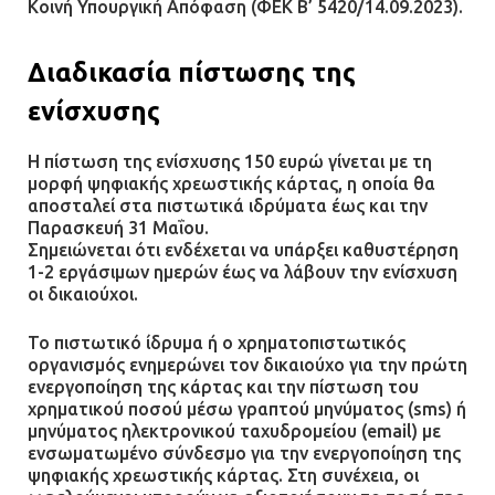
Κοινή Υπουργική Απόφαση (ΦΕΚ Β’ 5420/14.09.2023).
Ομαδικός βιασμός 19χρονης στο
Διαδικασία πίστωσης της
Α.Τ. Ομονοίας: Ο Εισαγγελέας
πρότεινε την αθώωση των
ενίσχυσης
αστυνομικών
08.07.2026 | 16:24
Η πίστωση της ενίσχυσης 150 ευρώ γίνεται με τη
μορφή ψηφιακής χρεωστικής κάρτας, η οποία θα
αποσταλεί στα πιστωτικά ιδρύματα έως και την
Ο δήμαρχος Μάνδρας δώρισε όλους
Παρασκευή 31 Μαΐου.
τους μισθούς του 2025 στο Θριάσιο
Σημειώνεται ότι ενδέχεται να υπάρξει καθυστέρηση
για μηχάνημα καρδιολογικών
1-2 εργάσιμων ημερών έως να λάβουν την ενίσχυση
επεμβάσεων
οι δικαιούχοι.
08.07.2026 | 15:02
Το πιστωτικό ίδρυμα ή ο χρηματοπιστωτικός
οργανισμός ενημερώνει τον δικαιούχο για την πρώτη
ΔΗΜΟΣ ΜΑΝΔΡΑΣ ΕΙΔΥΛΛΙΑΣ: Δύο
ενεργοποίηση της κάρτας και την πίστωση του
νέα πολυδύναμα οχήματα 4×4
χρηματικού ποσού μέσω γραπτού μηνύματος (sms) ή
ενισχύουν την Πολιτική Προστασία
μηνύματος ηλεκτρονικού ταχυδρομείου (email) με
ενσωματωμένο σύνδεσμο για την ενεργοποίηση της
08.07.2026 | 09:40
ψηφιακής χρεωστικής κάρτας. Στη συνέχεια, οι