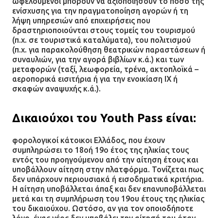
ωφελούμενοι μπορούν να αξιοποιήσουν το ποσό της
ενίσχυσης για την πραγματοποίηση αγορών ή τη
Ομάδα ατόμων επιτέθηκε με
λήψη υπηρεσιών από επιχειρήσεις που
ρόπαλα και μαχαίρια σε δύο
δραστηριοποιούνται στους τομείς του τουρισμού
ανήλικους
(π.χ. σε τουριστικά καταλύματα), του πολιτισμού
(π.χ. για παρακολούθηση θεατρικών παραστάσεων ή
08.07.2026 | 09:38
συναυλιών, για την αγορά βιβλίων κ.ά.) και των
μεταφορών (ταξί, λεωφορεία, τρένα, ακτοπλοϊκά –
Άνω Λιόσια: Έριξαν τα ναρκωτικά
αεροπορικά εισιτήρια ή για την ενοικίαση ΙΧ ή
σε σκουπιδοφάγο για να μη τα βρει
σκαφών αναψυχής κ.ά.).
η αστυνομία – Λογάριασαν χωρίς
τον ειδικό σκύλο
Δικαιούχοι του Youth Pass είναι:
07.07.2026 | 09:56
φορολογικοί κάτοικοι Ελλάδος, που έχουν
Βούλα: Κραυγή αγωνίας από
συμπληρώσει το 18οή 19ο έτος της ηλικίας τους
εντός του προηγούμενου από την αίτηση έτους και
κατοίκους για την οδό Άρεως –
υποβάλλουν αίτηση στην πλατφόρμα. Τονίζεται πως
«Τρέχουν με 90 χλμ. μέσα στη
δεν υπάρχουν περιουσιακά ή εισοδηματικά κριτήρια.
γειτονιά»
Η αίτηση υποβάλλεται άπαξ και δεν επανυποβάλλεται
07.07.2026 | 09:48
μετά και τη συμπλήρωση του 19ου έτους της ηλικίας
του δικαιούχου. Ωστόσο, αν για τον οποιοδήποτε
λόγο, ένας νέος δεν υποβάλει την αίτησή του όταν