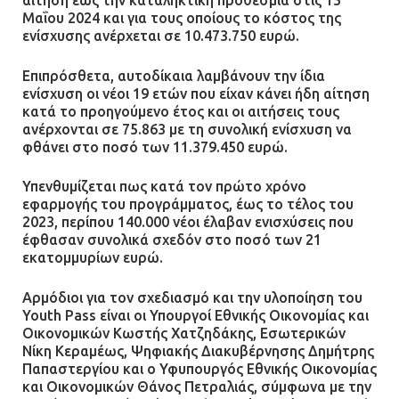
αίτηση έως την καταληκτική προθεσμία στις 15
με αναπηρία
Μαΐου 2024 και για τους οποίους το κόστος της
ενίσχυσης ανέρχεται σε 10.473.750 ευρώ.
11.07.2026 | 22:59
Επιπρόσθετα, αυτοδίκαια λαμβάνουν την ίδια
Ένα πουλί «υπεύθυνο» για την
ενίσχυση οι νέοι 19 ετών που είχαν κάνει ήδη αίτηση
πρωινή διακοπή ρεύματος στη
κατά το προηγούμενο έτος και οι αιτήσεις τους
Μάνδρα
ανέρχονται σε 75.863 με τη συνολική ενίσχυση να
φθάνει στο ποσό των 11.379.450 ευρώ.
09.07.2026 | 11:12
Υπενθυμίζεται πως κατά τον πρώτο χρόνο
Φωτιά σε επιχείρηση στον
εφαρμογής του προγράμματος, έως το τέλος του
2023, περίπου 140.000 νέοι έλαβαν ενισχύσεις που
Ασπρόπυργο – Ήχησε το 112
έφθασαν συνολικά σχεδόν στο ποσό των 21
09.07.2026 | 09:19
εκατομμυρίων ευρώ.
Αρμόδιοι για τον σχεδιασμό και την υλοποίηση του
Youth Pass είναι οι Υπουργοί Εθνικής Οικονομίας και
Δίωξη για απόπειρα
Οικονομικών Κωστής Χατζηδάκης, Εσωτερικών
ανθρωποκτονίας στους δύο
Νίκη Κεραμέως, Ψηφιακής Διακυβέρνησης Δημήτρης
αστυνομικούς
Παπαστεργίου και ο Υφυπουργός Εθνικής Οικονομίας
και Οικονομικών Θάνος Πετραλιάς, σύμφωνα με την
08.07.2026 | 22:30