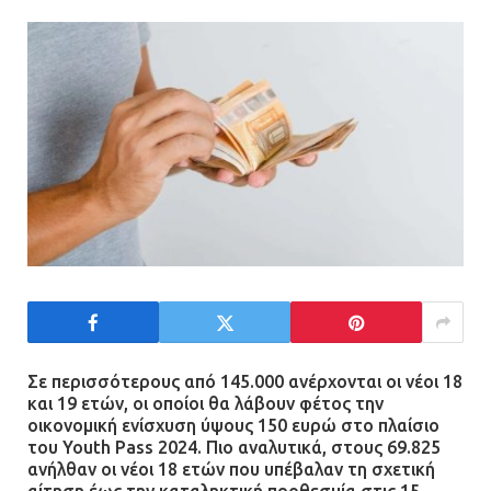
και ασφαλή παιδική χαρά
13.07.2026 | 21:21
Τηλεφωνικές απάτες με λεία
130.000 ευρώ στην Αττική
13.07.2026 | 20:44
Ασπρόπυργος: Πέθανε ένας από
τους σοβαρά εγκαυματίες της
μεγάλης έκρηξης στο εργοστάσιο
12.07.2026 | 15:07
Σε περισσότερους από 145.000 ανέρχονται οι νέοι 18
και 19 ετών, οι οποίοι θα λάβουν φέτος την
οικονομική ενίσχυση ύψους 150 ευρώ στο πλαίσιο
Άργος: Στη φυλακή οι δύο
του Youth Pass 2024. Πιο αναλυτικά, στους 69.825
αστυνομικοί για τους
ανήλθαν οι νέοι 18 ετών που υπέβαλαν τη σχετική
πυροβολισμούς κατά του 20χρονου