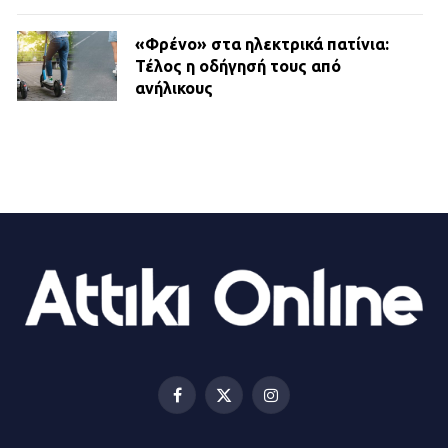
«Φρένο» στα ηλεκτρικά πατίνια:
Τέλος η οδήγησή τους από
ανήλικους
21.07.2026 | 13:35
Τροχαίο στην Πειραιώς: ΙΧ
συγκρούστηκε με φορτηγό – Ένας
τραυματίας και κυκλοφοριακό χάος
21.07.2026 | 13:12
Βριλήσσια: Αυτοκίνητο έσπασε
τζαμαρία και μπήκε μέσα σε μαγαζί
13.07.2026 | 21:32
Facebook
X
Instagram
(Twitter)
Η Οινόη αποκτά μια νέα, σύγχρονη