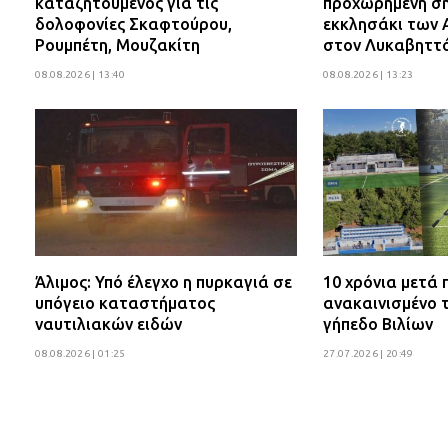
καταζητούμενος για τις
προχωρημένη σή
δολοφονίες Σκαφτούρου,
εκκλησάκι των 
Ρουμπέτη, Μουζακίτη
στον Λυκαβηττ
08.08.2026 | 13:40
08.08.2026 | 13:23
Άλιμος: Υπό έλεγχο η πυρκαγιά σε
10 χρόνια μετά
υπόγειο καταστήματος
ανακαινισμένο 
ναυτιλιακών ειδών
γήπεδο Βιλίων
08.08.2026 | 01:25
27.07.2026 | 20:49