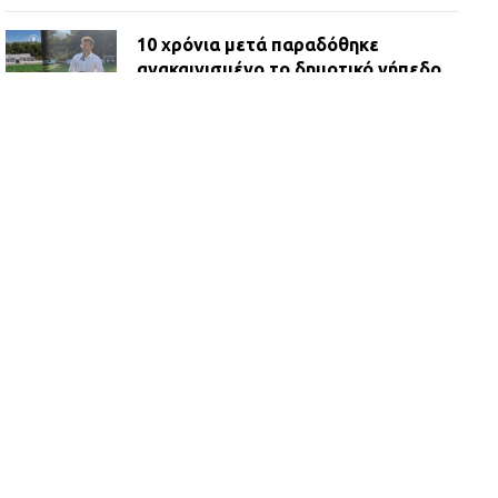
10 χρόνια μετά παραδόθηκε
ανακαινισμένο το δημοτικό γήπεδο
Βιλίων
27.07.2026 | 20:49
ΔΗΜΟΣ ΜΑΝΔΡΑΣ ΕΙΔΥΛΛΙΑΣ:
Ορίστηκαν οι αντιδήμαρχοι και οι
αρμοδιότητες τους
23.07.2026 | 14:58
Αισχύλεια 2026: Το Φεστιβάλ της
Ελευσίνας επιστρέφει στον
Πολυχώρο ΙΡΙΣ
21.07.2026 | 14:01
Πώς έγινε η επίθεση στους δύο