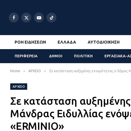
Facebook
X
YouTube
TikTok
(Twitter)
ΡΟΉ ΕΙΔΉΣΕΩΝ
ΕΛΛΆΔΑ
ΑΥΤΟΔΙΟΊΚΗΣΗ
ΠΕΡΙΦΕΡΕΙΑ
ΔΗΜΟΙ
ΠΟΛΙΤΙΚΗ
ΕΡΓΑΣΙΑΚΑ-Α
»
»
Home
ΑΡΧΕΙΟ
Σε κατάσταση αυξημένης ετοιμότητας ο δήμος Μ
ΑΡΧΕΙΟ
Σε κατάσταση αυξημένης
Μάνδρας Ειδυλλίας ενόψε
«ERMINIO»