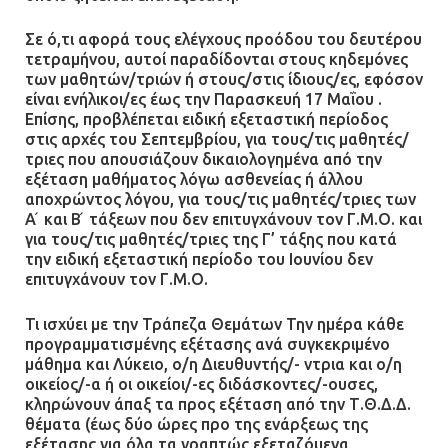
Σε ό,τι αφορά τους ελέγχους προόδου του δευτέρου
τετραμήνου, αυτοί παραδίδονται στους κηδεμόνες
των μαθητών/τριών ή στους/στις ίδιους/ες, εφόσον
είναι ενήλικοι/ες έως την Παρασκευή 17 Μαΐου .
Επίσης, προβλέπεται ειδική εξεταστική περίοδος
στις αρχές του Σεπτεμβρίου, για τους/τις μαθητές/
τριες που απουσιάζουν δικαιολογημένα από την
εξέταση μαθήματος λόγω ασθενείας ή άλλου
αποχρώντος λόγου, για τους/τις μαθητές/τριες των
Α ́ και Β ́ τάξεων που δεν επιτυγχάνουν τον Γ.Μ.Ο. και
για τους/τις μαθητές/τριες της Γ’ τάξης που κατά
την ειδική εξεταστική περίοδο του Ιουνίου δεν
επιτυγχάνουν τον Γ.Μ.Ο.
Τι ισχύει με την Τράπεζα Θεμάτων Την ημέρα κάθε
προγραμματισμένης εξέτασης ανά συγκεκριμένο
μάθημα και Λύκειο, ο/η Διευθυντής/- ντρια και ο/η
οικείος/-α ή οι οικείοι/-ες διδάσκοντες/-ουσες,
κληρώνουν άπαξ τα προς εξέταση από την Τ.Θ.Δ.Δ.
θέματα (έως δύο ώρες προ της ενάρξεως της
εξέτασης για όλα τα γραπτώς εξεταζόμενα