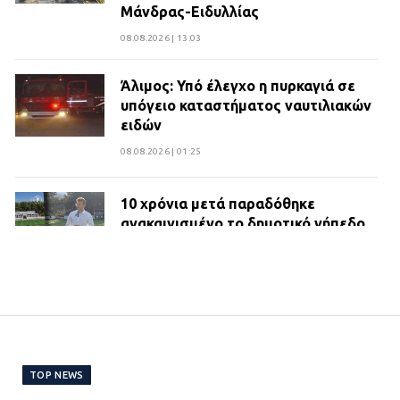
Μάνδρας-Ειδυλλίας
08.08.2026 | 13:03
Άλιμος: Υπό έλεγχο η πυρκαγιά σε
υπόγειο καταστήματος ναυτιλιακών
ειδών
08.08.2026 | 01:25
10 χρόνια μετά παραδόθηκε
ανακαινισμένο το δημοτικό γήπεδο
Βιλίων
27.07.2026 | 20:49
ΔΗΜΟΣ ΜΑΝΔΡΑΣ ΕΙΔΥΛΛΙΑΣ:
Ορίστηκαν οι αντιδήμαρχοι και οι
αρμοδιότητες τους
TOP NEWS
23.07.2026 | 14:58