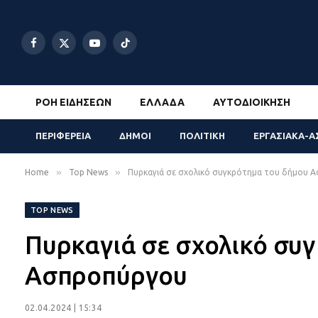
Facebook
X
YouTube
TikTok
(Twitter)
ΡΟΉ ΕΙΔΉΣΕΩΝ
ΕΛΛΆΔΑ
ΑΥΤΟΔΙΟΊΚΗΣΗ
ΠΕΡΙΦΕΡΕΙΑ
ΔΗΜΟΙ
ΠΟΛΙΤΙΚΗ
ΕΡΓΑΣΙΑΚΑ-Α
»
»
Home
Top News
Πυρκαγιά σε σχολικό συγκρότημα του δήμου 
TOP NEWS
Πυρκαγιά σε σχολικό συ
Ασπροπύργου
02.04.2024 | 15:34