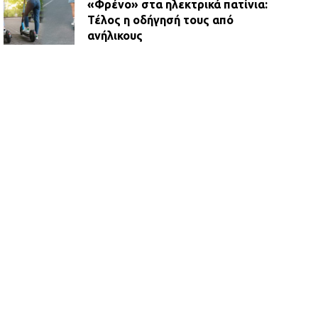
«Φρένο» στα ηλεκτρικά πατίνια:
Τέλος η οδήγησή τους από
ανήλικους
21.07.2026 | 13:35
Τροχαίο στην Πειραιώς: ΙΧ
συγκρούστηκε με φορτηγό – Ένας
τραυματίας και κυκλοφοριακό χάος
21.07.2026 | 13:12
Βριλήσσια: Αυτοκίνητο έσπασε
τζαμαρία και μπήκε μέσα σε μαγαζί
13.07.2026 | 21:32
Η Οινόη αποκτά μια νέα, σύγχρονη
και ασφαλή παιδική χαρά