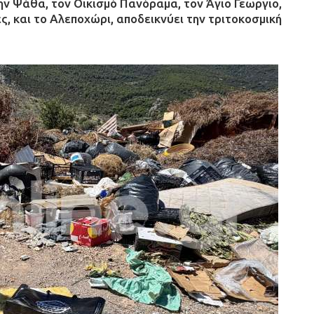
ην Ψάθα, τον Οικισμό Πανόραμα, τον Άγιο Γεωργιο,
ς, και το Αλεποχώρι, αποδεικνύει την τριτοκοσμική