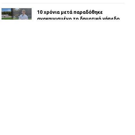
10 χρόνια μετά παραδόθηκε
ανακαινισμένο το δημοτικό γήπεδο
Βιλίων
27.07.2026 | 20:49
ΔΗΜΟΣ ΜΑΝΔΡΑΣ ΕΙΔΥΛΛΙΑΣ:
Ορίστηκαν οι αντιδήμαρχοι και οι
αρμοδιότητες τους
23.07.2026 | 14:58
Αισχύλεια 2026: Το Φεστιβάλ της
Ελευσίνας επιστρέφει στον
Πολυχώρο ΙΡΙΣ
21.07.2026 | 14:01
Πώς έγινε η επίθεση στους δύο