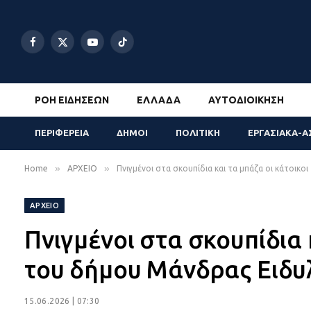
Facebook
X
YouTube
TikTok
(Twitter)
ΡΟΉ ΕΙΔΉΣΕΩΝ
ΕΛΛΆΔΑ
ΑΥΤΟΔΙΟΊΚΗΣΗ
ΠΕΡΙΦΕΡΕΙΑ
ΔΗΜΟΙ
ΠΟΛΙΤΙΚΗ
ΕΡΓΑΣΙΑΚΑ-Α
»
»
Home
ΑΡΧΕΙΟ
Πνιγμένοι στα σκουπίδια και τα μπάζα οι κάτοικο
ΑΡΧΕΙΟ
Πνιγμένοι στα σκουπίδια 
του δήμου Μάνδρας Ειδυ
15.06.2026 | 07:30