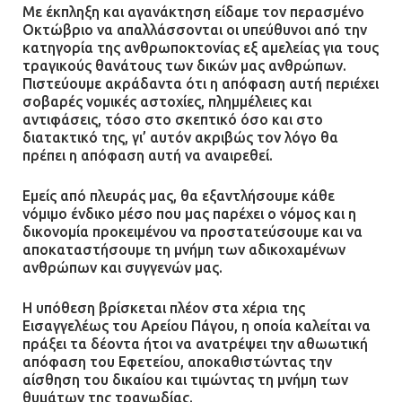
Με έκπληξη και αγανάκτηση είδαμε τον περασμένο
Οκτώβριο να απαλλάσσονται οι υπεύθυνοι από την
κατηγορία της ανθρωποκτονίας εξ αμελείας για τους
τραγικούς θανάτους των δικών μας ανθρώπων.
Πιστεύουμε ακράδαντα ότι η απόφαση αυτή περιέχει
σοβαρές νομικές αστοχίες, πλημμέλειες και
αντιφάσεις, τόσο στο σκεπτικό όσο και στο
διατακτικό της, γι’ αυτόν ακριβώς τον λόγο θα
πρέπει η απόφαση αυτή να αναιρεθεί.
Εμείς από πλευράς μας, θα εξαντλήσουμε κάθε
νόμιμο ένδικο μέσο που μας παρέχει ο νόμος και η
δικονομία προκειμένου να προστατεύσουμε και να
αποκαταστήσουμε τη μνήμη των αδικοχαμένων
ανθρώπων και συγγενών μας.
Η υπόθεση βρίσκεται πλέον στα χέρια της
Εισαγγελέως του Αρείου Πάγου, η οποία καλείται να
πράξει τα δέοντα ήτοι να ανατρέψει την αθωωτική
απόφαση του Εφετείου, αποκαθιστώντας την
αίσθηση του δικαίου και τιμώντας τη μνήμη των
θυμάτων της τραγωδίας.