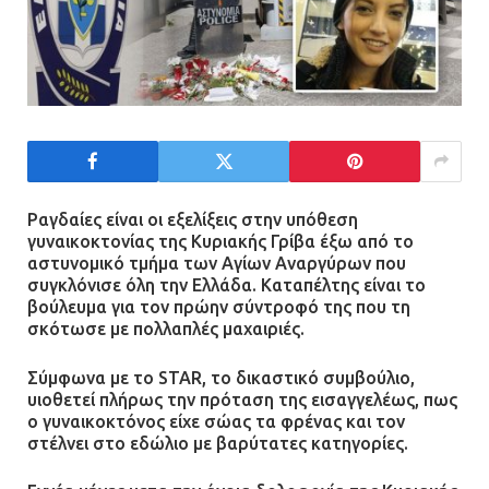
«Φρένο» στα ηλεκτρικά πατίνια:
Τέλος η οδήγησή τους από
ανήλικους
21.07.2026 | 13:35
Τροχαίο στην Πειραιώς: ΙΧ
συγκρούστηκε με φορτηγό – Ένας
τραυματίας και κυκλοφοριακό χάος
Ραγδαίες είναι οι εξελίξεις στην υπόθεση
γυναικοκτονίας της Κυριακής Γρίβα έξω από το
21.07.2026 | 13:12
αστυνομικό τμήμα των Αγίων Αναργύρων που
συγκλόνισε όλη την Ελλάδα. Καταπέλτης είναι το
βούλευμα για τον πρώην σύντροφό της που τη
Βριλήσσια: Αυτοκίνητο έσπασε
σκότωσε με πολλαπλές μαχαιριές.
τζαμαρία και μπήκε μέσα σε μαγαζί
13.07.2026 | 21:32
Σύμφωνα με το STAR, το δικαστικό συμβούλιο,
υιοθετεί πλήρως την πρόταση της εισαγγελέως, πως
ο γυναικοκτόνος είχε σώας τα φρένας και τον
στέλνει στο εδώλιο με βαρύτατες κατηγορίες.
Η Οινόη αποκτά μια νέα, σύγχρονη
και ασφαλή παιδική χαρά