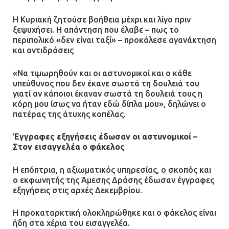
Ομαδικός βιασμός 19χρονης στο
Α.Τ. Ομονοίας: Ο Εισαγγελέας
Η Κυριακή ζητούσε βοήθεια μέχρι και λίγο πριν
πρότεινε την αθώωση των
ξεψυχήσει. Η απάντηση που έλαβε – πως το
αστυνομικών
περιπολικό «δεν είναι ταξί» – προκάλεσε αγανάκτηση
και αντιδράσεις
08.07.2026 | 16:24
«Να τιμωρηθούν και οι αστυνομικοί και ο κάθε
Ο δήμαρχος Μάνδρας δώρισε όλους
υπεύθυνος που δεν έκανε σωστά τη δουλειά του
τους μισθούς του 2025 στο Θριάσιο
γιατί αν κάποιοι έκαναν σωστά τη δουλειά τους η
κόρη μου ίσως να ήταν εδώ δίπλα μου», δηλώνει ο
για μηχάνημα καρδιολογικών
πατέρας της άτυχης κοπέλας.
επεμβάσεων
08.07.2026 | 15:02
Έγγραφες εξηγήσεις έδωσαν οι αστυνομικοί –
Στον εισαγγελέα ο φάκελος
H επόπτρια, η αξιωματικός υπηρεσίας, ο σκοπός και
ο εκφωνητής της Άμεσης Δράσης έδωσαν έγγραφες
εξηγήσεις στις αρχές Δεκεμβρίου.
Η προκαταρκτική ολοκληρώθηκε και ο φάκελος είναι
ήδη στα χέρια του εισαγγελέα.