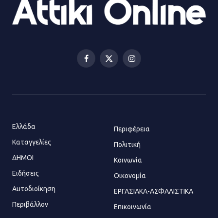
23.07.2026 | 14:58
Αισχύλεια 2026: Το Φεστιβάλ της
Ελευσίνας επιστρέφει στον
Πολυχώρο ΙΡΙΣ
Facebook
X
Instagram
21.07.2026 | 14:01
(Twitter)
Πώς έγινε η επίθεση στους δύο
ελληνοαμερικανούς στην Ακρόπολη
21.07.2026 | 13:44
Ελλάδα
Περιφέρεια
Καταγγελίες
Πολιτική
ΔΗΜΟΙ
Κοινωνία
«Φρένο» στα ηλεκτρικά πατίνια:
Τέλος η οδήγησή τους από
Ειδήσεις
Οικονομία
ανήλικους
Αυτοδιοίκηση
ΕΡΓΑΣΙΑΚΑ-ΑΣΦΑΛΙΣΤΙΚΑ
21.07.2026 | 13:35
Περιβάλλον
Επικοινωνία