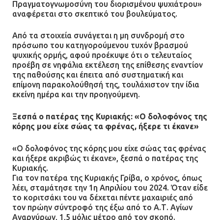
Πραγματογνωμοσύνη του διορισμένου ψυχιάτρου»
11.07.2026 | 22:59
αναφέρεται στο σκεπτικό του βουλεύματος.
Ένα πουλί «υπεύθυνο» για την
Από τα στοιχεία συνάγεται η μη συνδρομή στο
πρωινή διακοπή ρεύματος στη
πρόσωπο του κατηγορούμενου τυχόν βρασμού
Μάνδρα
ψυχικής ορμής, αφού προέκυψε ότι ο τελευταίος
προέβη σε νηφάλια εκτέλεση της επίθεσης εναντίον
09.07.2026 | 11:12
της παθούσης και έπειτα από συστηματική και
επίμονη παρακολούθησή της, τουλάχιστον την ίδια
εκείνη ημέρα και την προηγούμενη.
Φωτιά σε επιχείρηση στον
Ασπρόπυργο – Ήχησε το 112
Ξεσπά ο πατέρας της Κυριακής: «Ο δολοφόνος της
09.07.2026 | 09:19
κόρης μου είχε σώας τα φρένας, ήξερε τι έκανε»
«Ο δολοφόνος της κόρης μου είχε σώας τας φρένας
και ήξερε ακριβώς τι έκανε», ξεσπά ο πατέρας της
Δίωξη για απόπειρα
Κυριακής.
ανθρωποκτονίας στους δύο
Για τον πατέρα της Κυριακής Γρίβα, ο χρόνος, όπως
αστυνομικούς
λέει, σταμάτησε την 1η Απριλίου του 2024. Όταν είδε
το κοριτσάκι του να δέχεται πέντε μαχαιριές από
08.07.2026 | 22:30
τον πρώην σύντροφό της έξω από το Α.Τ. Αγίων
Αναργύρων, 1,5 μόλις μέτρο από τον σκοπό.