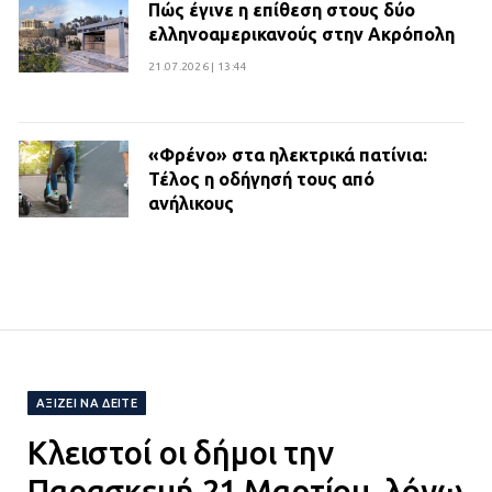
Πώς έγινε η επίθεση στους δύο
ελληνοαμερικανούς στην Ακρόπολη
21.07.2026 | 13:44
«Φρένο» στα ηλεκτρικά πατίνια:
Τέλος η οδήγησή τους από
ανήλικους
21.07.2026 | 13:35
Τροχαίο στην Πειραιώς: ΙΧ
συγκρούστηκε με φορτηγό – Ένας
τραυματίας και κυκλοφοριακό χάος
21.07.2026 | 13:12
ΑΞΊΖΕΙ ΝΑ ΔΕΊΤΕ
Κλειστοί οι δήμοι την
Βριλήσσια: Αυτοκίνητο έσπασε
τζαμαρία και μπήκε μέσα σε μαγαζί
Παρασκευή 21 Μαρτίου, λόγω