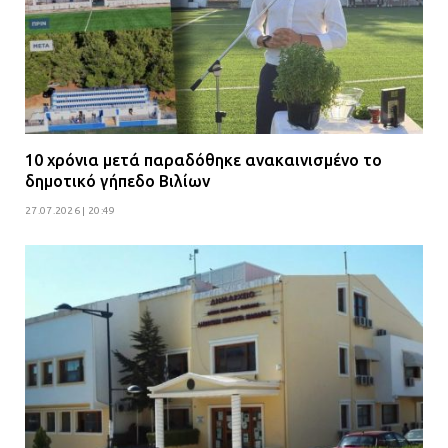
Δίωξη για απόπειρα
ανθρωποκτονίας στους δύο
αστυνομικούς
08.07.2026 | 22:30
Ομαδικός βιασμός 19χρονης στο
Α.Τ. Ομονοίας: Ο Εισαγγελέας
10 χρόνια μετά παραδόθηκε ανακαινισμένο το
πρότεινε την αθώωση των
δημοτικό γήπεδο Βιλίων
αστυνομικών
27.07.2026 | 20:49
08.07.2026 | 16:24
Ο δήμαρχος Μάνδρας δώρισε όλους
τους μισθούς του 2025 στο Θριάσιο
για μηχάνημα καρδιολογικών
επεμβάσεων
08.07.2026 | 15:02
ΔΗΜΟΣ ΜΑΝΔΡΑΣ ΕΙΔΥΛΛΙΑΣ: Δύο