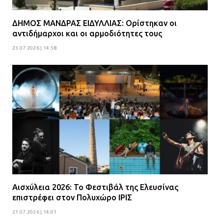
νέα πολυδύναμα οχήματα 4×4
ενισχύουν την Πολιτική Προστασία
ΔΗΜΟΣ ΜΑΝΔΡΑΣ ΕΙΔΥΛΛΙΑΣ: Ορίστηκαν οι
08.07.2026 | 09:40
αντιδήμαρχοι και οι αρμοδιότητες τους
23.07.2026 | 14:58
Ομάδα ατόμων επιτέθηκε με
ρόπαλα και μαχαίρια σε δύο
ανήλικους
08.07.2026 | 09:38
Άνω Λιόσια: Έριξαν τα ναρκωτικά
σε σκουπιδοφάγο για να μη τα βρει
η αστυνομία – Λογάριασαν χωρίς
τον ειδικό σκύλο
07.07.2026 | 09:56
Αισχύλεια 2026: Το Φεστιβάλ της Ελευσίνας
Βούλα: Κραυγή αγωνίας από
επιστρέφει στον Πολυχώρο ΙΡΙΣ
κατοίκους για την οδό Άρεως –
21.07.2026 | 14:01
«Τρέχουν με 90 χλμ. μέσα στη