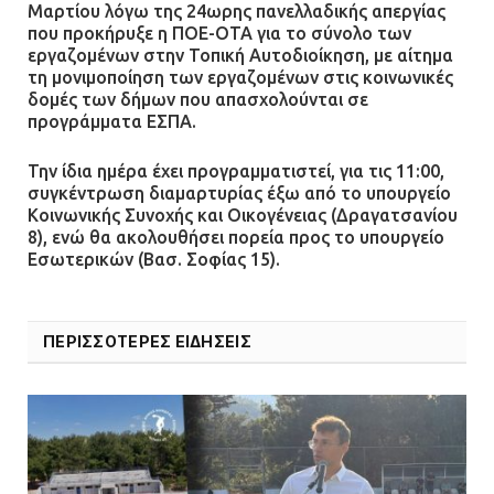
Μαρτίου λόγω της 24ωρης πανελλαδικής απεργίας
που προκήρυξε η ΠΟΕ-ΟΤΑ για το σύνολο των
Άργος: Στη φυλακή οι δύο
εργαζομένων στην Τοπική Αυτοδιοίκηση, με αίτημα
αστυνομικοί για τους
τη μονιμοποίηση των εργαζομένων στις κοινωνικές
πυροβολισμούς κατά του 20χρονου
δομές των δήμων που απασχολούνται σε
με αναπηρία
προγράμματα ΕΣΠΑ.
11.07.2026 | 22:59
Την ίδια ημέρα έχει προγραμματιστεί, για τις 11:00,
συγκέντρωση διαμαρτυρίας έξω από το υπουργείο
Ένα πουλί «υπεύθυνο» για την
Κοινωνικής Συνοχής και Οικογένειας (Δραγατσανίου
πρωινή διακοπή ρεύματος στη
8), ενώ θα ακολουθήσει πορεία προς το υπουργείο
Μάνδρα
Εσωτερικών (Βασ. Σοφίας 15).
09.07.2026 | 11:12
ΠΕΡΙΣΣΟΤΕΡΕΣ ΕΙΔΗΣΕΙΣ
Φωτιά σε επιχείρηση στον
Ασπρόπυργο – Ήχησε το 112
09.07.2026 | 09:19