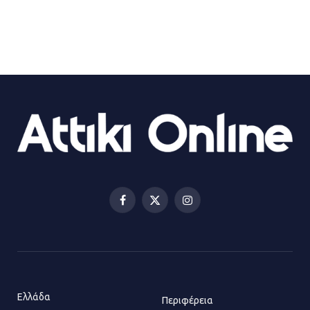
21.07.2026 | 13:35
Τροχαίο στην Πειραιώς: ΙΧ
συγκρούστηκε με φορτηγό – Ένας
τραυματίας και κυκλοφοριακό χάος
21.07.2026 | 13:12
Βριλήσσια: Αυτοκίνητο έσπασε
τζαμαρία και μπήκε μέσα σε μαγαζί
13.07.2026 | 21:32
Facebook
X
Instagram
(Twitter)
Η Οινόη αποκτά μια νέα, σύγχρονη
και ασφαλή παιδική χαρά
13.07.2026 | 21:21
Ελλάδα
Περιφέρεια