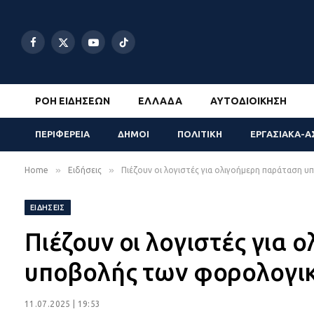
Facebook
X
YouTube
TikTok
(Twitter)
ΡΟΉ ΕΙΔΉΣΕΩΝ
ΕΛΛΆΔΑ
ΑΥΤΟΔΙΟΊΚΗΣΗ
ΠΕΡΙΦΕΡΕΙΑ
ΔΗΜΟΙ
ΠΟΛΙΤΙΚΗ
ΕΡΓΑΣΙΑΚΑ-Α
»
»
Home
Ειδήσεις
Πιέζουν οι λογιστές για ολιγοήμερη παράταση
ΕΙΔΉΣΕΙΣ
Πιέζουν οι λογιστές για
υποβολής των φορολογ
11.07.2025 | 19:53