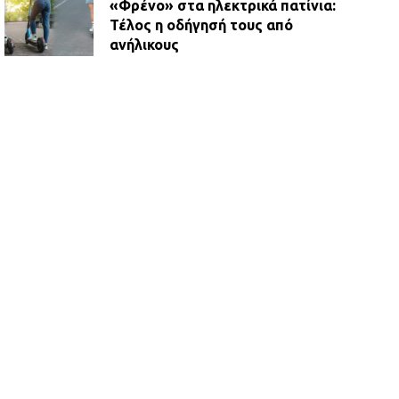
«Φρένο» στα ηλεκτρικά πατίνια:
Τέλος η οδήγησή τους από
ανήλικους
21.07.2026 | 13:35
Τροχαίο στην Πειραιώς: ΙΧ
συγκρούστηκε με φορτηγό – Ένας
τραυματίας και κυκλοφοριακό χάος
21.07.2026 | 13:12
Βριλήσσια: Αυτοκίνητο έσπασε
τζαμαρία και μπήκε μέσα σε μαγαζί
13.07.2026 | 21:32
Η Οινόη αποκτά μια νέα, σύγχρονη
και ασφαλή παιδική χαρά