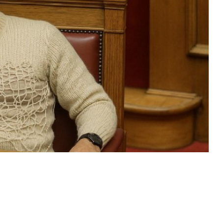
ιγε το κεφάλαιο «Πρωθυπουργός» κρατώντας ως