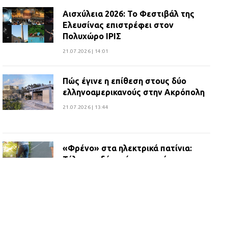
Αισχύλεια 2026: Το Φεστιβάλ της
Ελευσίνας επιστρέφει στον
Πολυχώρο ΙΡΙΣ
21.07.2026 | 14:01
Πώς έγινε η επίθεση στους δύο
ελληνοαμερικανούς στην Ακρόπολη
21.07.2026 | 13:44
«Φρένο» στα ηλεκτρικά πατίνια:
Τέλος η οδήγησή τους από
ανήλικους
21.07.2026 | 13:35
Τροχαίο στην Πειραιώς: ΙΧ
συγκρούστηκε με φορτηγό – Ένας