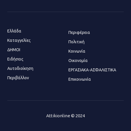
Πώς έγινε η επίθεση στους δύο
ελληνοαμερικανούς στην Ακρόπολη
21.07.2026 | 13:44
Ελλάδα
Περιφέρεια
Καταγγελίες
Πολιτική
ΔΗΜΟΙ
Κοινωνία
«Φρένο» στα ηλεκτρικά πατίνια:
Τέλος η οδήγησή τους από
Ειδήσεις
Οικονομία
ανήλικους
Αυτοδιοίκηση
ΕΡΓΑΣΙΑΚΑ-ΑΣΦΑΛΙΣΤΙΚΑ
21.07.2026 | 13:35
Περιβάλλον
Επικοινωνία
Τροχαίο στην Πειραιώς: ΙΧ
συγκρούστηκε με φορτηγό – Ένας
τραυματίας και κυκλοφοριακό χάος
21.07.2026 | 13:12
Attikionline © 2024
Βριλήσσια: Αυτοκίνητο έσπασε