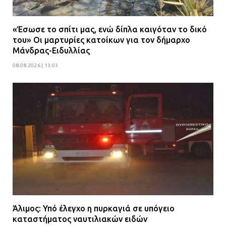
αστυνομικών
08.07.2026 | 16:24
«Έσωσε το σπίτι μας, ενώ δίπλα καιγόταν το δικό
του» Οι μαρτυρίες κατοίκων για τον δήμαρχο
Ο δήμαρχος Μάνδρας δώρισε όλους
Μάνδρας-Ειδυλλίας
τους μισθούς του 2025 στο Θριάσιο
για μηχάνημα καρδιολογικών
08.08.2026 | 13:03
επεμβάσεων
08.07.2026 | 15:02
Άλιμος: Υπό έλεγχο η πυρκαγιά σε υπόγειο
καταστήματος ναυτιλιακών ειδών