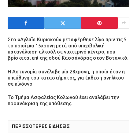
21.07.2026 | 13:35
Τροχαίο στην Πειραιώς: ΙΧ
συγκρούστηκε με φορτηγό – Ένας
τραυματίας και κυκλοφοριακό χάος
Στο «Αγλαΐα Κυριακού» μεταφέρθηκε λίγο πριν τις 5
το πρωί μια 15χρονη μετά από υπερβολική
21.07.2026 | 13:12
κατανάλωση αλκοόλ σε νυχτερινό κέντρο, που
βρίσκεται επί της οδού Κασσάνδρας στον Βοτανικό.
Βριλήσσια: Αυτοκίνητο έσπασε
τζαμαρία και μπήκε μέσα σε μαγαζί
Η Αστυνομία συνέλαβε μία 28χρονη, η οποία ήταν η
υπεύθυνη του καταστήματος, για έκθεση ανηλίκου
13.07.2026 | 21:32
σε κίνδυνο.
Το Τμήμα Ασφαλείας Κολωνού έχει αναλάβει την
προανάκριση της υπόθεσης.
Η Οινόη αποκτά μια νέα, σύγχρονη
και ασφαλή παιδική χαρά
13.07.2026 | 21:21
ΠΕΡΙΣΣΟΤΕΡΕΣ ΕΙΔΗΣΕΙΣ