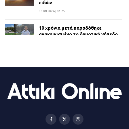
ειδών
08.08.2026 | 01:25
10 χρόνια μετά παραδόθηκε
ανακαινισμένο το δημοτικό γήπεδο
Βιλίων
27.07.2026 | 20:49
ΔΗΜΟΣ ΜΑΝΔΡΑΣ ΕΙΔΥΛΛΙΑΣ:
Ορίστηκαν οι αντιδήμαρχοι και οι
αρμοδιότητες τους
23.07.2026 | 14:58
Αισχύλεια 2026: Το Φεστιβάλ της
Ελευσίνας επιστρέφει στον
Πολυχώρο ΙΡΙΣ
Facebook
X
Instagram
21.07.2026 | 14:01
(Twitter)