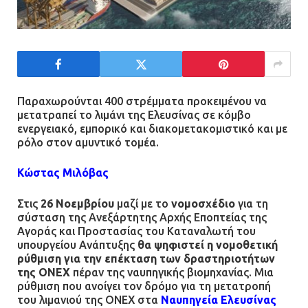
Ασπρόπυργος: Πέθανε ένας από
τους σοβαρά εγκαυματίες της
μεγάλης έκρηξης στο εργοστάσιο
12.07.2026 | 15:07
Παραχωρούνται 400 στρέμματα προκειμένου να
μετατραπεί το λιμάνι της Ελευσίνας σε κόμβο
ενεργειακό, εμπορικό και διακομετακομιστικό και με
Άργος: Στη φυλακή οι δύο
ρόλο στον αμυντικό τομέα.
αστυνομικοί για τους
πυροβολισμούς κατά του 20χρονου
Κώστας Μιλόβας
με αναπηρία
11.07.2026 | 22:59
Στις
26 Νοεμβρίου
μαζί με το
νομοσχέδιο
για τη
σύσταση της Ανεξάρτητης Αρχής Εποπτείας της
Αγοράς και Προστασίας του Καταναλωτή του
Ένα πουλί «υπεύθυνο» για την
υπουργείου Ανάπτυξης
θα ψηφιστεί η νομοθετική
πρωινή διακοπή ρεύματος στη
ρύθμιση για την επέκταση των δραστηριοτήτων
Μάνδρα
της
ONEX
πέραν της ναυπηγικής βιομηχανίας. Μια
ρύθμιση που ανοίγει τον δρόμο για τη μετατροπή
09.07.2026 | 11:12
του λιμανιού της ONEX στα
Ναυπηγεία Ελευσίνας