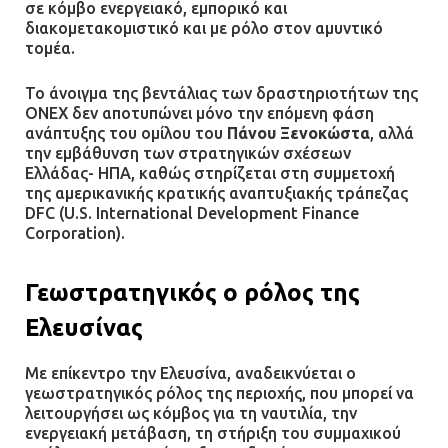
σε κόμβο ενεργειακό, εμπορικό και
Φωτιά σε επιχείρηση στον
διακομετακομιστικό και με ρόλο στον αμυντικό
τομέα.
Ασπρόπυργο – Ήχησε το 112
09.07.2026 | 09:19
Το άνοιγμα της βεντάλιας των δραστηριοτήτων της
ONEX δεν αποτυπώνει μόνο την επόμενη φάση
ανάπτυξης του ομίλου του
Πάνου Ξενοκώστα
, αλλά
την εμβάθυνση των στρατηγικών σχέσεων
Δίωξη για απόπειρα
Ελλάδας- ΗΠΑ, καθώς στηρίζεται στη συμμετοχή
ανθρωποκτονίας στους δύο
της αμερικανικής κρατικής αναπτυξιακής τράπεζας
αστυνομικούς
DFC (U.S. International Development Finance
Corporation).
08.07.2026 | 22:30
Γεωστρατηγικός ο ρόλος της
Ομαδικός βιασμός 19χρονης στο
Α.Τ. Ομονοίας: Ο Εισαγγελέας
Ελευσίνας
πρότεινε την αθώωση των
αστυνομικών
Με επίκεντρο την Ελευσίνα, αναδεικνύεται ο
08.07.2026 | 16:24
γεωστρατηγικός ρόλος της περιοχής, που μπορεί να
λειτουργήσει ως κόμβος για τη ναυτιλία, την
ενεργειακή μετάβαση, τη στήριξη του συμμαχικού
Ο δήμαρχος Μάνδρας δώρισε όλους