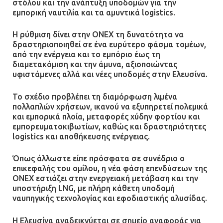
στόλου και την ανάπτυξη υποδομών για την
τους μισθούς του 2025 στο Θριάσιο
εμπορική ναυτιλία και τα αμυντικά logistics.
για μηχάνημα καρδιολογικών
επεμβάσεων
Η ρύθμιση δίνει στην ONEX τη δυνατότητα να
δραστηριοποιηθεί σε ένα ευρύτερο φάσμα τομέων,
08.07.2026 | 15:02
από την ενέργεια και το εμπόριο έως τη
διαμετακόμιση και την άμυνα, αξιοποιώντας
ΔΗΜΟΣ ΜΑΝΔΡΑΣ ΕΙΔΥΛΛΙΑΣ: Δύο
υφιστάμενες αλλά και νέες υποδομές στην Ελευσίνα.
νέα πολυδύναμα οχήματα 4×4
ενισχύουν την Πολιτική Προστασία
Το σχέδιο προβλέπει τη διαμόρφωση λιμένα
πολλαπλών χρήσεων, ικανού να εξυπηρετεί πολεμικά
08.07.2026 | 09:40
και εμπορικά πλοία, μεταφορές χύδην φορτίου και
εμπορευματοκιβωτίων, καθώς και δραστηριότητες
Ομάδα ατόμων επιτέθηκε με
logistics και αποθήκευσης ενέργειας.
ρόπαλα και μαχαίρια σε δύο
ανήλικους
Όπως άλλωστε είπε πρόσφατα σε συνέδριο ο
επικεφαλής του ομίλου, η νέα φάση επενδύσεων της
08.07.2026 | 09:38
ONEX εστιάζει στην ενεργειακή μετάβαση και την
υποστήριξη LNG, με πλήρη κάθετη υποδομή
ναυπηγικής τεχνολογίας και εφοδιαστικής αλυσίδας.
Άνω Λιόσια: Έριξαν τα ναρκωτικά
σε σκουπιδοφάγο για να μη τα βρει
Η Ελευσίνα αναδεικνύεται σε σημείο αναφοράς για