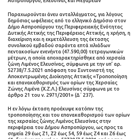
Ασπροπύργου, Ελευσίνας και Μεγαρέων
Παραχωρούνται άνευ ανταλλάγματος, για λόγους
δημόσιας ωφέλειας από το ελληνικό Δημόσιο στον
Δήμο Ασπροπύργου της Περιφερειακής Ενότητας
Δυτικής Αττικής της Περιφέρειας Αττικής, η χρήση, η
διαχείριση και η εκμετάλλευση της έκτασης
συνολικού εμβαδού σαράντα επτά χιλιάδων
πεντακοσίων ενενήντα (47.590,00) τετραγωνικών
μέτρων, η οποία αποχαρακτηρίσθηκε από χερσαία
ζώνη Λιμένος Ελευσίνας, σύμφωνα με την υπ’ αρ.
52738/7.5.2021 απόφαση του Συντονιστή της
Αποκεντρωμένης Διοίκησης Αττικής «Τροποποίηση
και επανακαθορισμός των ορίων της Χερσαίας
Ζώνης Λιμένα (Χ.Ζ.Λ.) Ελευσίνας σύμφωνα με το
άρθρο 21 του ν. 2971/2001» (Δ΄ 237).
Η εν λόγω έκταση προέκυψε κατόπιν της
τροποποίησης και του επανακαθορισμού των ορίων
της χερσαίας ζώνης Λιμένος Ελευσίνας στην
περιφέρεια του Δήμου Ασπροπύργου, ως προς τα
σημεία 29 έως Ζ1, Ζ2 έως 54, 59 έως Ζ4 και Ζ6 έως