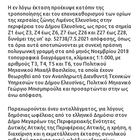
Η εν λόγω έκταση προέκυψε κατόπιν της
τροποποίησης και του επανακαθορισμού των ορίων
της χερσαίας ζώνης Λιμένος Ελευσίνας στην
περιφέρεια του Δήμου Ελευσίνας, ως προς τα σημεία
Ζ1 έως Ζ3, Ζ4 έως Ζ6, Ζ7 έως Ζ26 και Ζ27 έως Ζ28,
δυνάμει της υπ’ αρ. 52738/7.5.2021 απόφασης, όπως
τα όρια αυτά αποτυπώνονται με συνεχή πράσινη
πολυγωνική γραμμή στα από μηνός Νοεμβρίου 2018
τοπογραφικά διαγράμματα, κλίμακας 1:1.000, με
αριθμούς Τ3, Τ4, Τ5 και Τ6, του Πολιτικού
Μηχανικού Μιχαήλ Βασιλείου, τα οποία έχουν
θεωρηθεί από τον Αναπληρωτή Διευθυντή Τεχνικών
Υπηρεσιών του Δήμου Ελευσίνας, Πολιτικό Μηχανικό
Γεώργιο Μπισμπιρούλα και προσαρτώνται στην ως
άνω απόφαση.
Παραχωρούνται άνευ ανταλλάγματος, για λόγους
δημόσιας ωφέλειας από το ελληνικό Δημόσιο στον
Δήμο Μεγαρέων της Περιφερειακής Ενότητας
Δυτικής Αττικής της Περιφέρειας Αττικής, η χρήση, η
διαχείριση και η εκμετάλλευση έκτασης συνολικού