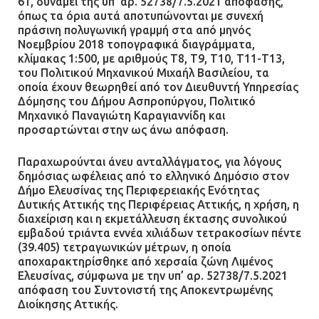
61, δυνάμει της υπ’ αρ. 52738/7.5.2021 απόφασης,
όπως τα όρια αυτά αποτυπώνονται με συνεχή
πράσινη πολυγωνική γραμμή στα από μηνός
Νοεμβρίου 2018 τοπογραφικά διαγράμματα,
κλίμακας 1:500, με αριθμούς Τ8, Τ9, Τ10, Τ11-Τ13,
του Πολιτικού Μηχανικού Μιχαήλ Βασιλείου, τα
οποία έχουν θεωρηθεί από τον Διευθυντή Υπηρεσίας
Δόμησης του Δήμου Ασπροπύργου, Πολιτικό
Μηχανικό Παναγιώτη Καραγιαννίδη και
προσαρτώνται στην ως άνω απόφαση.
Παραχωρούνται άνευ ανταλλάγματος, για λόγους
δημόσιας ωφέλειας από το ελληνικό Δημόσιο στον
Δήμο Ελευσίνας της Περιφερειακής Ενότητας
Δυτικής Αττικής της Περιφέρειας Αττικής, η χρήση, η
διαχείριση και η εκμετάλλευση έκτασης συνολικού
εμβαδού τριάντα εννέα χιλιάδων τετρακοσίων πέντε
(39.405) τετραγωνικών μέτρων, η οποία
αποχαρακτηρίσθηκε από χερσαία ζώνη Λιμένος
Ελευσίνας, σύμφωνα με την υπ’ αρ. 52738/7.5.2021
απόφαση του Συντονιστή της Αποκεντρωμένης
Διοίκησης Αττικής.