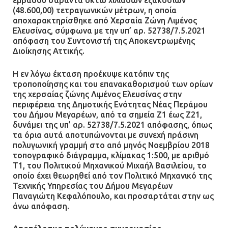
εμβαδού σαράντα οκτώ χιλιάδων εξακοσίων
(48.600,00) τετραγωνικών μέτρων, η οποία
αποχαρακτηρίσθηκε από Χερσαία Ζώνη Λιμένος
Ελευσίνας, σύμφωνα με την υπ’ αρ. 52738/7.5.2021
απόφαση του Συντονιστή της Αποκεντρωμένης
Διοίκησης Αττικής.
Η εν λόγω έκταση προέκυψε κατόπιν της
τροποποίησης και του επανακαθορισμού των ορίων
της χερσαίας ζώνης Λιμένος Ελευσίνας στην
περιφέρεια της Δημοτικής Ενότητας Νέας Περάμου
του Δήμου Μεγαρέων, από τα σημεία Ζ1 έως Ζ21,
δυνάμει της υπ’ αρ. 52738/7.5.2021 απόφασης, όπως
τα όρια αυτά αποτυπώνονται με συνεχή πράσινη
πολυγωνική γραμμή στο από μηνός Νοεμβρίου 2018
τοπογραφικό διάγραμμα, κλίμακας 1:500, με αριθμό
Τ1, του Πολιτικού Μηχανικού Μιχαήλ Βασιλείου, το
οποίο έχει θεωρηθεί από τον Πολιτικό Μηχανικό της
Τεχνικής Υπηρεσίας του Δήμου Μεγαρέων
Παναγιώτη Κεφαλόπουλο, και προσαρτάται στην ως
άνω απόφαση.