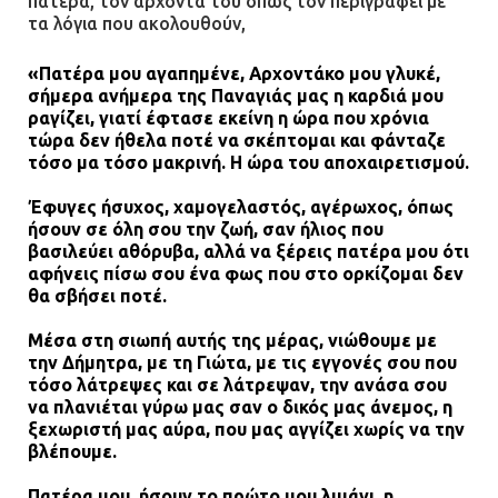
πατέρα, τον άρχοντα του όπως τον περιγράφει με
τα λόγια που ακολουθούν,
«Πατέρα μου αγαπημένε, Αρχοντάκο μου γλυκέ,
σήμερα ανήμερα της Παναγιάς μας η καρδιά μου
ραγίζει, γιατί έφτασε εκείνη η ώρα που χρόνια
τώρα δεν ήθελα ποτέ να σκέπτομαι και φάνταζε
τόσο μα τόσο μακρινή. Η ώρα του αποχαιρετισμού.
Έφυγες ήσυχος, χαμογελαστός, αγέρωχος, όπως
ήσουν σε όλη σου την ζωή, σαν ήλιος που
βασιλεύει αθόρυβα, αλλά να ξέρεις πατέρα μου ότι
αφήνεις πίσω σου ένα φως που στο ορκίζομαι δεν
θα σβήσει ποτέ.
Μέσα στη σιωπή αυτής της μέρας, νιώθουμε με
την Δήμητρα, με τη Γιώτα, με τις εγγονές σου που
τόσο λάτρεψες και σε λάτρεψαν, την ανάσα σου
να πλανιέται γύρω μας σαν ο δικός μας άνεμος, η
ξεχωριστή μας αύρα, που μας αγγίζει χωρίς να την
βλέπουμε.
Πατέρα μου, ήσουν το πρώτο μου λιμάνι, η