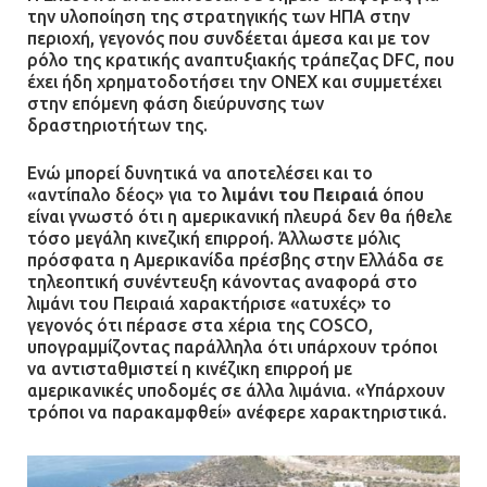
η αστυνομία – Λογάριασαν χωρίς
την υλοποίηση της στρατηγικής των ΗΠΑ στην
τον ειδικό σκύλο
περιοχή, γεγονός που συνδέεται άμεσα και με τον
ρόλο της κρατικής αναπτυξιακής τράπεζας DFC, που
07.07.2026 | 09:56
έχει ήδη χρηματοδοτήσει την ONEX και συμμετέχει
στην επόμενη φάση διεύρυνσης των
Βούλα: Κραυγή αγωνίας από
δραστηριοτήτων της.
κατοίκους για την οδό Άρεως –
«Τρέχουν με 90 χλμ. μέσα στη
Ενώ μπορεί δυνητικά να αποτελέσει και το
γειτονιά»
«αντίπαλο δέος» για το
λιμάνι του Πειραιά
όπου
είναι γνωστό ότι η αμερικανική πλευρά δεν θα ήθελε
07.07.2026 | 09:48
τόσο μεγάλη κινεζική επιρροή. Άλλωστε μόλις
πρόσφατα η Αμερικανίδα πρέσβης στην Ελλάδα σε
τηλεοπτική συνέντευξη κάνοντας αναφορά στο
λιμάνι του Πειραιά χαρακτήρισε «ατυχές» το
γεγονός ότι πέρασε στα χέρια της COSCO,
υπογραμμίζοντας παράλληλα ότι υπάρχουν τρόποι
να αντισταθμιστεί η κινέζικη επιρροή με
αμερικανικές υποδομές σε άλλα λιμάνια. «Υπάρχουν
τρόποι να παρακαμφθεί» ανέφερε χαρακτηριστικά.