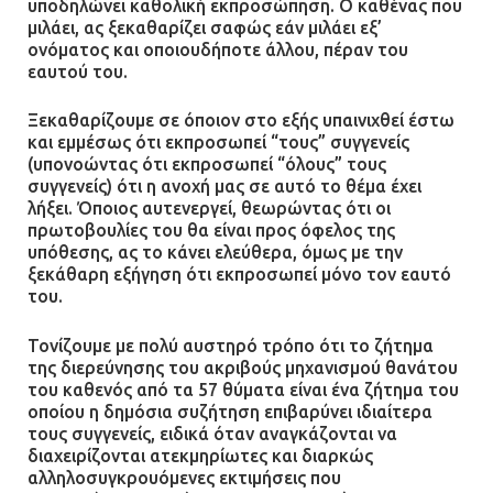
υποδηλώνει καθολική εκπροσώπηση. Ο καθένας που
μιλάει, ας ξεκαθαρίζει σαφώς εάν μιλάει εξ’
Ασπρόπυργος: Πέθανε ένας από
ονόματος και οποιουδήποτε άλλου, πέραν του
τους σοβαρά εγκαυματίες της
εαυτού του.
μεγάλης έκρηξης στο εργοστάσιο
12.07.2026 | 15:07
Ξεκαθαρίζουμε σε όποιον στο εξής υπαινιχθεί έστω
και εμμέσως ότι εκπροσωπεί “τους” συγγενείς
(υπονοώντας ότι εκπροσωπεί “όλους” τους
Άργος: Στη φυλακή οι δύο
συγγενείς) ότι η ανοχή μας σε αυτό το θέμα έχει
αστυνομικοί για τους
λήξει. Όποιος αυτενεργεί, θεωρώντας ότι οι
πυροβολισμούς κατά του 20χρονου
πρωτοβουλίες του θα είναι προς όφελος της
με αναπηρία
υπόθεσης, ας το κάνει ελεύθερα, όμως με την
ξεκάθαρη εξήγηση ότι εκπροσωπεί μόνο τον εαυτό
11.07.2026 | 22:59
του.
Ένα πουλί «υπεύθυνο» για την
Τονίζουμε με πολύ αυστηρό τρόπο ότι το ζήτημα
πρωινή διακοπή ρεύματος στη
της διερεύνησης του ακριβούς μηχανισμού θανάτου
Μάνδρα
του καθενός από τα 57 θύματα είναι ένα ζήτημα του
οποίου η δημόσια συζήτηση επιβαρύνει ιδιαίτερα
09.07.2026 | 11:12
τους συγγενείς, ειδικά όταν αναγκάζονται να
διαχειρίζονται ατεκμηρίωτες και διαρκώς
αλληλοσυγκρουόμενες εκτιμήσεις που
Φωτιά σε επιχείρηση στον