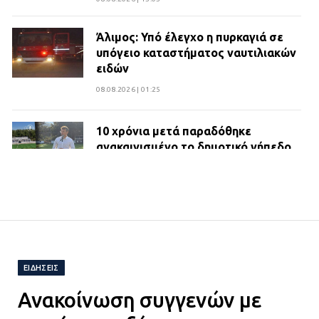
Άλιμος: Υπό έλεγχο η πυρκαγιά σε
υπόγειο καταστήματος ναυτιλιακών
ειδών
08.08.2026 | 01:25
10 χρόνια μετά παραδόθηκε
ανακαινισμένο το δημοτικό γήπεδο
Βιλίων
27.07.2026 | 20:49
ΔΗΜΟΣ ΜΑΝΔΡΑΣ ΕΙΔΥΛΛΙΑΣ:
Ορίστηκαν οι αντιδήμαρχοι και οι
αρμοδιότητες τους
ΕΙΔΉΣΕΙΣ
23.07.2026 | 14:58
Ανακοίνωση συγγενών με
Αισχύλεια 2026: Το Φεστιβάλ της