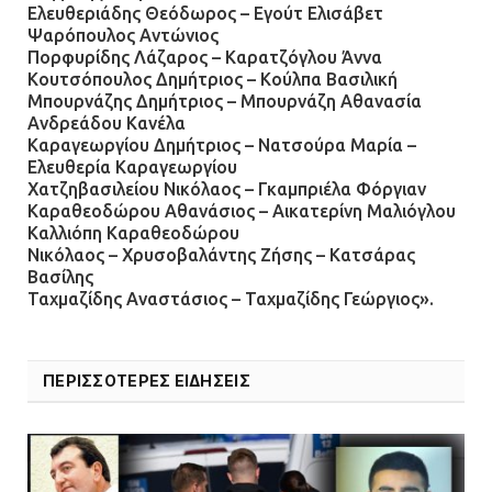
για μηχάνημα καρδιολογικών
Ελευθεριάδης Θεόδωρος – Εγούτ Ελισάβετ
επεμβάσεων
Ψαρόπουλος Αντώνιος
Πορφυρίδης Λάζαρος – Καρατζόγλου Άννα
08.07.2026 | 15:02
Κουτσόπουλος Δημήτριος – Κούλπα Βασιλική
Μπουρνάζης Δημήτριος – Μπουρνάζη Αθανασία
Ανδρεάδου Κανέλα
Καραγεωργίου Δημήτριος – Νατσούρα Μαρία –
Ελευθερία Καραγεωργίου
Χατζηβασιλείου Νικόλαος – Γκαμπριέλα Φόργιαν
Καραθεοδώρου Αθανάσιος – Αικατερίνη Μαλιόγλου
Καλλιόπη Καραθεοδώρου
Νικόλαος – Χρυσοβαλάντης Ζήσης – Κατσάρας
Βασίλης
Ταχμαζίδης Αναστάσιος – Ταχμαζίδης Γεώργιος».
ΠΕΡΙΣΣΟΤΕΡΕΣ ΕΙΔΗΣΕΙΣ