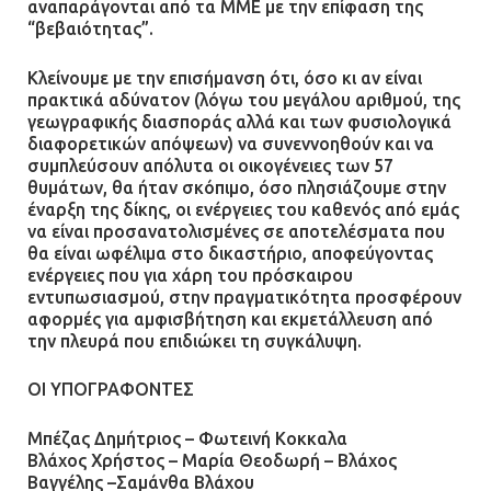
αναπαράγονται από τα ΜΜΕ με την επίφαση της
Ασπρόπυργο – Ήχησε το 112
“βεβαιότητας”.
09.07.2026 | 09:19
Κλείνουμε με την επισήμανση ότι, όσο κι αν είναι
πρακτικά αδύνατον (λόγω του μεγάλου αριθμού, της
γεωγραφικής διασποράς αλλά και των φυσιολογικά
Δίωξη για απόπειρα
διαφορετικών απόψεων) να συνεννοηθούν και να
ανθρωποκτονίας στους δύο
συμπλεύσουν απόλυτα οι οικογένειες των 57
αστυνομικούς
θυμάτων, θα ήταν σκόπιμο, όσο πλησιάζουμε στην
έναρξη της δίκης, οι ενέργειες του καθενός από εμάς
08.07.2026 | 22:30
να είναι προσανατολισμένες σε αποτελέσματα που
θα είναι ωφέλιμα στο δικαστήριο, αποφεύγοντας
ενέργειες που για χάρη του πρόσκαιρου
Ομαδικός βιασμός 19χρονης στο
εντυπωσιασμού, στην πραγματικότητα προσφέρουν
Α.Τ. Ομονοίας: Ο Εισαγγελέας
αφορμές για αμφισβήτηση και εκμετάλλευση από
πρότεινε την αθώωση των
την πλευρά που επιδιώκει τη συγκάλυψη.
αστυνομικών
ΟΙ ΥΠΟΓΡΑΦΟΝΤΕΣ
08.07.2026 | 16:24
Μπέζας Δημήτριος – Φωτεινή Κοκκαλα
Ο δήμαρχος Μάνδρας δώρισε όλους
Βλάχος Χρήστος – Μαρία Θεοδωρή – Βλάχος
τους μισθούς του 2025 στο Θριάσιο
Βαγγέλης –Σαμάνθα Βλάχου