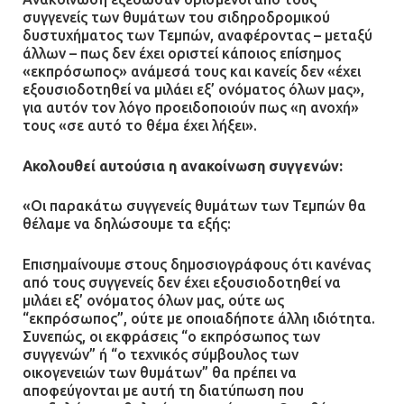
συγγενείς των θυμάτων του σιδηροδρομικού
21.07.2026 | 13:12
δυστυχήματος των Τεμπών, αναφέροντας – μεταξύ
άλλων – πως δεν έχει οριστεί κάποιος επίσημος
«εκπρόσωπος» ανάμεσά τους και κανείς δεν «έχει
Βριλήσσια: Αυτοκίνητο έσπασε
εξουσιοδοτηθεί να μιλάει εξ’ ονόματος όλων μας»,
τζαμαρία και μπήκε μέσα σε μαγαζί
για αυτόν τον λόγο προειδοποιούν πως «η ανοχή»
13.07.2026 | 21:32
τους «σε αυτό το θέμα έχει λήξει».
Ακολουθεί αυτούσια η ανακοίνωση συγγενών:
Η Οινόη αποκτά μια νέα, σύγχρονη
«Οι παρακάτω συγγενείς θυμάτων των Τεμπών θα
και ασφαλή παιδική χαρά
θέλαμε να δηλώσουμε τα εξής:
13.07.2026 | 21:21
Επισημαίνουμε στους δημοσιογράφους ότι κανένας
από τους συγγενείς δεν έχει εξουσιοδοτηθεί να
μιλάει εξ’ ονόματος όλων μας, ούτε ως
Τηλεφωνικές απάτες με λεία
“εκπρόσωπος”, ούτε με οποιαδήποτε άλλη ιδιότητα.
130.000 ευρώ στην Αττική
Συνεπώς, οι εκφράσεις “ο εκπρόσωπος των
συγγενών” ή “ο τεχνικός σύμβουλος των
13.07.2026 | 20:44
οικογενειών των θυμάτων” θα πρέπει να
αποφεύγονται με αυτή τη διατύπωση που