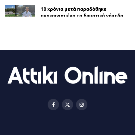
10 χρόνια μετά παραδόθηκε
ανακαινισμένο το δημοτικό γήπεδο
Βιλίων
27.07.2026 | 20:49
ΔΗΜΟΣ ΜΑΝΔΡΑΣ ΕΙΔΥΛΛΙΑΣ:
Ορίστηκαν οι αντιδήμαρχοι και οι
αρμοδιότητες τους
23.07.2026 | 14:58
Αισχύλεια 2026: Το Φεστιβάλ της
Ελευσίνας επιστρέφει στον
Πολυχώρο ΙΡΙΣ
Facebook
X
Instagram
21.07.2026 | 14:01
(Twitter)
Πώς έγινε η επίθεση στους δύο