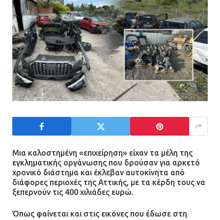
13.07.2026 | 21:21
Τηλεφωνικές απάτες με λεία
130.000 ευρώ στην Αττική
13.07.2026 | 20:44
Ασπρόπυργος: Πέθανε ένας από
τους σοβαρά εγκαυματίες της
μεγάλης έκρηξης στο εργοστάσιο
12.07.2026 | 15:07
Μια καλοστημένη «επιχείρηση» είχαν τα μέλη της
εγκληματικής οργάνωσης που δρούσαν για αρκετό
χρονικό διάστημα και έκλεβαν αυτοκίνητα από
Άργος: Στη φυλακή οι δύο
διάφορες περιοχές της Αττικής, με τα κέρδη τους να
αστυνομικοί για τους
ξεπερνούν τις 400 χιλιάδες ευρώ.
πυροβολισμούς κατά του 20χρονου
με αναπηρία
Όπως φαίνεται και στις εικόνες που έδωσε στη