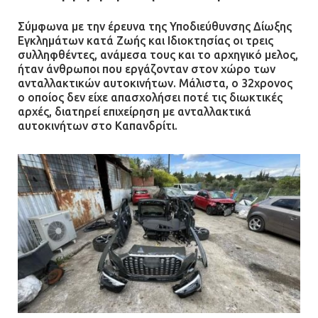
ρόπαλα και μαχαίρια σε δύο
ανήλικους
Σύμφωνα με την έρευνα της Υποδιεύθυνσης Δίωξης
Εγκλημάτων κατά Ζωής και Ιδιοκτησίας οι τρεις
08.07.2026 | 09:38
συλληφθέντες, ανάμεσα τους και το αρχηγικό μελος,
ήταν άνθρωποι που εργάζονταν στον χώρο των
ανταλλακτικών αυτοκινήτων. Μάλιστα, ο 32χρονος
Άνω Λιόσια: Έριξαν τα ναρκωτικά
ο οποίος δεν είχε απασχολήσει ποτέ τις διωκτικές
σε σκουπιδοφάγο για να μη τα βρει
αρχές, διατηρεί επιχείρηση με ανταλλακτικά
η αστυνομία – Λογάριασαν χωρίς
αυτοκινήτων στο Καπανδρίτι.
τον ειδικό σκύλο
07.07.2026 | 09:56
Βούλα: Κραυγή αγωνίας από
κατοίκους για την οδό Άρεως –
«Τρέχουν με 90 χλμ. μέσα στη
γειτονιά»
07.07.2026 | 09:48