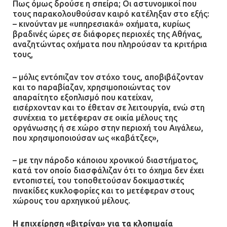
Ομαδικός βιασμός 19χρονης στο
Πως όμως δρούσε η σπείρα; Οι αστυνομικοί που
τους παρακολουθούσαν καιρό κατέληξαν στο εξής:
Α.Τ. Ομονοίας: Ο Εισαγγελέας
– κινούνταν με «υπηρεσιακά» οχήματα, κυρίως
πρότεινε την αθώωση των
βραδινές ώρες σε διάφορες περιοχές της Αθήνας,
αστυνομικών
αναζητώντας οχήματα που πληρούσαν τα κριτήρια
08.07.2026 | 16:24
τους,
– μόλις εντόπιζαν τον στόχο τους, αποβιβάζονταν
Ο δήμαρχος Μάνδρας δώρισε όλους
και το παραβίαζαν, χρησιμοποιώντας τον
τους μισθούς του 2025 στο Θριάσιο
απαραίτητο εξοπλισμό που κατείχαν,
για μηχάνημα καρδιολογικών
εισέρχονταν και το έθεταν σε λειτουργία, ενώ στη
επεμβάσεων
συνέχεια το μετέφεραν σε οικία μέλους της
οργάνωσης ή σε χώρο στην περιοχή του Αιγάλεω,
08.07.2026 | 15:02
που χρησιμοποιούσαν ως «καβάτζες»,
ΔΗΜΟΣ ΜΑΝΔΡΑΣ ΕΙΔΥΛΛΙΑΣ: Δύο
– με την πάροδο κάποιου χρονικού διαστήματος,
νέα πολυδύναμα οχήματα 4×4
κατά τον οποίο διασφάλιζαν ότι το όχημα δεν έχει
ενισχύουν την Πολιτική Προστασία
εντοπιστεί, του τοποθετούσαν δοκιμαστικές
πινακίδες κυκλοφορίες και το μετέφεραν στους
08.07.2026 | 09:40
χώρους του αρχηγικού μέλους.
Ομάδα ατόμων επιτέθηκε με
Η επιχείρηση «βιτρίνα» για τα κλοπιμαία