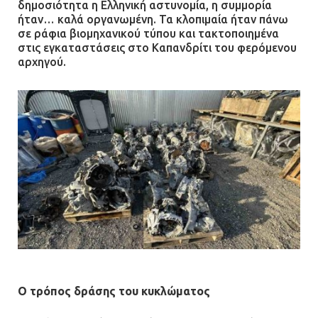
δημοσιότητα η Ελληνική αστυνομία, η συμμορία
11.07.2026 | 22:59
ήταν… καλά οργανωμένη. Τα κλοπιμαία ήταν πάνω
σε ράφια βιομηχανικού τύπου και τακτοποιημένα
Ένα πουλί «υπεύθυνο» για την
στις εγκαταστάσεις στο Καπανδρίτι του φερόμενου
πρωινή διακοπή ρεύματος στη
αρχηγού.
Μάνδρα
09.07.2026 | 11:12
Φωτιά σε επιχείρηση στον
Ασπρόπυργο – Ήχησε το 112
09.07.2026 | 09:19
Δίωξη για απόπειρα
ανθρωποκτονίας στους δύο
αστυνομικούς
08.07.2026 | 22:30
Ο τρόπος δράσης του κυκλώματος