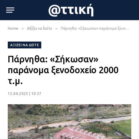
»
»
Home
Αξίζει να δείτε
Πάρνηθα: «Σήκωσαν» παράνομα ξενοδοχείο 2000 τ.μ.
ΑΞΊΖΕΙ ΝΑ ΔΕΊΤΕ
Πάρνηθα: «Σήκωσαν»
παράνομα ξενοδοχείο 2000
τ.μ.
15.04.2025 | 10:57