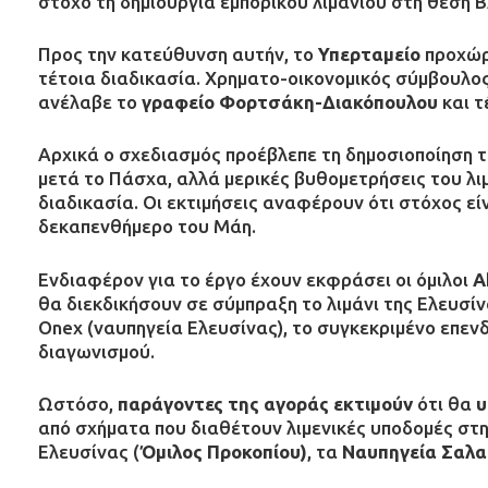
στόχο τη δημιουργία εμπορικού λιμανιού στη θέση 
Προς την κατεύθυνση αυτήν, το
Υπερταμείο
προχώρ
τέτοια διαδικασία. Χρηματο-οικονομικός σύμβουλο
ανέλαβε το
γραφείο Φορτσάκη-Διακόπουλου
και τ
Αρχικά ο σχεδιασμός προέβλεπε τη δημοσιοποίηση
μετά το Πάσχα, αλλά μερικές βυθομετρήσεις του λι
διαδικασία. Οι εκτιμήσεις αναφέρουν ότι στόχος είν
δεκαπενθήμερο του Μάη.
Ενδιαφέρον για το έργο έχουν εκφράσει οι όμιλοι
A
θα διεκδικήσουν σε σύμπραξη το λιμάνι της Ελευσί
Onex (ναυπηγεία Ελευσίνας), το συγκεκριμένο επεν
διαγωνισμού.
Ωστόσο,
παράγοντες της αγοράς εκτιμούν
ότι θα
υ
από σχήματα που διαθέτουν λιμενικές υποδομές στ
Ελευσίνας (
Όμιλος Προκοπίου)
, τα
Ναυπηγεία Σαλα