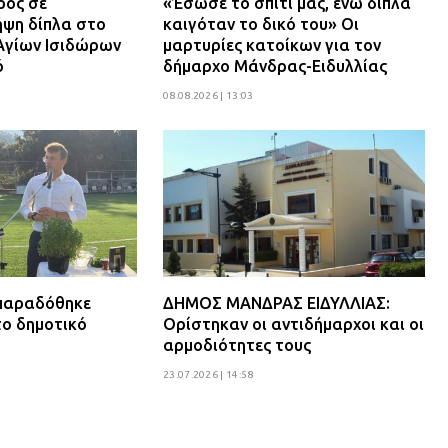
ρός σε
«Έσωσε το σπίτι μας, ενώ δίπλα
ψη δίπλα στο
καιγόταν το δικό του» Οι
Αγίων Ισιδώρων
μαρτυρίες κατοίκων για τον
ό
δήμαρχο Μάνδρας-Ειδυλλίας
08.08.2026 | 13:03
 παραδόθηκε
ΔΗΜΟΣ ΜΑΝΔΡΑΣ ΕΙΔΥΛΛΙΑΣ:
το δημοτικό
Ορίστηκαν οι αντιδήμαρχοι και οι
αρμοδιότητες τους
23.07.2026 | 14:58