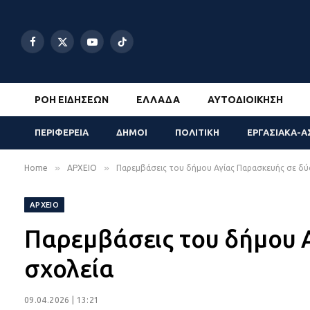
Facebook
X
YouTube
TikTok
(Twitter)
ΡΟΉ ΕΙΔΉΣΕΩΝ
ΕΛΛΆΔΑ
ΑΥΤΟΔΙΟΊΚΗΣΗ
ΠΕΡΙΦΕΡΕΙΑ
ΔΗΜΟΙ
ΠΟΛΙΤΙΚΗ
ΕΡΓΑΣΙΑΚΑ-Α
»
»
Home
ΑΡΧΕΙΟ
Παρεμβάσεις του δήμου Αγίας Παρασκευής σε δύ
ΑΡΧΕΙΟ
Παρεμβάσεις του δήμου 
σχολεία
09.04.2026 | 13:21