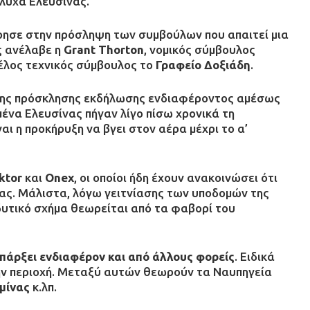
Βλύχα Ελευσίνας.
ησε στην πρόσληψη των συμβούλων που απαιτεί μια
ς ανέλαβε η
Grant Thorton
, νομικός σύμβουλος
έλος τεχνικός σύμβουλος το
Γραφείο Δοξιάδη
.
 της πρόσκλησης εκδήλωσης ενδιαφέροντος αμέσως
μένα Ελευσίνας πήγαν λίγο πίσω χρονικά τη
αι η προκήρυξη να βγει στον αέρα μέχρι το α’
ktor
και
Onex
, οι οποίοι ήδη έχουν ανακοινώσει ότι
νας. Μάλιστα, λόγω γειτνίασης των υποδομών της
δυτικό σχήμα θεωρείται από τα φαβορί του
πάρξει ενδιαφέρον και από άλλους φορείς
. Ειδικά
ην περιοχή. Μεταξύ αυτών θεωρούν τα Ναυπηγεία
μίνας
κ.λπ.