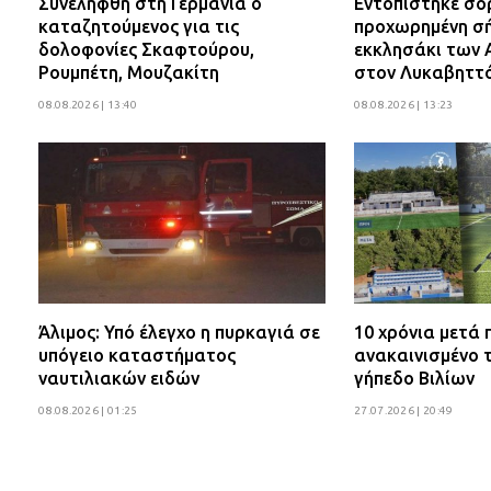
Συνελήφθη στη Γερμανία ο
Εντοπίστηκε σο
καταζητούμενος για τις
προχωρημένη σή
δολοφονίες Σκαφτούρου,
εκκλησάκι των 
Ρουμπέτη, Μουζακίτη
στον Λυκαβηττ
08.08.2026 | 13:40
08.08.2026 | 13:23
Άλιμος: Υπό έλεγχο η πυρκαγιά σε
10 χρόνια μετά
υπόγειο καταστήματος
ανακαινισμένο 
ναυτιλιακών ειδών
γήπεδο Βιλίων
08.08.2026 | 01:25
27.07.2026 | 20:49