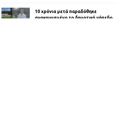
10 χρόνια μετά παραδόθηκε
ανακαινισμένο το δημοτικό γήπεδο
Βιλίων
27.07.2026 | 20:49
ΔΗΜΟΣ ΜΑΝΔΡΑΣ ΕΙΔΥΛΛΙΑΣ:
Ορίστηκαν οι αντιδήμαρχοι και οι
αρμοδιότητες τους
23.07.2026 | 14:58
Αισχύλεια 2026: Το Φεστιβάλ της
Ελευσίνας επιστρέφει στον
Πολυχώρο ΙΡΙΣ
21.07.2026 | 14:01
Πώς έγινε η επίθεση στους δύο