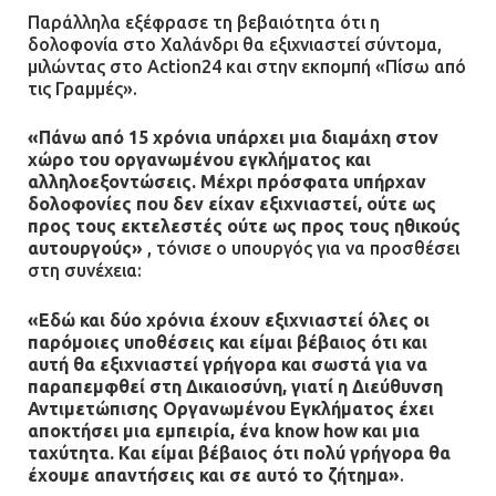
Ένα πουλί «υπεύθυνο» για την
Παράλληλα εξέφρασε τη βεβαιότητα ότι η
πρωινή διακοπή ρεύματος στη
δολοφονία στο Χαλάνδρι θα εξιχνιαστεί σύντομα,
Μάνδρα
μιλώντας στο Action24 και στην εκπομπή «Πίσω από
τις Γραμμές».
09.07.2026 | 11:12
«Πάνω από 15 χρόνια υπάρχει μια διαμάχη στον
Φωτιά σε επιχείρηση στον
χώρο του οργανωμένου εγκλήματος και
Ασπρόπυργο – Ήχησε το 112
αλληλοεξοντώσεις. Μέχρι πρόσφατα υπήρχαν
δολοφονίες που δεν είχαν εξιχνιαστεί, ούτε ως
09.07.2026 | 09:19
προς τους εκτελεστές ούτε ως προς τους ηθικούς
αυτουργούς»
, τόνισε ο υπουργός για να προσθέσει
στη συνέχεια:
Δίωξη για απόπειρα
«Εδώ και δύο χρόνια έχουν εξιχνιαστεί όλες οι
ανθρωποκτονίας στους δύο
παρόμοιες υποθέσεις και είμαι βέβαιος ότι και
αστυνομικούς
αυτή θα εξιχνιαστεί γρήγορα και σωστά για να
08.07.2026 | 22:30
παραπεμφθεί στη Δικαιοσύνη, γιατί η Διεύθυνση
Αντιμετώπισης Οργανωμένου Εγκλήματος έχει
αποκτήσει μια εμπειρία, ένα know how και μια
Ομαδικός βιασμός 19χρονης στο
ταχύτητα. Και είμαι βέβαιος ότι πολύ γρήγορα θα
Α.Τ. Ομονοίας: Ο Εισαγγελέας
έχουμε απαντήσεις και σε αυτό το ζήτημα»
.
πρότεινε την αθώωση των