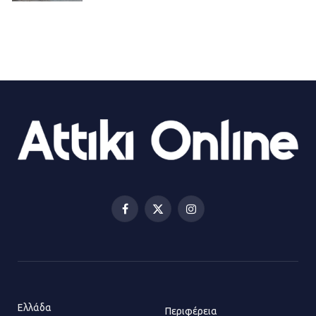
21.07.2026 | 13:35
Τροχαίο στην Πειραιώς: ΙΧ
συγκρούστηκε με φορτηγό – Ένας
τραυματίας και κυκλοφοριακό χάος
21.07.2026 | 13:12
Βριλήσσια: Αυτοκίνητο έσπασε
τζαμαρία και μπήκε μέσα σε μαγαζί
13.07.2026 | 21:32
Facebook
X
Instagram
(Twitter)
Η Οινόη αποκτά μια νέα, σύγχρονη
και ασφαλή παιδική χαρά
13.07.2026 | 21:21
Ελλάδα
Περιφέρεια