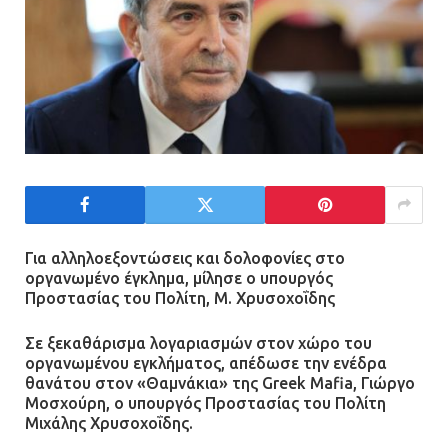
Τηλεφωνικές απάτες με λεία
130.000 ευρώ στην Αττική
13.07.2026 | 20:44
Ασπρόπυργος: Πέθανε ένας από
τους σοβαρά εγκαυματίες της
μεγάλης έκρηξης στο εργοστάσιο
12.07.2026 | 15:07
Για αλληλοεξοντώσεις και δολοφονίες στο
οργανωμένο έγκλημα, μίλησε ο υπουργός
Προστασίας του Πολίτη, Μ. Χρυσοχοΐδης
Άργος: Στη φυλακή οι δύο
αστυνομικοί για τους
Σε ξεκαθάρισμα λογαριασμών στον χώρο του
πυροβολισμούς κατά του 20χρονου
οργανωμένου εγκλήματος, απέδωσε την ενέδρα
με αναπηρία
θανάτου στον «Θαμνάκια» της Greek Mafia, Γιώργο
Μοσχούρη, ο υπουργός Προστασίας του Πολίτη
11.07.2026 | 22:59
Μιχάλης Χρυσοχοΐδης.