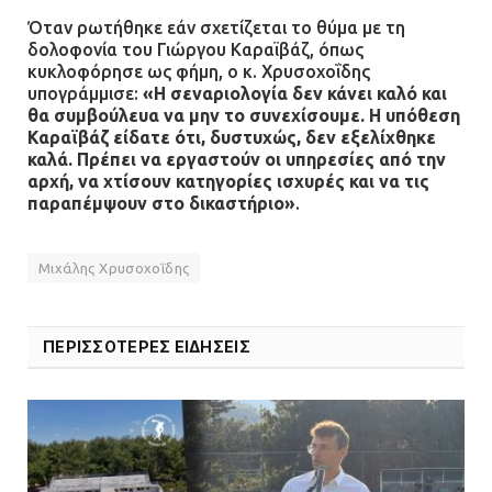
αστυνομικών
Όταν ρωτήθηκε εάν σχετίζεται το θύμα με τη
δολοφονία του Γιώργου Καραϊβάζ, όπως
08.07.2026 | 16:24
κυκλοφόρησε ως φήμη, ο κ. Χρυσοχοΐδης
υπογράμμισε:
«Η σεναριολογία δεν κάνει καλό και
Ο δήμαρχος Μάνδρας δώρισε όλους
θα συμβούλευα να μην το συνεχίσουμε. Η υπόθεση
τους μισθούς του 2025 στο Θριάσιο
Καραϊβάζ είδατε ότι, δυστυχώς, δεν εξελίχθηκε
καλά. Πρέπει να εργαστούν οι υπηρεσίες από την
για μηχάνημα καρδιολογικών
αρχή, να χτίσουν κατηγορίες ισχυρές και να τις
επεμβάσεων
παραπέμψουν στο δικαστήριο»
.
08.07.2026 | 15:02
Μιχάλης Χρυσοχοΐδης
ΔΗΜΟΣ ΜΑΝΔΡΑΣ ΕΙΔΥΛΛΙΑΣ: Δύο
νέα πολυδύναμα οχήματα 4×4
ενισχύουν την Πολιτική Προστασία
ΠΕΡΙΣΣΟΤΕΡΕΣ ΕΙΔΗΣΕΙΣ
08.07.2026 | 09:40
Ομάδα ατόμων επιτέθηκε με
ρόπαλα και μαχαίρια σε δύο
ανήλικους