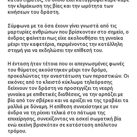
την κλιμάκωση της βίας και την ωμότητα των
Φωτιά σε επιχείρηση στον
κινήσεων του δράστη.
Ασπρόπυργο – Ήχησε το 112
09.07.2026 | 09:19
Σύμφωνα με τα όσα έχουν γίνει γνωστά από τις
μαρτυρίες ανθρώπων που βρίσκονταν στο σημείο, ο
άνδρας φαίνεται πως είχε ακολουθήσει τη γυναίκα
μέχρι την καφετέρια, περιμένοντας την κατάλληλη
Δίωξη για απόπειρα
στιγμή για να εκδηλώσει την επίθεσή του.
ανθρωποκτονίας στους δύο
αστυνομικούς
Η ένταση ήταν τέτοια που οι απεγνωσμένες φωνές
του θύματος ακούστηκαν μέχρι τον δρόμο,
08.07.2026 | 22:30
προκαλώντας την αναστάτωση των περαστικών. Οι
εικόνες από το κλειστό κύκλωμα τηλεόρασης
δείχνουν τον δράστη να προσεγγίζει τη νεαρή
Ομαδικός βιασμός 19χρονης στο
γυναίκα με επιθετικές διαθέσεις, να την αρπάζει με
Α.Τ. Ομονοίας: Ο Εισαγγελέας
βία από τον σβέρκο και να αρχίζει να της τραβάει τα
πρότεινε την αθώωση των
μαλλιά με δύναμη. Η επίθεση συνεχίστηκε με τον
αστυνομικών
άνδρα να τη ρίχνει τελικά στο πάτωμα της
επιχείρησης, συνεχίζοντας να ασκεί σωματική βία
08.07.2026 | 16:24
ενώ εκείνη βρισκόταν σε κατάσταση απόλυτου
τρόμου.
Ο δήμαρχος Μάνδρας δώρισε όλους