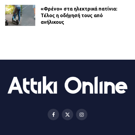
«Φρένο» στα ηλεκτρικά πατίνια:
Τέλος η οδήγησή τους από
ανήλικους
21.07.2026 | 13:35
Τροχαίο στην Πειραιώς: ΙΧ
συγκρούστηκε με φορτηγό – Ένας
τραυματίας και κυκλοφοριακό χάος
21.07.2026 | 13:12
Βριλήσσια: Αυτοκίνητο έσπασε
τζαμαρία και μπήκε μέσα σε μαγαζί
13.07.2026 | 21:32
Facebook
X
Instagram
(Twitter)
Η Οινόη αποκτά μια νέα, σύγχρονη
και ασφαλή παιδική χαρά