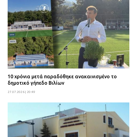
η αστυνομία – Λογάριασαν χωρίς
τον ειδικό σκύλο
07.07.2026 | 09:56
Βούλα: Κραυγή αγωνίας από
κατοίκους για την οδό Άρεως –
«Τρέχουν με 90 χλμ. μέσα στη
γειτονιά»
07.07.2026 | 09:48
10 χρόνια μετά παραδόθηκε ανακαινισμένο το
δημοτικό γήπεδο Βιλίων
27.07.2026 | 20:49