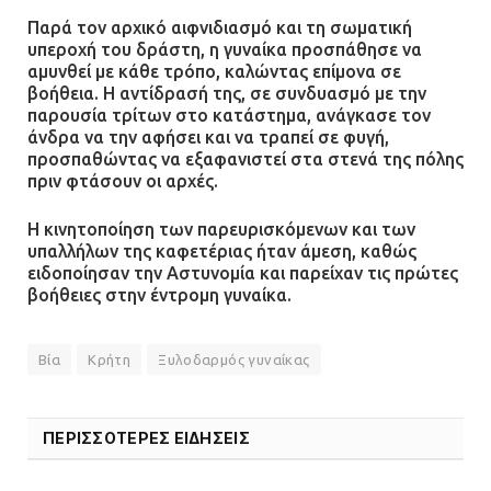
τους μισθούς του 2025 στο Θριάσιο
Παρά τον αρχικό αιφνιδιασμό και τη σωματική
για μηχάνημα καρδιολογικών
υπεροχή του δράστη, η γυναίκα προσπάθησε να
επεμβάσεων
αμυνθεί με κάθε τρόπο, καλώντας επίμονα σε
βοήθεια. Η αντίδρασή της, σε συνδυασμό με την
08.07.2026 | 15:02
παρουσία τρίτων στο κατάστημα, ανάγκασε τον
άνδρα να την αφήσει και να τραπεί σε φυγή,
ΔΗΜΟΣ ΜΑΝΔΡΑΣ ΕΙΔΥΛΛΙΑΣ: Δύο
προσπαθώντας να εξαφανιστεί στα στενά της πόλης
νέα πολυδύναμα οχήματα 4×4
πριν φτάσουν οι αρχές.
ενισχύουν την Πολιτική Προστασία
Η κινητοποίηση των παρευρισκόμενων και των
08.07.2026 | 09:40
υπαλλήλων της καφετέριας ήταν άμεση, καθώς
ειδοποίησαν την Αστυνομία και παρείχαν τις πρώτες
βοήθειες στην έντρομη γυναίκα.
Ομάδα ατόμων επιτέθηκε με
ρόπαλα και μαχαίρια σε δύο
ανήλικους
Βία
Κρήτη
Ξυλοδαρμός γυναίκας
08.07.2026 | 09:38
ΠΕΡΙΣΣΟΤΕΡΕΣ ΕΙΔΗΣΕΙΣ
Άνω Λιόσια: Έριξαν τα ναρκωτικά
σε σκουπιδοφάγο για να μη τα βρει