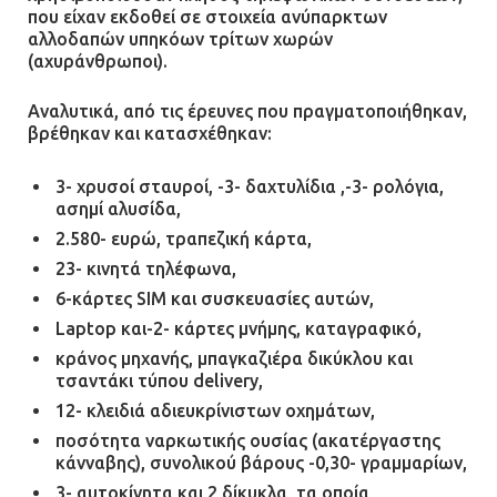
που είχαν εκδοθεί σε στοιχεία ανύπαρκτων
αλλοδαπών υπηκόων τρίτων χωρών
(αχυράνθρωποι).
Αναλυτικά, από τις έρευνες που πραγματοποιήθηκαν,
βρέθηκαν και κατασχέθηκαν:
3- χρυσοί σταυροί, -3- δαχτυλίδια ,-3- ρολόγια,
ασημί αλυσίδα,
2.580- ευρώ, τραπεζική κάρτα,
23- κινητά τηλέφωνα,
6-κάρτες SIM και συσκευασίες αυτών,
Laptop και-2- κάρτες μνήμης, καταγραφικό,
κράνος μηχανής, μπαγκαζιέρα δικύκλου και
τσαντάκι τύπου delivery,
12- κλειδιά αδιευκρίνιστων οχημάτων,
ποσότητα ναρκωτικής ουσίας (ακατέργαστης
κάνναβης), συνολικού βάρους -0,30- γραμμαρίων,
3- αυτοκίνητα και 2 δίκυκλα, τα οποία