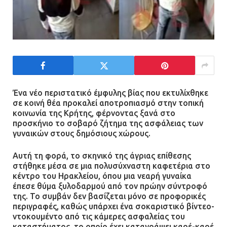
Ασπρόπυργος: Πέθανε ένας από
τους σοβαρά εγκαυματίες της
μεγάλης έκρηξης στο εργοστάσιο
12.07.2026 | 15:07
Ένα νέο περιστατικό έμφυλης βίας που εκτυλίχθηκε
Άργος: Στη φυλακή οι δύο
σε κοινή θέα προκαλεί αποτροπιασμό στην τοπική
αστυνομικοί για τους
κοινωνία της Κρήτης, φέρνοντας ξανά στο
πυροβολισμούς κατά του 20χρονου
προσκήνιο το σοβαρό ζήτημα της ασφάλειας των
με αναπηρία
γυναικών στους δημόσιους χώρους.
11.07.2026 | 22:59
Αυτή τη φορά, το σκηνικό της άγριας επίθεσης
στήθηκε μέσα σε μια πολυσύχναστη καφετέρια στο
Ένα πουλί «υπεύθυνο» για την
κέντρο του Ηρακλείου, όπου μια νεαρή γυναίκα
πρωινή διακοπή ρεύματος στη
έπεσε θύμα ξυλοδαρμού από τον πρώην σύντροφό
της. Το συμβάν δεν βασίζεται μόνο σε προφορικές
Μάνδρα
περιγραφές, καθώς υπάρχει ένα σοκαριστικό βίντεο-
09.07.2026 | 11:12
ντοκουμέντο από τις κάμερες ασφαλείας του
καταστήματος, το οποίο έχει καταγράψει καρέ-καρέ