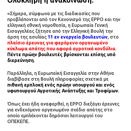
Ολόκληρη η ανακοίνωση:
αστυνομικούς
«Σήμερα, σύμφωνα με τις διαδικασίες που
08.07.2026 | 22:30
προβλέπονται από τον Κανονισμό της EPPO και την
ελληνική εθνική νομοθεσία, η Ευρωπαία Γενική
Ομαδικός βιασμός 19χρονης στο
Εισαγγελέας ζήτησε από την Ελληνική Βουλή την
Α.Τ. Ομονοίας: Ο Εισαγγελέας
άρση της ασυλίας
11 εν ενεργεία βουλευτών
, στο
πλαίσιο έρευνας για φερόμενο οργανωμένο
πρότεινε την αθώωση των
κύκλωμα απάτης που αφορά αγροτικά κονδύλια
.
αστυνομικών
Πέντε πρώην βουλευτές βρίσκονται επίσης υπό
08.07.2026 | 16:24
διερεύνηση
.
Παράλληλα, η Ευρωπαϊκή Εισαγγελία στην Αθήνα
Ο δήμαρχος Μάνδρας δώρισε όλους
διαβίβασε στη Βουλή πληροφορίες σχετικά με
τους μισθούς του 2025 στο Θριάσιο
πιθανή εμπλοκή ενός πρώην υπουργού και ενός
για μηχάνημα καρδιολογικών
υφυπουργού Αγροτικής Ανάπτυξης και Τροφίμων
.
επεμβάσεων
08.07.2026 | 15:02
Όπως έχει ήδη αναφερθεί, η EPPO διεξάγει έρευνες
για ενδεχόμενο οργανωμένο σχέδιο απάτης στο
οποίο εμπλέκονται δημόσιοι λειτουργοί του
ΔΗΜΟΣ ΜΑΝΔΡΑΣ ΕΙΔΥΛΛΙΑΣ: Δύο
ΟΠΕΚΕΠΕ.
νέα πολυδύναμα οχήματα 4×4
ενισχύουν την Πολιτική Προστασία