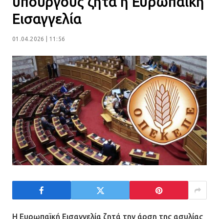
υπουργούς ζητά η Ευρωπαϊκή
Εισαγγελία
Η Οινόη αποκτά μια νέα, σύγχρονη
και ασφαλή παιδική χαρά
01.04.2026 | 11:56
13.07.2026 | 21:21
Τηλεφωνικές απάτες με λεία
130.000 ευρώ στην Αττική
13.07.2026 | 20:44
Ασπρόπυργος: Πέθανε ένας από
τους σοβαρά εγκαυματίες της
μεγάλης έκρηξης στο εργοστάσιο
12.07.2026 | 15:07
H Ευρωπαϊκή Εισαγγελία ζητά την άρση της ασυλίας