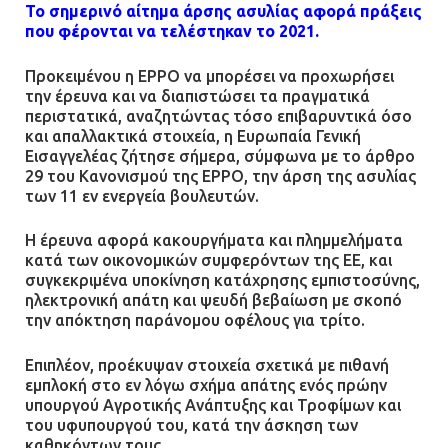
Το σημερινό αίτημα άρσης ασυλίας αφορά πράξεις
08.07.2026 | 09:40
που φέρονται να τελέστηκαν το 2021.
Προκειμένου η EPPO να μπορέσει να προχωρήσει
Ομάδα ατόμων επιτέθηκε με
την έρευνα και να διαπιστώσει τα πραγματικά
ρόπαλα και μαχαίρια σε δύο
περιστατικά, αναζητώντας τόσο επιβαρυντικά όσο
ανήλικους
και απαλλακτικά στοιχεία, η Ευρωπαία Γενική
Εισαγγελέας ζήτησε σήμερα, σύμφωνα με το άρθρο
08.07.2026 | 09:38
29 του Κανονισμού της EPPO, την άρση της ασυλίας
των 11 εν ενεργεία βουλευτών.
Άνω Λιόσια: Έριξαν τα ναρκωτικά
σε σκουπιδοφάγο για να μη τα βρει
Η έρευνα αφορά κακουργήματα και πλημμελήματα
κατά των οικονομικών συμφερόντων της ΕΕ, και
η αστυνομία – Λογάριασαν χωρίς
συγκεκριμένα υποκίνηση κατάχρησης εμπιστοσύνης,
τον ειδικό σκύλο
ηλεκτρονική απάτη και ψευδή βεβαίωση με σκοπό
07.07.2026 | 09:56
την απόκτηση παράνομου οφέλους για τρίτο.
Επιπλέον, προέκυψαν στοιχεία σχετικά με πιθανή
Βούλα: Κραυγή αγωνίας από
εμπλοκή στο εν λόγω σχήμα απάτης ενός πρώην
κατοίκους για την οδό Άρεως –
υπουργού Αγροτικής Ανάπτυξης και Τροφίμων και
«Τρέχουν με 90 χλμ. μέσα στη
του υφυπουργού του, κατά την άσκηση των
γειτονιά»
καθηκόντων τους.