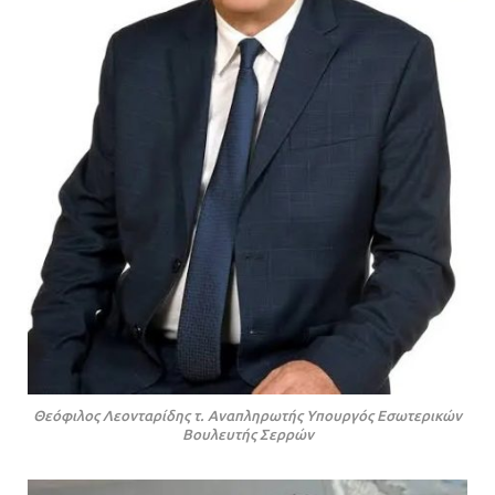
Θεόφιλος Λεονταρίδης τ. Αναπληρωτής Υπουργός Εσωτερικών
Βουλευτής Σερρών