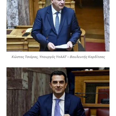
Κώστας Τσιάρας, Υπουργός ΥπΑΑΤ – Βουλευτής Καρδίτσας