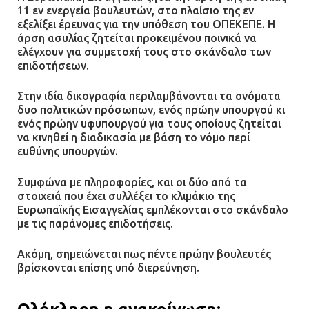
Άργος: Στη φυλακή οι δύο
11 εν ενεργεία βουλευτών, στο πλαίσιο της εν
αστυνομικοί για τους
εξελίξει έρευνας για την υπόθεση του ΟΠΕΚΕΠΕ. Η
πυροβολισμούς κατά του 20χρονου
άρση ασυλίας ζητείται προκειμένου ποινικά να
με αναπηρία
ελέγχουν για συμμετοχή τους στο σκάνδαλο των
επιδοτήσεων.
11.07.2026 | 22:59
Στην ιδία δικογραφία περιλαμβάνονται τα ονόματα
Ένα πουλί «υπεύθυνο» για την
δυο πολιτικών πρόσωπων, ενός πρώην υπουργού κι
πρωινή διακοπή ρεύματος στη
ενός πρώην υφυπουργού για τους οποίους ζητείται
να κινηθεί η διαδικασία με βάση το νόμο περί
Μάνδρα
ευθύνης υπουργών.
09.07.2026 | 11:12
Συμφώνα με πληροφορίες, και οι δύο από τα
στοιχειά που έχει συλλέξει το κλιμάκιο της
Φωτιά σε επιχείρηση στον
Ευρωπαϊκής Εισαγγελίας εμπλέκονται στο σκάνδαλο
Ασπρόπυργο – Ήχησε το 112
με τις παράνομες επιδοτήσεις.
09.07.2026 | 09:19
Ακόμη, σημειώνεται πως πέντε πρώην βουλευτές
βρίσκονται επίσης υπό διερεύνηση.
Δίωξη για απόπειρα
ανθρωποκτονίας στους δύο