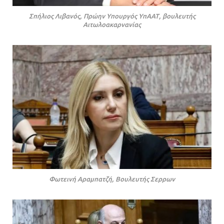
Σπήλιος Λιβανός, Πρώην Υπουργός ΥπΑΑΤ, βουλευτής
Αιτωλοακαρνανίας
Φωτεινή Αραμπατζή, Βουλευτής Σερρων