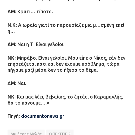
ΔΜ:
Κρατι… τίποτα.
Ν.Κ:
Α ωραία γιατί το παρουσίαζε μια μ…σμένη εκεί
η…
ΔΜ:
Ναι η Τ. Είναι γελοίοι.
ΝΚ:
Μπράβο. Είναι γελοίοι. Μου είπε ο Νίκος, εάν δεν
επηρεάζεται κάτι και δεν έχουμε πρόβλημα, τώρα
πήγαμε μαζί μέσα δεν το ήξερα το θέμα.
Δ
Μ:
Ναι.
ΝΚ
: Και μας λέει, βεβαίως, το ζητάει ο Καραμανλής,
θα το κάνουμε….»
Πηγή:
documentonews.gr
Δημήτρης Μελάς
ΟΠΕΚΕΠΕ 2