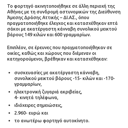
Φωτιά σε επιχείρηση στον
Το φορτηγό ακινητοποιήθηκε σε άλλη περιοχή της
Ασπρόπυργο – Ήχησε το 112
Αθήνας με τη συνδρομή αστυνομικών της Διεύθυνση
Άμεσης Δράσης Αττικής – ΔΙ.ΑΣ., όπου
09.07.2026 | 09:19
πραγματοποιήθηκε έλεγχος και κατασχέθηκαν επτά
σάκοι με ακατέργαστη κάνναβη συνολικού μεικτού
βάρους 149 κιλών και 600 γραμμαρίων.
Δίωξη για απόπειρα
ανθρωποκτονίας στους δύο
Επιπλέον, σε έρευνες που πραγματοποιήθηκαν σε
αστυνομικούς
οικίες, καθώς και χώρους που διέμεναν οι
κατηγορούμενοι, βρέθηκαν και κατασχέθηκαν:
08.07.2026 | 22:30
συσκευασίες με ακατέργαστη κάνναβη,
Ομαδικός βιασμός 19χρονης στο
συνολικού μεικτού βάρους -15- κιλών και -170-
γραμμαρίων,
Α.Τ. Ομονοίας: Ο Εισαγγελέας
πρότεινε την αθώωση των
ηλεκτρονική ζυγαριά ακριβείας,
αστυνομικών
4- κινητά τηλέφωνα,
ιδιόχειρες σημειώσεις,
08.07.2026 | 16:24
2.960- ευρώ και
Ο δήμαρχος Μάνδρας δώρισε όλους
το ανωτέρω φορτηγό αυτοκίνητο.
τους μισθούς του 2025 στο Θριάσιο