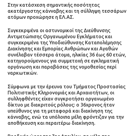
τραυματίας και κυκλοφοριακό χάος
Στην κατάσχεση σημαντικής ποσότητας
ακατέργαστης κάνναβης και τη σύλληψη τεσσάρων
21.07.2026 | 13:12
ατόμων προχώρησε η ΕΛ.ΑΣ.
Βριλήσσια: Αυτοκίνητο έσπασε
Συγκεκριμένα οι αστυνομικοί της Διεύθυνσης
τζαμαρία και μπήκε μέσα σε μαγαζί
Αντιμετώπισης Οργανωμένου Εγκλήματος και
συγκεκριμένα της Υποδιεύθυνσης Καταπολέμησης
13.07.2026 | 21:32
Διακίνησης και Εμπορίας Ανθρώπων και Αγαθών
συνέλαβαν τέσσερα άτομα, ηλικίας 36 έως 60 ετών,
κατηγορούμενους για συμμετοχή σε εγκληματική
οργάνωση και παραβάσεις της νομοθεσίας περί
Η Οινόη αποκτά μια νέα, σύγχρονη
ναρκωτικών.
και ασφαλή παιδική χαρά
13.07.2026 | 21:21
Σύμφωνα με την έρευνα του Τμήματος Προστασίας
Πολιτιστικής Κληρονομιάς και Αρχαιοτήτων, οι
συλληφθέντες είχαν συγκροτήσει οργανωμένο
δίκτυο με διακριτούς ρόλους: ο 36χρονος ήταν
Τηλεφωνικές απάτες με λεία
υπεύθυνος για τη μεταφορά και διακίνηση της
130.000 ευρώ στην Αττική
κάνναβης, ενώ τα υπόλοιπα μέλη φρόντιζαν για την
αποθήκευση και περαιτέρω διακίνηση.
13.07.2026 | 20:44