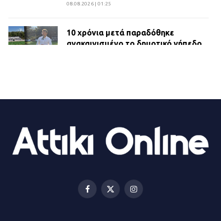
08.08.2026 | 01:25
10 χρόνια μετά παραδόθηκε
ανακαινισμένο το δημοτικό γήπεδο
Βιλίων
27.07.2026 | 20:49
ΔΗΜΟΣ ΜΑΝΔΡΑΣ ΕΙΔΥΛΛΙΑΣ:
Ορίστηκαν οι αντιδήμαρχοι και οι
αρμοδιότητες τους
23.07.2026 | 14:58
Αισχύλεια 2026: Το Φεστιβάλ της
Ελευσίνας επιστρέφει στον
Πολυχώρο ΙΡΙΣ
Facebook
X
Instagram
21.07.2026 | 14:01
(Twitter)