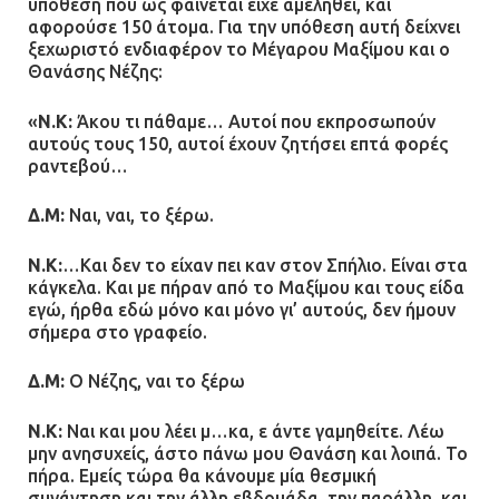
υπόθεση που ως φαίνεται είχε αμεληθεί, και
αφορούσε 150 άτομα. Για την υπόθεση αυτή δείχνει
ξεχωριστό ενδιαφέρον το Μέγαρου Μαξίμου και ο
Θανάσης Νέζης:
«
Ν.Κ:
Άκου τι πάθαμε… Αυτοί που εκπροσωπούν
αυτούς τους 150, αυτοί έχουν ζητήσει επτά φορές
ραντεβού…
Δ.Μ:
Ναι, ναι, το ξέρω.
Ν.Κ:
…Και δεν το είχαν πει καν στον Σπήλιο. Είναι στα
κάγκελα. Και με πήραν από το Μαξίμου και τους είδα
εγώ, ήρθα εδώ μόνο και μόνο γι’ αυτούς, δεν ήμουν
σήμερα στο γραφείο.
Δ.Μ:
Ο Νέζης, ναι το ξέρω
Ν.Κ:
Ναι και μου λέει μ…κα, ε άντε γαμηθείτε. Λέω
μην ανησυχείς, άστο πάνω μου Θανάση και λοιπά. Το
πήρα. Εμείς τώρα θα κάνουμε μία θεσμική
συνάντηση και την άλλη εβδομάδα, την παράλλη, και