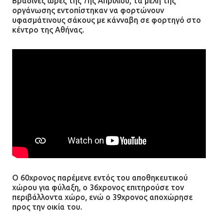
Βραδινές ώρες της 7ης Απριλίου, τα μέλη της
οργάνωσης εντοπίστηκαν να φορτώνουν
υφασμάτινους σάκους με κάνναβη σε φορτηγό στο
Ασπρόπυργος: Πέθανε ένας από
κέντρο της Αθήνας.
τους σοβαρά εγκαυματίες της
μεγάλης έκρηξης στο εργοστάσιο
12.07.2026 | 15:07
Άργος: Στη φυλακή οι δύο
αστυνομικοί για τους
πυροβολισμούς κατά του 20χρονου
με αναπηρία
11.07.2026 | 22:59
Ένα πουλί «υπεύθυνο» για την
πρωινή διακοπή ρεύματος στη
Ο 60χρονος παρέμενε εντός του αποθηκευτικού
Μάνδρα
χώρου για φύλαξη, ο 36χρονος επιτηρούσε τον
09.07.2026 | 11:12
περιβάλλοντα χώρο, ενώ ο 39χρονος αποχώρησε
προς την οικία του.