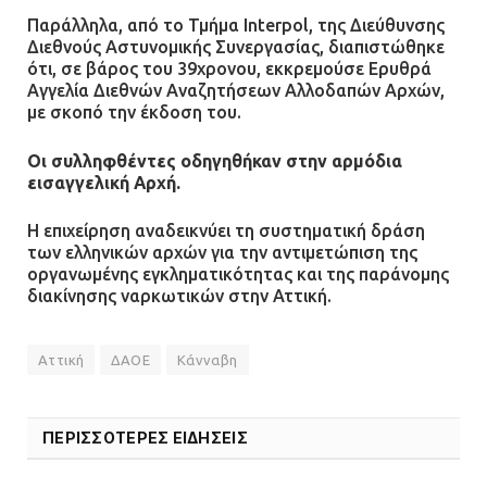
για μηχάνημα καρδιολογικών
Παράλληλα, από το Τμήμα Interpol, της Διεύθυνσης
επεμβάσεων
Διεθνούς Αστυνομικής Συνεργασίας, διαπιστώθηκε
ότι, σε βάρος του 39χρονου, εκκρεμούσε Ερυθρά
08.07.2026 | 15:02
Αγγελία Διεθνών Αναζητήσεων Αλλοδαπών Αρχών,
με σκοπό την έκδοση του.
Οι συλληφθέντες οδηγηθήκαν στην αρμόδια
εισαγγελική Αρχή.
Η επιχείρηση αναδεικνύει τη συστηματική δράση
των ελληνικών αρχών για την αντιμετώπιση της
οργανωμένης εγκληματικότητας και της παράνομης
διακίνησης ναρκωτικών στην Αττική.
Αττική
ΔΑΟΕ
Κάνναβη
ΠΕΡΙΣΣΟΤΕΡΕΣ ΕΙΔΗΣΕΙΣ