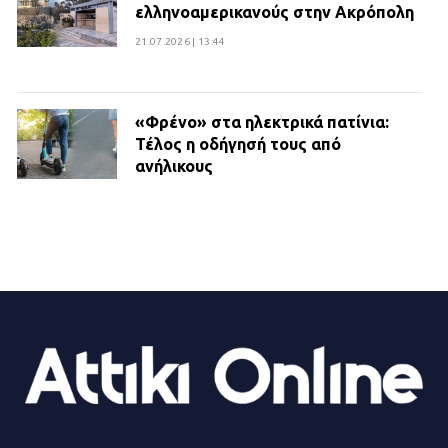
ελληνοαμερικανούς στην Ακρόπολη
21.07.2026 | 13:44
«Φρένο» στα ηλεκτρικά πατίνια:
Τέλος η οδήγησή τους από
ανήλικους
21.07.2026 | 13:35
Τροχαίο στην Πειραιώς: ΙΧ
συγκρούστηκε με φορτηγό – Ένας
τραυματίας και κυκλοφοριακό χάος
21.07.2026 | 13:12
Βριλήσσια: Αυτοκίνητο έσπασε
τζαμαρία και μπήκε μέσα σε μαγαζί
13.07.2026 | 21:32