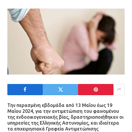
Η Οινόη αποκτά μια νέα, σύγχρονη
και ασφαλή παιδική χαρά
13.07.2026 | 21:21
Τηλεφωνικές απάτες με λεία
130.000 ευρώ στην Αττική
13.07.2026 | 20:44
Ασπρόπυργος: Πέθανε ένας από
τους σοβαρά εγκαυματίες της
μεγάλης έκρηξης στο εργοστάσιο
12.07.2026 | 15:07
Την περασμένη εβδομάδα από 13 Μαΐου έως 19
Μαΐου 2024, για την αντιμετώπιση του φαινομένου
της ενδοοικογενειακής βίας, δραστηριοποιήθηκαν οι
Άργος: Στη φυλακή οι δύο
υπηρεσίες της Ελληνικής Αστυνομίας, και ιδιαίτερα
αστυνομικοί για τους
τα επιχειρησιακά Γραφεία Αντιμετώπισης
πυροβολισμούς κατά του 20χρονου