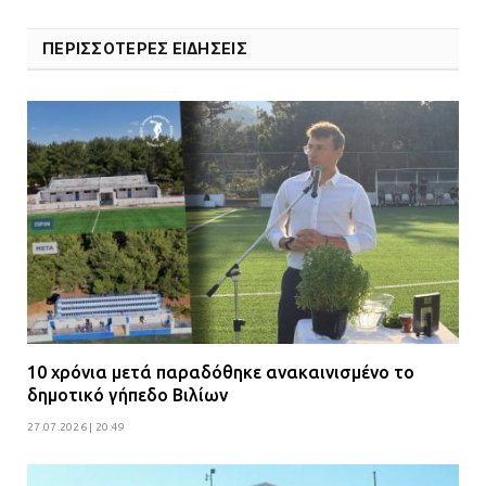
ΠΕΡΙΣΣΟΤΕΡΕΣ ΕΙΔΗΣΕΙΣ
Ομαδικός βιασμός 19χρονης στο
Α.Τ. Ομονοίας: Ο Εισαγγελέας
πρότεινε την αθώωση των
αστυνομικών
08.07.2026 | 16:24
Ο δήμαρχος Μάνδρας δώρισε όλους
τους μισθούς του 2025 στο Θριάσιο
για μηχάνημα καρδιολογικών
επεμβάσεων
08.07.2026 | 15:02
10 χρόνια μετά παραδόθηκε ανακαινισμένο το
ΔΗΜΟΣ ΜΑΝΔΡΑΣ ΕΙΔΥΛΛΙΑΣ: Δύο
δημοτικό γήπεδο Βιλίων
νέα πολυδύναμα οχήματα 4×4
ενισχύουν την Πολιτική Προστασία
27.07.2026 | 20:49
08.07.2026 | 09:40