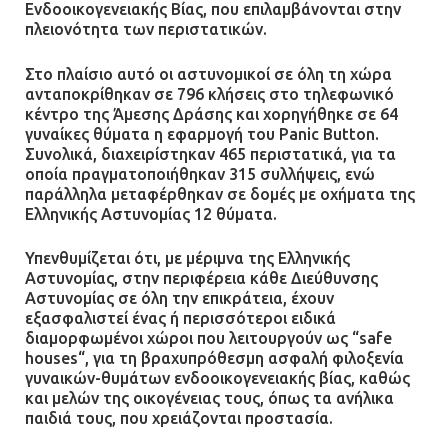
Ενδοοικογενειακής Βίας, που επιλαμβάνονται στην
με αναπηρία
πλειονότητα των περιστατικών.
11.07.2026 | 22:59
Στο πλαίσιο αυτό οι αστυνομικοί σε όλη τη χώρα
ανταποκρίθηκαν σε 796 κλήσεις στο τηλεφωνικό
Ένα πουλί «υπεύθυνο» για την
κέντρο της Άμεσης Δράσης και χορηγήθηκε σε 64
πρωινή διακοπή ρεύματος στη
γυναίκες θύματα η εφαρμογή του Panic Button.
Μάνδρα
Συνολικά, διαχειρίστηκαν 465 περιστατικά, για τα
οποία πραγματοποιήθηκαν 315 συλλήψεις, ενώ
09.07.2026 | 11:12
παράλληλα μεταφέρθηκαν σε δομές με οχήματα της
Ελληνικής Αστυνομίας 12 θύματα.
Φωτιά σε επιχείρηση στον
Υπενθυμίζεται ότι, με μέριμνα της Ελληνικής
Ασπρόπυργο – Ήχησε το 112
Αστυνομίας, στην περιφέρεια κάθε Διεύθυνσης
09.07.2026 | 09:19
Αστυνομίας σε όλη την επικράτεια, έχουν
εξασφαλιστεί ένας ή περισσότεροι ειδικά
διαμορφωμένοι χώροι που λειτουργούν ως “safe
houses“, για τη βραχυπρόθεσμη ασφαλή φιλοξενία
Δίωξη για απόπειρα
γυναικών-θυμάτων ενδοοικογενειακής βίας, καθώς
ανθρωποκτονίας στους δύο
και μελών της οικογένειας τους, όπως τα ανήλικα
αστυνομικούς
παιδιά τους, που χρειάζονται προστασία.
08.07.2026 | 22:30