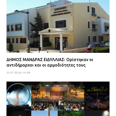
Ομάδα ατόμων επιτέθηκε με
ρόπαλα και μαχαίρια σε δύο
ανήλικους
08.07.2026 | 09:38
Άνω Λιόσια: Έριξαν τα ναρκωτικά
σε σκουπιδοφάγο για να μη τα βρει
η αστυνομία – Λογάριασαν χωρίς
ΔΗΜΟΣ ΜΑΝΔΡΑΣ ΕΙΔΥΛΛΙΑΣ: Ορίστηκαν οι
τον ειδικό σκύλο
αντιδήμαρχοι και οι αρμοδιότητες τους
07.07.2026 | 09:56
23.07.2026 | 14:58
Βούλα: Κραυγή αγωνίας από
κατοίκους για την οδό Άρεως –
«Τρέχουν με 90 χλμ. μέσα στη
γειτονιά»
07.07.2026 | 09:48