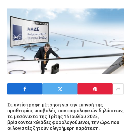
«Φρένο» στα ηλεκτρικά πατίνια:
Τέλος η οδήγησή τους από
ανήλικους
21.07.2026 | 13:35
Τροχαίο στην Πειραιώς: ΙΧ
συγκρούστηκε με φορτηγό – Ένας
τραυματίας και κυκλοφοριακό χάος
21.07.2026 | 13:12
Βριλήσσια: Αυτοκίνητο έσπασε
τζαμαρία και μπήκε μέσα σε μαγαζί
13.07.2026 | 21:32
Σε αντίστροφη μέτρηση για την εκπνοή της
προθεσμίας υποβολής των φορολογικών δηλώσεων,
τα μεσάνυχτα της Τρίτης 15 Ιουλίου 2025,
Η Οινόη αποκτά μια νέα, σύγχρονη
βρίσκονται χιλιάδες φορολογούμενοι, την ώρα που
και ασφαλή παιδική χαρά
οι λογιστές ζητούν ολιγοήμερη παράταση.