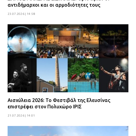
Βούλα: Κραυγή αγωνίας από
αντιδήμαρχοι και οι αρμοδιότητες τους
κατοίκους για την οδό Άρεως –
23.07.2026 | 14:58
«Τρέχουν με 90 χλμ. μέσα στη
γειτονιά»
07.07.2026 | 09:48
Αισχύλεια 2026: Το Φεστιβάλ της Ελευσίνας
επιστρέφει στον Πολυχώρο ΙΡΙΣ
21.07.2026 | 14:01