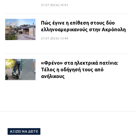
21.07.2026 | 14:01
Πώς έγινε η επίθεση στους δύο
ελληνοαμερικανούς στην Ακρόπολη
21.07.2026 | 13:44
«Φρένο» στα ηλεκτρικά πατίνια:
Τέλος η οδήγησή τους από
ανήλικους
21.07.2026 | 13:35
Τροχαίο στην Πειραιώς: ΙΧ
συγκρούστηκε με φορτηγό – Ένας
τραυματίας και κυκλοφοριακό χάος
21.07.2026 | 13:12
ΑΞΊΖΕΙ ΝΑ ΔΕΊΤΕ