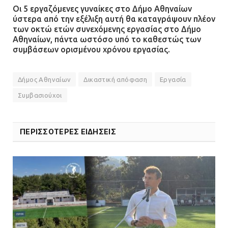
Οι 5 εργαζόμενες γυναίκες στο Δήμο Αθηναίων
ύστερα από την εξέλιξη αυτή θα καταγράψουν πλέον
των οκτώ ετών συνεχόμενης εργασίας στο Δήμο
Δίωξη για απόπειρα
Αθηναίων, πάντα ωστόσο υπό το καθεστώς των
ανθρωποκτονίας στους δύο
συμβάσεων ορισμένου χρόνου εργασίας.
αστυνομικούς
08.07.2026 | 22:30
Δήμος Αθηναίων
Δικαστική απόφαση
Εργασία
Συμβασιούχοι
Ομαδικός βιασμός 19χρονης στο
Α.Τ. Ομονοίας: Ο Εισαγγελέας
πρότεινε την αθώωση των
ΠΕΡΙΣΣΟΤΕΡΕΣ ΕΙΔΗΣΕΙΣ
αστυνομικών
08.07.2026 | 16:24
Ο δήμαρχος Μάνδρας δώρισε όλους
τους μισθούς του 2025 στο Θριάσιο
για μηχάνημα καρδιολογικών
επεμβάσεων
08.07.2026 | 15:02