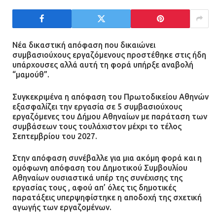
μεγάλης έκρηξης στο εργοστάσιο
12.07.2026 | 15:07
Νέα δικαστική απόφαση που δικαιώνει
Άργος: Στη φυλακή οι δύο
συμβασιούχους εργαζόμενους προστέθηκε στις ήδη
αστυνομικοί για τους
υπάρχουσες αλλά αυτή τη φορά υπήρξε αναβολή
πυροβολισμούς κατά του 20χρονου
“μαμούθ”.
με αναπηρία
Συγκεκριμένα η απόφαση του Πρωτοδικείου Αθηνών
11.07.2026 | 22:59
εξασφαλίζει την εργασία σε 5 συμβασιούχους
εργαζόμενες του Δήμου Αθηναίων με παράταση των
Ένα πουλί «υπεύθυνο» για την
συμβάσεων τους τουλάχιστον μέχρι το τέλος
πρωινή διακοπή ρεύματος στη
Σεπτεμβρίου του 2027.
Μάνδρα
Στην απόφαση συνέβαλλε για μια ακόμη φορά και η
09.07.2026 | 11:12
ομόφωνη απόφαση του Δημοτικού Συμβουλίου
Αθηναίων ουσιαστικά υπέρ της συνέχισης της
εργασίας τους , αφού απ’ όλες τις δημοτικές
Φωτιά σε επιχείρηση στον
παρατάξεις υπερψηφίστηκε η αποδοχή της σχετική
Ασπρόπυργο – Ήχησε το 112
αγωγής των εργαζομένων.
09.07.2026 | 09:19