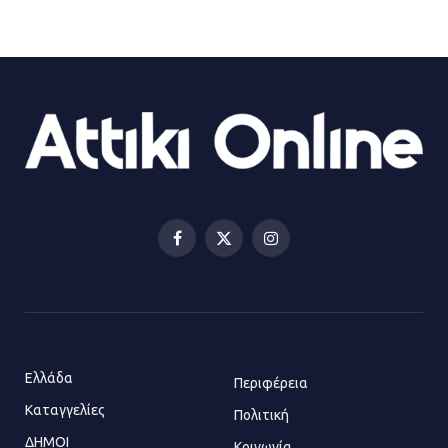
Τροχαίο στην Πειραιώς: ΙΧ
συγκρούστηκε με φορτηγό – Ένας
τραυματίας και κυκλοφοριακό χάος
21.07.2026 | 13:12
Βριλήσσια: Αυτοκίνητο έσπασε
τζαμαρία και μπήκε μέσα σε μαγαζί
13.07.2026 | 21:32
Facebook
X
Instagram
(Twitter)
Η Οινόη αποκτά μια νέα, σύγχρονη
και ασφαλή παιδική χαρά
13.07.2026 | 21:21
Ελλάδα
Περιφέρεια
Καταγγελίες
Τηλεφωνικές απάτες με λεία
Πολιτική
130.000 ευρώ στην Αττική
ΔΗΜΟΙ
Κοινωνία