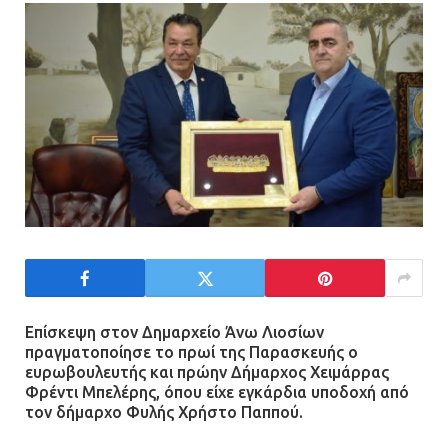
Πώς έγινε η επίθεση στους δύο
ελληνοαμερικανούς στην Ακρόπολη
21.07.2026 | 13:44
«Φρένο» στα ηλεκτρικά πατίνια:
Τέλος η οδήγησή τους από
ανήλικους
21.07.2026 | 13:35
Τροχαίο στην Πειραιώς: ΙΧ
συγκρούστηκε με φορτηγό – Ένας
τραυματίας και κυκλοφοριακό χάος
Επίσκεψη στον Δημαρχείο Άνω Λιοσίων
πραγματοποίησε το πρωί της Παρασκευής ο
21.07.2026 | 13:12
ευρωβουλευτής και πρώην Δήμαρχος Χειμάρρας
Φρέντι Μπελέρης, όπου είχε εγκάρδια υποδοχή από
τον δήμαρχο Φυλής Χρήστο Παππού.
Βριλήσσια: Αυτοκίνητο έσπασε
τζαμαρία και μπήκε μέσα σε μαγαζί