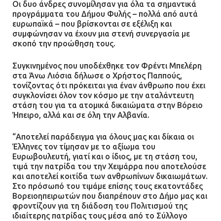
Οι δυο άνδρες συνομίλησαν για όλα τα σημαντικά
13.07.2026 | 21:32
προγράμματα του Δήμου Φυλής – πολλά από αυτά
ευρωπαϊκά – που βρίσκονται σε εξέλιξη και
συμφώνησαν να έχουν μια στενή συνεργασία με
σκοπό την προώθηση τους.
Η Οινόη αποκτά μια νέα, σύγχρονη
και ασφαλή παιδική χαρά
Συγκινημένος που υποδέχθηκε τον Φρέντι Μπελέρη
13.07.2026 | 21:21
στα Άνω Λιόσια δήλωσε ο Χρήστος Παππούς,
τονίζοντας ότι πρόκειται για έναν άνθρωπο που έχει
συγκλονίσει όλον τον κόσμο με την αταλάντευτη
στάση του για τα ατομικά δικαιώματα στην Βόρειο
Τηλεφωνικές απάτες με λεία
Ήπειρο, αλλά και σε όλη την Αλβανία.
130.000 ευρώ στην Αττική
“Αποτελεί παράδειγμα για όλους μας και δίκαια οι
13.07.2026 | 20:44
Έλληνες τον τίμησαν με το αξίωμα του
Ευρωβουλευτή, γιατί και ο ίδιος, με τη στάση του,
τιμά την πατρίδα του την Χειμάρρα που αποτελούσε
και αποτελεί κοιτίδα των ανθρωπίνων δικαιωμάτων.
Ασπρόπυργος: Πέθανε ένας από
Στο πρόσωπό του τιμάμε επίσης τους εκατοντάδες
τους σοβαρά εγκαυματίες της
Βορειοηπειρωτών που διαπρέπουν στο Δήμο μας και
μεγάλης έκρηξης στο εργοστάσιο
φροντίζουν για τη διάδοση του Πολιτισμού της
ιδιαίτερης πατρίδας τους μέσα από το Σύλλογο
12.07.2026 | 15:07