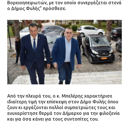
Βορειοηπειρωτών, με τον οποίο συνεργάζεται στενά
ο Δήμος Φυλής” πρόσθεσε.
Άργος: Στη φυλακή οι δύο
αστυνομικοί για τους
πυροβολισμούς κατά του 20χρονου
με αναπηρία
11.07.2026 | 22:59
Ένα πουλί «υπεύθυνο» για την
πρωινή διακοπή ρεύματος στη
Μάνδρα
09.07.2026 | 11:12
Φωτιά σε επιχείρηση στον
Από την πλευρά του, ο κ. Μπελέρης χαρακτήρισε
Ασπρόπυργο – Ήχησε το 112
ιδιαίτερη τιμή την επίσκεψη στον Δήμο Φυλής όπου
ζουν κι εργάζονται πολλοί συμπατριώτες τους και
09.07.2026 | 09:19
ευυχαρίστησε θερμά τον Δήμαρχο για την φιλοξενία
και για όσα κάνει για τους συντοπίτες του.