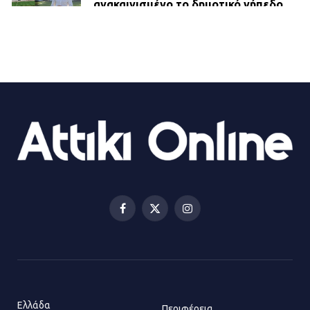
ανακαινισμένο το δημοτικό γήπεδο
Βιλίων
27.07.2026 | 20:49
ΔΗΜΟΣ ΜΑΝΔΡΑΣ ΕΙΔΥΛΛΙΑΣ:
Ορίστηκαν οι αντιδήμαρχοι και οι
αρμοδιότητες τους
23.07.2026 | 14:58
Αισχύλεια 2026: Το Φεστιβάλ της
Ελευσίνας επιστρέφει στον
Πολυχώρο ΙΡΙΣ
Facebook
X
Instagram
21.07.2026 | 14:01
(Twitter)
Πώς έγινε η επίθεση στους δύο
ελληνοαμερικανούς στην Ακρόπολη
21.07.2026 | 13:44
Ελλάδα
Περιφέρεια