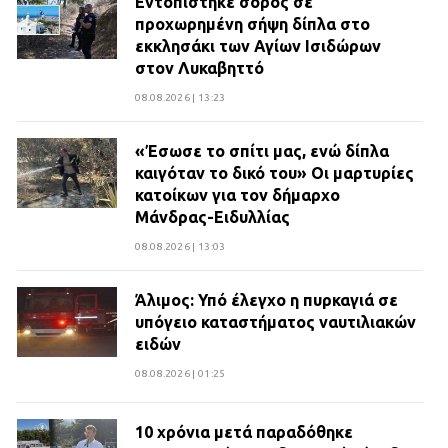
Εντοπίστηκε σορός σε
προχωρημένη σήψη δίπλα στο
εκκλησάκι των Αγίων Ισιδώρων
στον Λυκαβηττό
08.08.2026 | 13:23
«Έσωσε το σπίτι μας, ενώ δίπλα
καιγόταν το δικό του» Οι μαρτυρίες
κατοίκων για τον δήμαρχο
Μάνδρας-Ειδυλλίας
08.08.2026 | 13:03
Άλιμος: Υπό έλεγχο η πυρκαγιά σε
υπόγειο καταστήματος ναυτιλιακών
ειδών
08.08.2026 | 01:25
10 χρόνια μετά παραδόθηκε