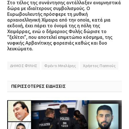
Στο τέλος της συνάντησης αντάλλαξαν αναμνηστικά
Δίωξη για απόπειρα
δώρα με ιδιαίτερους συμβολισμούς. Ο
ανθρωποκτονίας στους δύο
Ευρωβουλευτής πρόσφερε τη μυθική
αστυνομικούς
αρχαιοελληνική Χίμαιρα από την οποία, κατά μια
08.07.2026 | 22:30
εκδοχή, έχει πάρει το όνομά της η πόλη της
Χειμάρρας, ενώ ο δήμαρχος Φυλής δώρισε το
“ξελίτσι”, που αποτελεί επιμετώπιο κόσμημα, της
Ομαδικός βιασμός 19χρονης στο
νυφικής Αρβανίτικης φορεσιάς καθώς και δυο
Α.Τ. Ομονοίας: Ο Εισαγγελέας
λευκώματα.
πρότεινε την αθώωση των
αστυνομικών
ΔΗΜΟΣ ΦΥΛΗΣ
Φρέντι Μπελέρης
Χρήστος Παππούς
08.07.2026 | 16:24
Ο δήμαρχος Μάνδρας δώρισε όλους
ΠΕΡΙΣΣΟΤΕΡΕΣ ΕΙΔΗΣΕΙΣ
τους μισθούς του 2025 στο Θριάσιο
για μηχάνημα καρδιολογικών
επεμβάσεων
08.07.2026 | 15:02