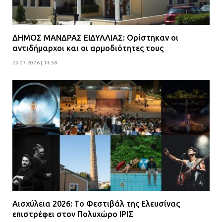
κατοίκους για την οδό Άρεως –
«Τρέχουν με 90 χλμ. μέσα στη
γειτονιά»
ΔΗΜΟΣ ΜΑΝΔΡΑΣ ΕΙΔΥΛΛΙΑΣ: Ορίστηκαν οι
07.07.2026 | 09:48
αντιδήμαρχοι και οι αρμοδιότητες τους
23.07.2026 | 14:58
Αισχύλεια 2026: Το Φεστιβάλ της Ελευσίνας
επιστρέφει στον Πολυχώρο ΙΡΙΣ