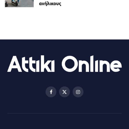
ανήλικους
21.07.2026 | 13:35
Τροχαίο στην Πειραιώς: ΙΧ
συγκρούστηκε με φορτηγό – Ένας
τραυματίας και κυκλοφοριακό χάος
21.07.2026 | 13:12
Βριλήσσια: Αυτοκίνητο έσπασε
τζαμαρία και μπήκε μέσα σε μαγαζί
13.07.2026 | 21:32
Facebook
X
Instagram
(Twitter)
Η Οινόη αποκτά μια νέα, σύγχρονη
και ασφαλή παιδική χαρά
13.07.2026 | 21:21