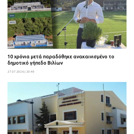
ΔΗΜΟΣ ΜΑΝΔΡΑΣ ΕΙΔΥΛΛΙΑΣ: Δύο
νέα πολυδύναμα οχήματα 4×4
ενισχύουν την Πολιτική Προστασία
08.07.2026 | 09:40
Ομάδα ατόμων επιτέθηκε με
ρόπαλα και μαχαίρια σε δύο
10 χρόνια μετά παραδόθηκε ανακαινισμένο το
ανήλικους
δημοτικό γήπεδο Βιλίων
08.07.2026 | 09:38
27.07.2026 | 20:49
Άνω Λιόσια: Έριξαν τα ναρκωτικά
σε σκουπιδοφάγο για να μη τα βρει
η αστυνομία – Λογάριασαν χωρίς
τον ειδικό σκύλο
07.07.2026 | 09:56
Βούλα: Κραυγή αγωνίας από