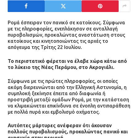
12.07.2026 | 15:07
Ρομά έσπειραν τον πανικό σε κατοίκους. Σύμφωνα
Άργος: Στη φυλακή οι δύο
με τις πληροφορίες, ενεπλάκησαν σε ανταλλαγή
αστυνομικοί για τους
πυροβολισμών, προκαλώντας αναστάτωση στους
πυροβολισμούς κατά του 20χρονου
κατοίκους και κινητοποιώντας τις αρχές το
με αναπηρία
απόγευμα της Τρίτης 22 Ιουλίου.
11.07.2026 | 22:59
Το περιστατικό φέρεται να έλαβε χώρα κάτω από
το λύκειο της Νέας Περάμου, στο Ακρογιάλι.
Ένα πουλί «υπεύθυνο» για την
πρωινή διακοπή ρεύματος στη
Σύμφωνα με τις πρώτες πληροφορίες, οι οποίες
Μάνδρα
ακόμη διερευνώνται από την Ελληνική Αστυνομία, η
συμπλοκή ξεκίνησε έπειτα από διαφωνία ή
09.07.2026 | 11:12
προστριβή μεταξύ ομάδων Ρομά, με την κατάσταση
να κλιμακώνεται επικίνδυνα σε ένοπλη αντιπαράθεση
με πολλά πυρά και εμβολισμό οχήματος.
Φωτιά σε επιχείρηση στον
Ασπρόπυργο – Ήχησε το 112
Αυτόπτες μάρτυρες ανέφεραν ότι άκουσαν
09.07.2026 | 09:19
πολλούς πυροβολισμούς, προκαλώντας πανικό και
ανησυχία στην περιοχή.