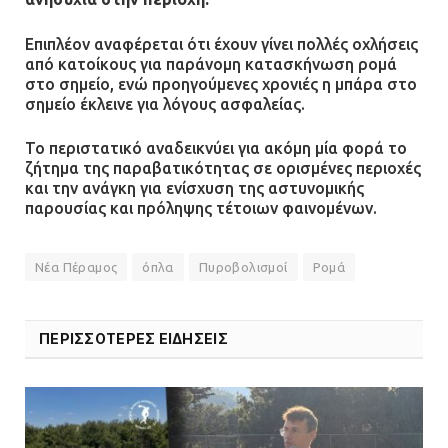
Επιπλέον αναφέρεται ότι έχουν γίνει πολλές οχλήσεις
Δίωξη για απόπειρα
από κατοίκους για παράνομη κατασκήνωση ρομά
ανθρωποκτονίας στους δύο
στο σημείο, ενώ προηγούμενες χρονιές η μπάρα στο
αστυνομικούς
σημείο έκλεινε για λόγους ασφαλείας.
08.07.2026 | 22:30
Το περιστατικό αναδεικνύει για ακόμη μία φορά το
ζήτημα της παραβατικότητας σε ορισμένες περιοχές
Ομαδικός βιασμός 19χρονης στο
και την ανάγκη για ενίσχυση της αστυνομικής
Α.Τ. Ομονοίας: Ο Εισαγγελέας
παρουσίας και πρόληψης τέτοιων φαινομένων.
πρότεινε την αθώωση των
αστυνομικών
Νέα Πέραμος
όπλα
Πυροβολισμοί
Ρομά
08.07.2026 | 16:24
Ο δήμαρχος Μάνδρας δώρισε όλους
ΠΕΡΙΣΣΟΤΕΡΕΣ ΕΙΔΗΣΕΙΣ
τους μισθούς του 2025 στο Θριάσιο
για μηχάνημα καρδιολογικών
επεμβάσεων
08.07.2026 | 15:02