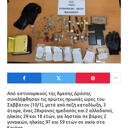
Τηλεφωνικές απάτες με λεία
130.000 ευρώ στην Αττική
13.07.2026 | 20:44
Ασπρόπυργος: Πέθανε ένας από
τους σοβαρά εγκαυματίες της
μεγάλης έκρηξης στο εργοστάσιο
12.07.2026 | 15:07
Από αστυνομικούς της Άμεσης Δράσης
Άργος: Στη φυλακή οι δύο
συνελήφθησαν τις πρώτες πρωινές ώρες του
αστυνομικοί για τους
Σαββάτου (10/1), μετά από πεζή καταδίωξη, 3
πυροβολισμούς κατά του 20χρονου
άτομα, ένας 28χρονος ημεδαπός και 2 αλλοδαποί,
με αναπηρία
ηλικίας 29 και 18 ετών, για ληστεία σε βάρος 2
γυναικών, ηλικίας 97 και 59 ετών σε οικία στα
11.07.2026 | 22:59
Καμίνια.