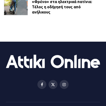
«Φρένο» στα ηλεκτρικά πατίνια:
Τέλος η οδήγησή τους από
ανήλικους
21.07.2026 | 13:35
Τροχαίο στην Πειραιώς: ΙΧ
συγκρούστηκε με φορτηγό – Ένας
τραυματίας και κυκλοφοριακό χάος
21.07.2026 | 13:12
Βριλήσσια: Αυτοκίνητο έσπασε
τζαμαρία και μπήκε μέσα σε μαγαζί
13.07.2026 | 21:32
Facebook
X
Instagram
(Twitter)
Η Οινόη αποκτά μια νέα, σύγχρονη
και ασφαλή παιδική χαρά