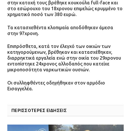
στην κατοχή τους βρέθηκε κουκούλα full-face και
Α.Τ. Ομονοίας: Ο Εισαγγελέας
στο εσώρουχο του 18χρονου επιμελώς κρυμμένο το
πρότεινε την αθώωση των
χρηματικό ποσό των 380 ευρώ.
αστυνομικών
08.07.2026 | 16:24
Τα κατασχεθέντα κλοπιμαία αποδόθηκαν άμεσα
στην 97χρονη.
Ο δήμαρχος Μάνδρας δώρισε όλους
Επιπρόσθετα, κατά τον έλεγχό των οικιών των
τους μισθούς του 2025 στο Θριάσιο
κατηγορούμενων, βρέθηκαν και κατασχέθηκαν,
για μηχάνημα καρδιολογικών
διαρρηκτικά εργαλεία ενώ στην οικία του 29χρονου
επεμβάσεων
εντοπίστηκε 24χρονος αλλοδαπός που κατείχε
08.07.2026 | 15:02
μικροποσότητα ναρκωτικών ουσιών.
Οι συλληφθέντες οδηγήθηκαν στον αρμόδιο
ΔΗΜΟΣ ΜΑΝΔΡΑΣ ΕΙΔΥΛΛΙΑΣ: Δύο
Εισαγγελέα.
νέα πολυδύναμα οχήματα 4×4
ενισχύουν την Πολιτική Προστασία
08.07.2026 | 09:40
ΠΕΡΙΣΣΟΤΕΡΕΣ ΕΙΔΗΣΕΙΣ
Ομάδα ατόμων επιτέθηκε με
ρόπαλα και μαχαίρια σε δύο