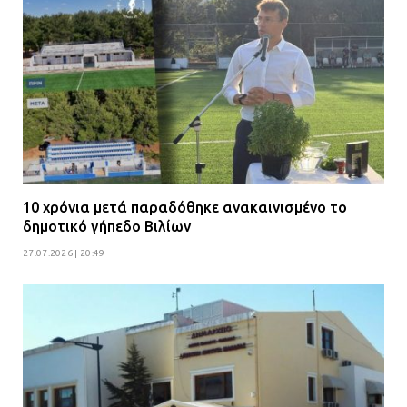
ανήλικους
08.07.2026 | 09:38
Άνω Λιόσια: Έριξαν τα ναρκωτικά
σε σκουπιδοφάγο για να μη τα βρει
η αστυνομία – Λογάριασαν χωρίς
τον ειδικό σκύλο
07.07.2026 | 09:56
10 χρόνια μετά παραδόθηκε ανακαινισμένο το
δημοτικό γήπεδο Βιλίων
Βούλα: Κραυγή αγωνίας από
κατοίκους για την οδό Άρεως –
27.07.2026 | 20:49
«Τρέχουν με 90 χλμ. μέσα στη
γειτονιά»
07.07.2026 | 09:48