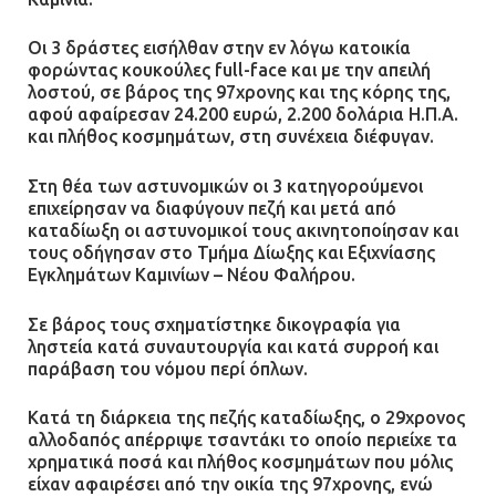
Ένα πουλί «υπεύθυνο» για την
Οι 3 δράστες εισήλθαν στην εν λόγω κατοικία
πρωινή διακοπή ρεύματος στη
φορώντας κουκούλες full-face και με την απειλή
λοστού, σε βάρος της 97χρονης και της κόρης της,
Μάνδρα
αφού αφαίρεσαν 24.200 ευρώ, 2.200 δολάρια Η.Π.Α.
09.07.2026 | 11:12
και πλήθος κοσμημάτων, στη συνέχεια διέφυγαν.
Στη θέα των αστυνομικών οι 3 κατηγορούμενοι
Φωτιά σε επιχείρηση στον
επιχείρησαν να διαφύγουν πεζή και μετά από
Ασπρόπυργο – Ήχησε το 112
καταδίωξη οι αστυνομικοί τους ακινητοποίησαν και
09.07.2026 | 09:19
τους οδήγησαν στο Τμήμα Δίωξης και Εξιχνίασης
Εγκλημάτων Καμινίων – Νέου Φαλήρου.
Σε βάρος τους σχηματίστηκε δικογραφία για
Δίωξη για απόπειρα
ληστεία κατά συναυτουργία και κατά συρροή και
ανθρωποκτονίας στους δύο
παράβαση του νόμου περί όπλων.
αστυνομικούς
Κατά τη διάρκεια της πεζής καταδίωξης, ο 29χρονος
08.07.2026 | 22:30
αλλοδαπός απέρριψε τσαντάκι το οποίο περιείχε τα
χρηματικά ποσά και πλήθος κοσμημάτων που μόλις
Ομαδικός βιασμός 19χρονης στο
είχαν αφαιρέσει από την οικία της 97χρονης, ενώ