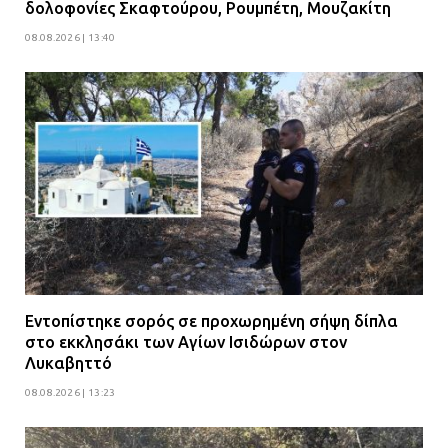
δολοφονίες Σκαφτούρου, Ρουμπέτη, Μουζακίτη
08.07.2026 | 16:24
08.08.2026 | 13:40
Ο δήμαρχος Μάνδρας δώρισε όλους
τους μισθούς του 2025 στο Θριάσιο
για μηχάνημα καρδιολογικών
επεμβάσεων
08.07.2026 | 15:02
Εντοπίστηκε σορός σε προχωρημένη σήψη δίπλα
στο εκκλησάκι των Αγίων Ισιδώρων στον
Λυκαβηττό
08.08.2026 | 13:23