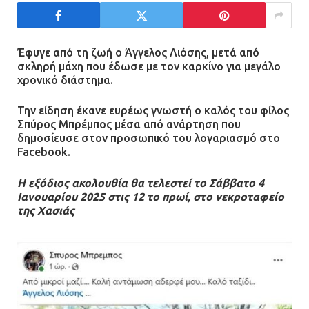
21.07.2026 | 13:35
Τροχαίο στην Πειραιώς: ΙΧ
Έφυγε από τη ζωή ο Άγγελος Λιόσης, μετά από
συγκρούστηκε με φορτηγό – Ένας
σκληρή μάχη που έδωσε με τον καρκίνο για μεγάλο
τραυματίας και κυκλοφοριακό χάος
χρονικό διάστημα.
21.07.2026 | 13:12
Την είδηση έκανε ευρέως γνωστή ο καλός του φίλος
Σπύρος Μπρέμπος μέσα από ανάρτηση που
Βριλήσσια: Αυτοκίνητο έσπασε
δημοσίευσε στον προσωπικό του λογαριασμό στο
τζαμαρία και μπήκε μέσα σε μαγαζί
Facebook.
13.07.2026 | 21:32
Η εξόδιος ακολουθία θα τελεστεί το Σάββατο 4
Ιανουαρίου 2025 στις 12 το πρωί, στο νεκροταφείο
της Χασιάς
Η Οινόη αποκτά μια νέα, σύγχρονη
και ασφαλή παιδική χαρά
13.07.2026 | 21:21