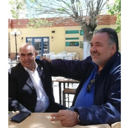
Τηλεφωνικές απάτες με λεία
130.000 ευρώ στην Αττική
13.07.2026 | 20:44
Ασπρόπυργος: Πέθανε ένας από
τους σοβαρά εγκαυματίες της
μεγάλης έκρηξης στο εργοστάσιο
12.07.2026 | 15:07
Άργος: Στη φυλακή οι δύο
αστυνομικοί για τους
πυροβολισμούς κατά του 20χρονου
με αναπηρία
11.07.2026 | 22:59
Ένα πουλί «υπεύθυνο» για την
πρωινή διακοπή ρεύματος στη