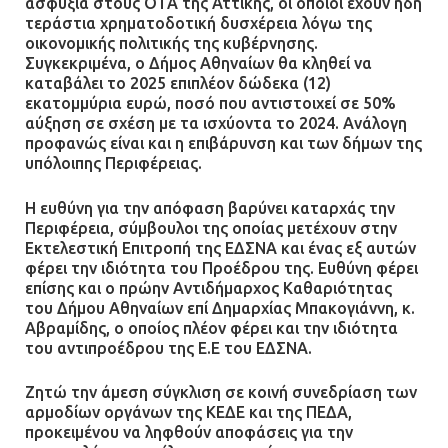
ασφυξία στους ΟΤΑ της Αττικής, οι οποίοι έχουν ήδη
τεράστια χρηματοδοτική δυσχέρεια λόγω της
οικονομικής πολιτικής της κυβέρνησης.
Συγκεκριμένα, ο Δήμος Αθηναίων θα κληθεί να
καταβάλει το 2025 επιπλέον δώδεκα (12)
εκατομμύρια ευρώ, ποσό που αντιστοιχεί σε 50%
αύξηση σε σχέση με τα ισχύοντα το 2024. Ανάλογη
προφανώς είναι και η επιβάρυνση και των δήμων της
υπόλοιπης Περιφέρειας.
Η ευθύνη για την απόφαση βαρύνει καταρχάς την
Περιφέρεια, σύμβουλοι της οποίας μετέχουν στην
Εκτελεστική Επιτροπή της ΕΔΣΝΑ και ένας εξ αυτών
φέρει την ιδιότητα του Προέδρου της. Ευθύνη φέρει
επίσης και ο πρώην Αντιδήμαρχος Καθαριότητας
του Δήμου Αθηναίων επί Δημαρχίας Μπακογιάννη, κ.
Αβραμίδης, ο οποίος πλέον φέρει και την ιδιότητα
του αντιπροέδρου της Ε.Ε του ΕΔΣΝΑ.
Ζητώ την άμεση σύγκλιση σε κοινή συνεδρίαση των
αρμοδίων οργάνων της ΚΕΔΕ και της ΠΕΔΑ,
προκειμένου να ληφθούν αποφάσεις για την