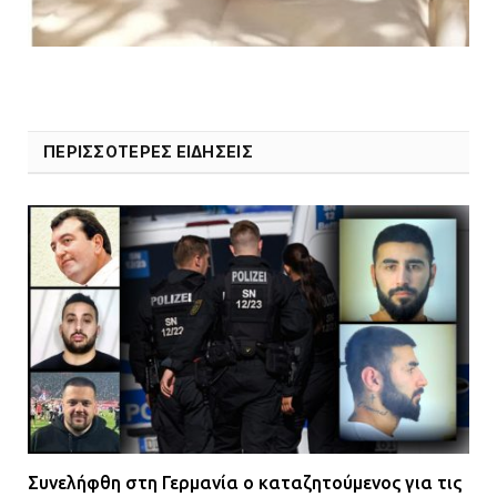
Μάνδρα
09.07.2026 | 11:12
Φωτιά σε επιχείρηση στον
Ασπρόπυργο – Ήχησε το 112
ΠΕΡΙΣΣΟΤΕΡΕΣ ΕΙΔΗΣΕΙΣ
09.07.2026 | 09:19
Δίωξη για απόπειρα
ανθρωποκτονίας στους δύο
αστυνομικούς
08.07.2026 | 22:30
Ομαδικός βιασμός 19χρονης στο
Α.Τ. Ομονοίας: Ο Εισαγγελέας
πρότεινε την αθώωση των
αστυνομικών
Συνελήφθη στη Γερμανία ο καταζητούμενος για τις