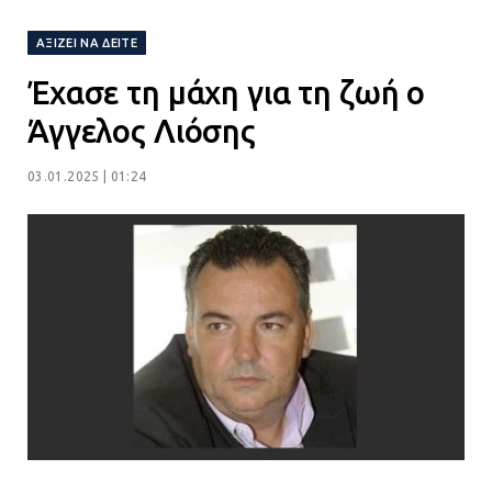
Ορίστηκαν οι αντιδήμαρχοι και οι
αρμοδιότητες τους
ΑΞΊΖΕΙ ΝΑ ΔΕΊΤΕ
23.07.2026 | 14:58
Έχασε τη μάχη για τη ζωή ο
Αισχύλεια 2026: Το Φεστιβάλ της
Άγγελος Λιόσης
Ελευσίνας επιστρέφει στον
Πολυχώρο ΙΡΙΣ
03.01.2025 | 01:24
21.07.2026 | 14:01
Πώς έγινε η επίθεση στους δύο
ελληνοαμερικανούς στην Ακρόπολη
21.07.2026 | 13:44
«Φρένο» στα ηλεκτρικά πατίνια:
Τέλος η οδήγησή τους από
ανήλικους