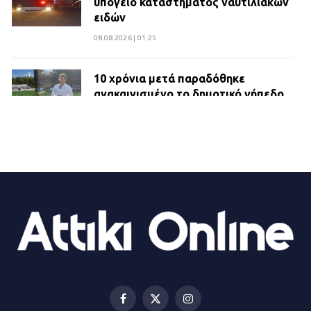
υπόγειο καταστήματος ναυτιλιακών
ειδών
08.08.2026 | 01:25
10 χρόνια μετά παραδόθηκε
ανακαινισμένο το δημοτικό γήπεδο
Βιλίων
27.07.2026 | 20:49
ΔΗΜΟΣ ΜΑΝΔΡΑΣ ΕΙΔΥΛΛΙΑΣ:
Ορίστηκαν οι αντιδήμαρχοι και οι
αρμοδιότητες τους
23.07.2026 | 14:58
Αισχύλεια 2026: Το Φεστιβάλ της
Ελευσίνας επιστρέφει στον
Πολυχώρο ΙΡΙΣ
Facebook
X
Instagram