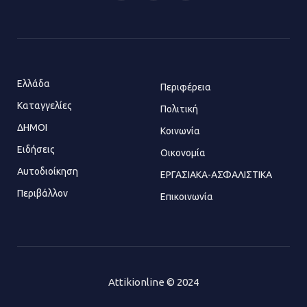
21.07.2026 | 14:01
(Twitter)
Πώς έγινε η επίθεση στους δύο
ελληνοαμερικανούς στην Ακρόπολη
21.07.2026 | 13:44
Ελλάδα
Περιφέρεια
Καταγγελίες
Πολιτική
ΔΗΜΟΙ
Κοινωνία
«Φρένο» στα ηλεκτρικά πατίνια:
Τέλος η οδήγησή τους από
Ειδήσεις
Οικονομία
ανήλικους
Αυτοδιοίκηση
ΕΡΓΑΣΙΑΚΑ-ΑΣΦΑΛΙΣΤΙΚΑ
21.07.2026 | 13:35
Περιβάλλον
Επικοινωνία
Τροχαίο στην Πειραιώς: ΙΧ
συγκρούστηκε με φορτηγό – Ένας
τραυματίας και κυκλοφοριακό χάος
21.07.2026 | 13:12
Attikionline © 2024