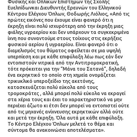
Φυσικής και Οπλικών Επιστημών της Σχολής
Ευελπίδωνκαι Διευθυντής Ερευνών του Ελληνικού
Κέντρου Ελέγχου Όπλων, Θοδωρής Λιόλιος, «Από τις
πρώτες εικόνες που έχουμε είναι φανερό ότι η
έκρηξη είναι πολύ ισχυρότερη από την έκρηξη μιας
φιάλης υγραερίου και δεν υπάρχουν τα συγκεκριμένα
ίχνη που συναντούμε στους τοίχους στις εκρήξεις
φυσικού αερίου ή υγραερίου. Είναι φανερό ότι ο
διαμελισμός του θύματος οφείλεται σε μια υψηλή
υπερπίεση και με κάθε επιφύλαξη λέω πως εάν δεν
εντοπιστούν νιτρικά από την Αντιτρομοκρατική,
τότε πρόκειται για την “Μάνα του Σατανά”, δηλαδή
ένα εκρηκτικό το οποίο στη χημεία ονομάζεται
τρικυκλικό υπεροξείδιο της ακετόνης,
κατασκευάζεται πολύ εύκολα από τους
τρομοκράτες , αλλά μπορεί πολύ εύκολα να εκραγεί
στα χέρια τους και έχει το χαρακτηριστικό να μην
περιέχει άζωτο κι έτσι δεν μπορεί να εντοπιστεί ούτε
από τις μηχανές ανίχνευσης εκρηκτικών αλλά ούτε
και μετά την έκρηξη. Όλα αυτά με κάθε επιφύλαξη.
Το Κέντρο Ελέγχου Όπλων μελετά το θέμα και
σύντομα θα ανακοινώσει αποτελέσματα».