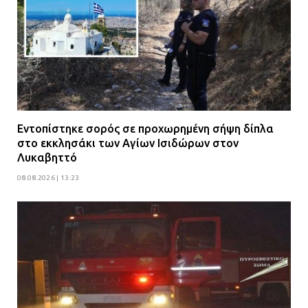
Φωτιά σε επιχείρηση στον
Ασπρόπυργο – Ήχησε το 112
09.07.2026 | 09:19
Δίωξη για απόπειρα
Εντοπίστηκε σορός σε προχωρημένη σήψη δίπλα
ανθρωποκτονίας στους δύο
στο εκκλησάκι των Αγίων Ισιδώρων στον
αστυνομικούς
Λυκαβηττό
08.07.2026 | 22:30
08.08.2026 | 13:23
Ομαδικός βιασμός 19χρονης στο
Α.Τ. Ομονοίας: Ο Εισαγγελέας
πρότεινε την αθώωση των
αστυνομικών
08.07.2026 | 16:24