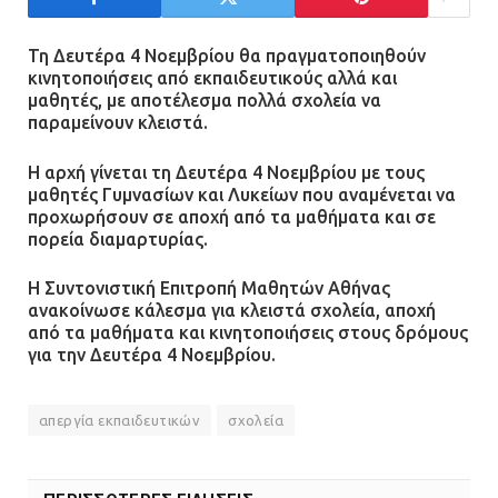
συγκρούστηκε με φορτηγό – Ένας
τραυματίας και κυκλοφοριακό χάος
Τη Δευτέρα 4 Νοεμβρίου θα πραγματοποιηθούν
κινητοποιήσεις από εκπαιδευτικούς αλλά και
21.07.2026 | 13:12
μαθητές, με αποτέλεσμα πολλά σχολεία να
παραμείνουν κλειστά.
Βριλήσσια: Αυτοκίνητο έσπασε
τζαμαρία και μπήκε μέσα σε μαγαζί
Η αρχή γίνεται τη Δευτέρα 4 Νοεμβρίου με τους
μαθητές Γυμνασίων και Λυκείων που αναμένεται να
13.07.2026 | 21:32
προχωρήσουν σε αποχή από τα μαθήματα και σε
πορεία διαμαρτυρίας.
Η Συντονιστική Επιτροπή Μαθητών Αθήνας
Η Οινόη αποκτά μια νέα, σύγχρονη
ανακοίνωσε κάλεσμα για κλειστά σχολεία, αποχή
και ασφαλή παιδική χαρά
από τα μαθήματα και κινητοποιήσεις στους δρόμους
13.07.2026 | 21:21
για την Δευτέρα 4 Νοεμβρίου.
απεργία εκπαιδευτικών
σχολεία
Τηλεφωνικές απάτες με λεία
130.000 ευρώ στην Αττική
13.07.2026 | 20:44