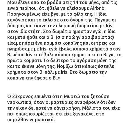
Μου έλεγε από το βράδυ στις 14 του μήνα, από τις
εννιά περίπου, ότι ήθελε να κλείσουμε Airbnb.
Προηγουμένως είχε βγει με το φίλο της. Η ίδια
κανόνισε και το έκλεισε στο όνομά της. Πήγαμε οι
δύο μας και έκανε την πληρωμή δωματίου με Ιris
στον ιδιοκτήτη. Στο δωμάτιο ήμασταν εγώ, η ίδια
και μετά ήρθε και ο Β. (σ.σ πρώην αρσιβαρίστας)
είχαμε πάρει ένα κομμάτι κοκαΐνης και οι τρεις και
πληρώσαμε με Ιris, εγώ έβαλα κάποια χρήματα στον
Β. μέσω Iris και έβαλε κάποια χρήματα και ο Β. για το
πρώτο κομμάτι. Το δεύτερο το αγόρασε μόνη της
και το έκανε μόνη της. Νομίζω ότι κάπως έστειλε
χρήματα στον Β. πάλι με Ιris. Στο δωμάτιο την
κοκαΐνη την έφερε ο Β..»
Ο 23χρονος επιμένει ότι η Μυρτώ του ζητούσε
ναρκωτικά, όταν οι μαρτυρίες αναφέρουν ότι δεν
την είχαν δει ποτέ να κάνει χρήση. Μάλιστα του είχε
πει, όπως ισχυρίζεται, ότι είχε ξανακάνει στο
παρελθόν ναρκωτικά.