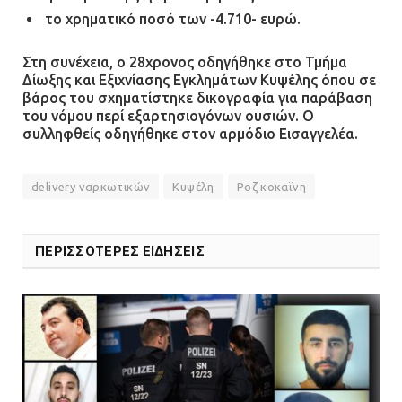
Ασπρόπυργος: Πέθανε ένας από
το χρηματικό ποσό των -4.710- ευρώ.
τους σοβαρά εγκαυματίες της
μεγάλης έκρηξης στο εργοστάσιο
Στη συνέχεια, ο 28χρονος οδηγήθηκε στο Τμήμα
Δίωξης και Εξιχνίασης Εγκλημάτων Κυψέλης όπου σε
12.07.2026 | 15:07
βάρος του σχηματίστηκε δικογραφία για παράβαση
του νόμου περί εξαρτησιογόνων ουσιών. Ο
Άργος: Στη φυλακή οι δύο
συλληφθείς οδηγήθηκε στον αρμόδιο Εισαγγελέα.
αστυνομικοί για τους
πυροβολισμούς κατά του 20χρονου
delivery ναρκωτικών
Κυψέλη
Ροζ κοκαϊνη
με αναπηρία
11.07.2026 | 22:59
ΠΕΡΙΣΣΟΤΕΡΕΣ ΕΙΔΗΣΕΙΣ
Ένα πουλί «υπεύθυνο» για την
πρωινή διακοπή ρεύματος στη
Μάνδρα
09.07.2026 | 11:12
Φωτιά σε επιχείρηση στον