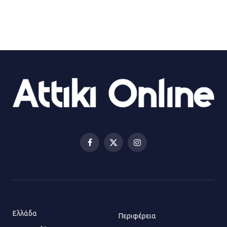
Βιλίων
27.07.2026 | 20:49
ΔΗΜΟΣ ΜΑΝΔΡΑΣ ΕΙΔΥΛΛΙΑΣ:
Ορίστηκαν οι αντιδήμαρχοι και οι
αρμοδιότητες τους
23.07.2026 | 14:58
Αισχύλεια 2026: Το Φεστιβάλ της
Ελευσίνας επιστρέφει στον
Πολυχώρο ΙΡΙΣ
Facebook
X
Instagram
21.07.2026 | 14:01
(Twitter)
Πώς έγινε η επίθεση στους δύο
ελληνοαμερικανούς στην Ακρόπολη
21.07.2026 | 13:44
Ελλάδα
Περιφέρεια