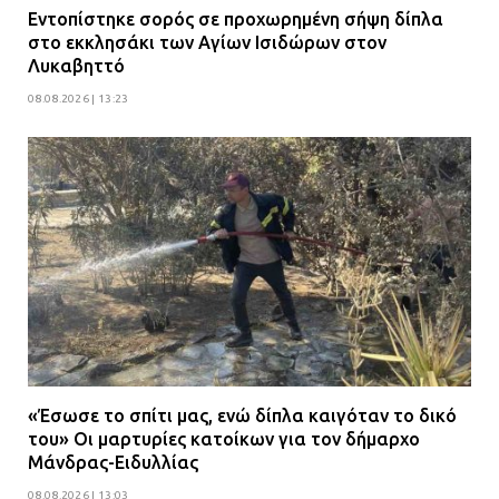
επεμβάσεων
Εντοπίστηκε σορός σε προχωρημένη σήψη δίπλα
στο εκκλησάκι των Αγίων Ισιδώρων στον
08.07.2026 | 15:02
Λυκαβηττό
08.08.2026 | 13:23
«Έσωσε το σπίτι μας, ενώ δίπλα καιγόταν το δικό
του» Οι μαρτυρίες κατοίκων για τον δήμαρχο
Μάνδρας-Ειδυλλίας
08.08.2026 | 13:03