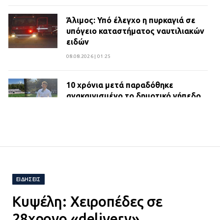
Άλιμος: Υπό έλεγχο η πυρκαγιά σε
υπόγειο καταστήματος ναυτιλιακών
ειδών
08.08.2026 | 01:25
10 χρόνια μετά παραδόθηκε
ανακαινισμένο το δημοτικό γήπεδο
Βιλίων
27.07.2026 | 20:49
ΔΗΜΟΣ ΜΑΝΔΡΑΣ ΕΙΔΥΛΛΙΑΣ:
Ορίστηκαν οι αντιδήμαρχοι και οι
αρμοδιότητες τους
ΕΙΔΉΣΕΙΣ
23.07.2026 | 14:58
Κυψέλη: Χειροπέδες σε
Αισχύλεια 2026: Το Φεστιβάλ της
28χρονο «delivery»