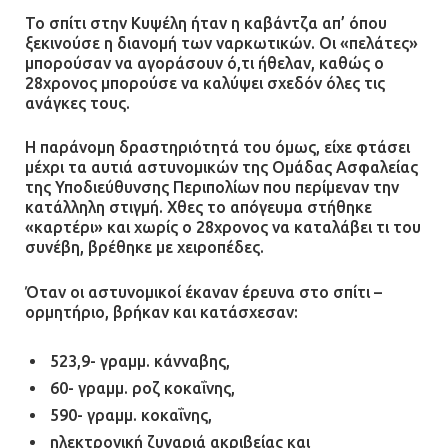
21.07.2026 | 13:12
Το σπίτι στην Κυψέλη ήταν η καβάντζα απ’ όπου
ξεκινούσε η διανομή των ναρκωτικών. Οι «πελάτες»
μπορούσαν να αγοράσουν ό,τι ήθελαν, καθώς ο
Βριλήσσια: Αυτοκίνητο έσπασε
28χρονος μπορούσε να καλύψει σχεδόν όλες τις
τζαμαρία και μπήκε μέσα σε μαγαζί
ανάγκες τους.
13.07.2026 | 21:32
Η παράνομη δραστηριότητά του όμως, είχε φτάσει
μέχρι τα αυτιά αστυνομικών της Ομάδας Ασφαλείας
της Υποδιεύθυνσης Περιπολίων που περίμεναν την
Η Οινόη αποκτά μια νέα, σύγχρονη
κατάλληλη στιγμή. Χθες το απόγευμα στήθηκε
και ασφαλή παιδική χαρά
«καρτέρι» και χωρίς ο 28χρονος να καταλάβει τι του
συνέβη, βρέθηκε με χειροπέδες.
13.07.2026 | 21:21
Όταν οι αστυνομικοί έκαναν έρευνα στο σπίτι –
ορμητήριο, βρήκαν και κατάσχεσαν:
Τηλεφωνικές απάτες με λεία
130.000 ευρώ στην Αττική
523,9- γραμμ. κάνναβης,
13.07.2026 | 20:44
60- γραμμ. ροζ κοκαΐνης,
590- γραμμ. κοκαΐνης,
ηλεκτρονική ζυγαριά ακριβείας και