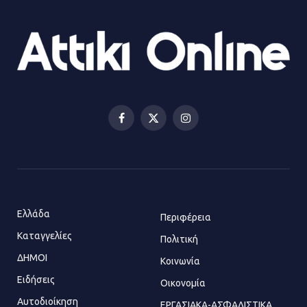
Ορίστηκαν οι αντιδήμαρχοι και οι
αρμοδιότητες τους
23.07.2026 | 14:58
Αισχύλεια 2026: Το Φεστιβάλ της
Ελευσίνας επιστρέφει στον
Πολυχώρο ΙΡΙΣ
Facebook
X
Instagram
21.07.2026 | 14:01
(Twitter)
Πώς έγινε η επίθεση στους δύο
ελληνοαμερικανούς στην Ακρόπολη
21.07.2026 | 13:44
Ελλάδα
Περιφέρεια
Καταγγελίες
Πολιτική
ΔΗΜΟΙ
Κοινωνία
«Φρένο» στα ηλεκτρικά πατίνια:
Τέλος η οδήγησή τους από
Ειδήσεις
Οικονομία
ανήλικους
Αυτοδιοίκηση
ΕΡΓΑΣΙΑΚΑ-ΑΣΦΑΛΙΣΤΙΚΑ