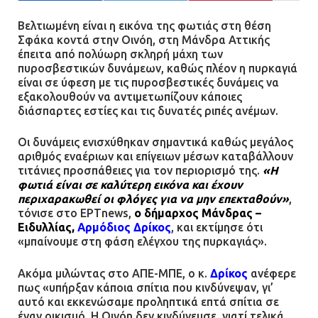
21.07.2026 | 13:12
Βελτιωμένη είναι η εικόνα της φωτιάς στη θέση
Σφάκα κοντά στην Οινόη, στη Μάνδρα Αττικής
έπειτα από πολύωρη σκληρή μάχη των
Βριλήσσια: Αυτοκίνητο έσπασε
πυροσβεστικών δυνάμεων, καθώς πλέον η πυρκαγιά
τζαμαρία και μπήκε μέσα σε μαγαζί
είναι σε ύφεση με τις πυροσβεστικές δυνάμεις να
εξακολουθούν να αντιμετωπίζουν κάποιες
13.07.2026 | 21:32
διάσπαρτες εστίες και τις δυνατές ριπές ανέμων.
Οι δυνάμεις ενισχύθηκαν σημαντικά καθώς μεγάλος
Η Οινόη αποκτά μια νέα, σύγχρονη
αριθμός εναέριων και επίγειων μέσων καταβάλλουν
και ασφαλή παιδική χαρά
τιτάνιες προσπάθειες για τον περιορισμό της.
«Η
φωτιά είναι σε καλύτερη εικόνα και έχουν
13.07.2026 | 21:21
περιχαρακωθεί οι φλόγες για να μην επεκταθούν»
,
τόνισε στο ΕΡΤnews,
ο δήμαρχος Μάνδρας –
Ειδυλλίας,
Αρμόδιος Δρίκος
, και εκτίμησε ότι
«μπαίνουμε στη φάση ελέγχου της πυρκαγιάς».
Τηλεφωνικές απάτες με λεία
130.000 ευρώ στην Αττική
Ακόμα μιλώντας στο ΑΠΕ-ΜΠΕ, ο κ.
Δρίκος
ανέφερε
13.07.2026 | 20:44
πως «υπήρξαν κάποια σπίτια που κινδύνεψαν, γι’
αυτό και εκκενώσαμε προληπτικά επτά σπίτια σε
έναν οικισμό. Η Οινόη δεν κινδύνευσε, γιατί τελικά