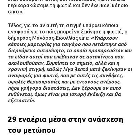
περιχαρακώσαμε τη φωτιά και δεν έχει καεί κάποιο
Ασπρόπυργος: Πέθανε ένας από
σπίτι».
τους σοβαρά εγκαυματίες της
μεγάλης έκρηξης στο εργοστάσιο
Τέλος, για το αν αυτή τη στιγμή υπάρχει κάποια
αναφορά για το πώς μπορεί να ξεκίνησε η φωτιά, ο
12.07.2026 | 15:07
δήμαρχος Μάνδρας-Ειδυλλίας είπε:
«Υπάρχουν
κάποιες μαρτυρίες για τσιγάρο που πετάχτηκε από
διερχόμενο αυτοκίνητο, το οποίο προπορευόταν και
Άργος: Στη φυλακή οι δύο
το είδαν αυτοί που επέβαιναν σε αυτοκίνητα που
αστυνομικοί για τους
ακολουθούσαν. Συμπίπτει το σημείο, αλλά και η
πυροβολισμούς κατά του 20χρονου
χρονική στιγμή, καθώς λίγα λεπτά μετά ξεκίνησαν οι
με αναπηρία
αναφορές για φωτιά, που με αυτές τις συνθήκες,
11.07.2026 | 22:59
υψηλές θερμοκρασίες και με έντονους ανέμους,
πήρε γρήγορα διαστάσεις. Δεν ξέρουμε αν αυτό
ευθύνεται, όμως είναι μια ισχυρή ένδειξη και θα
Ένα πουλί «υπεύθυνο» για την
εξεταστεί»
.
πρωινή διακοπή ρεύματος στη
Μάνδρα
29 εναέρια μέσα στην ανάσχεση
09.07.2026 | 11:12
του μετώπου
Φωτιά σε επιχείρηση στον