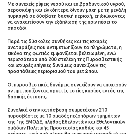
Με συνεχείς ρίψεις νερού και επιβραδυντικού υγρού,
Ασπρόπυργο – Ήχησε το 112
αεροσκάφη και ελικόπτερα δίνουν μάχη με τη μεγάλη
09.07.2026 | 09:19
πυρκαγιά σε δύσβατη δασική περιοχή, επιδιώκοντας
να αναχαιτίσουν την εξάπλωσή της πριν πέσει το
σκοτάδι.
Δίωξη για απόπειρα
Παρά τις δύσκολες συνθήκες και τις ισχυρές
ανθρωποκτονίας στους δύο
αναταράξεις που αντιμετωπίζουν τα πληρώματα, η
αστυνομικούς
εικόνα της φωτιάς εμφανίζεται βελτιωμένη, ενώ
περισσότερα από 200 στελέχη της Πυροσβεστικής
08.07.2026 | 22:30
και ισχυρές επίγειες δυνάμεις συνεχίζουν τις
προσπάθειες περιορισμού του μετώπου.
Ομαδικός βιασμός 19χρονης στο
Α.Τ. Ομονοίας: Ο Εισαγγελέας
Οι πυροσβεστικές δυνάμεις συνεχίζουν να επιχειρούν
πρότεινε την αθώωση των
αντιμετωπίζοντας αρκετές εστίες κυρίως εντός της
δασικής έκτασης.
αστυνομικών
08.07.2026 | 16:24
Συνολικά στην κατάσβεση συμμετέχουν 210
πυροσβέστες με 10 ομαδές πεζοπόρων τμημάτων
της 1ης ΕΜΟΔΕ, πλήθος Εθελοντών και Εθελοντικών
Ο δήμαρχος Μάνδρας δώρισε όλους
ομάδων Πολιτικής Προστασίας καθώς και 45
τους μισθούς του 2025 στο Θριάσιο
οχήματα, ενώ από αέρος θα επιχειρούν περιοδικά και