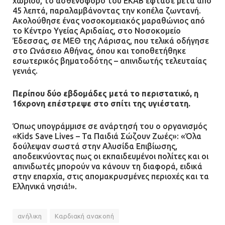
χωριού, το ασθενοφόρο του ΕΚΑΒ έφτασε μετά από
45 λεπτά, παραλαμβάνοντας την κοπέλα ζωντανή.
Ακολούθησε ένας νοσοκομειακός μαραθώνιος από
το Κέντρο Υγείας Αριδαίας, στο Νοσοκομείο
Έδεσσας, σε ΜΕΘ της Λάρισας, που τελικά οδήγησε
στο Ωνάσειο Αθήνας, όπου και τοποθετήθηκε
εσωτερικός βηματοδότης – απινιδωτής τελευταίας
γενιάς.
Περίπου δύο εβδομάδες μετά το περιστατικό, η
16χρονη επέστρεψε στο σπίτι της υγιέστατη.
Όπως υπογράμμισε σε ανάρτησή του ο οργανισμός
«Kids Save Lives – Τα Παιδιά Σώζουν Ζωές»: «Όλα
δούλεψαν σωστά στην Αλυσίδα Επιβίωσης,
αποδεικνύοντας πως οι εκπαιδευμένοι πολίτες και οι
απινιδωτές μπορούν να κάνουν τη διαφορά, ειδικά
στην επαρχία, στις απομακρυσμένες περιοχές και τα
Ελληνικά νησιά!».
ανήλικη
Καρδιακή ανακοπή