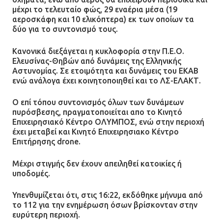
για μηχάνημα καρδιολογικών
μέχρι το τελευταίο φώς, 29 εναέρια μέσα (19
επεμβάσεων
αεροσκάφη και 10 ελικόπτερα) εκ των οποίων τα
08.07.2026 | 15:02
δύο για το συντονισμό τους.
Κανονικά διεξάγεται η κυκλοφορία στην Π.Ε.Ο.
Ελευσίνας-Θηβών από δυνάμεις της Ελληνικής
Αστυνομίας. Σε ετοιμότητα και δυνάμεις του ΕΚΑΒ
ενώ ανάλογα έχει κοινητοποιηθεί και το ΛΣ-ΕΛΑΚΤ.
Ο επί τόπου συντονισμός όλων των δυνάμεων
πυρόσβεσης, πραγματοποιείται απο το Κινητό
Επιχειρησιακό Κέντρο ΟΛΥΜΠΟΣ, ενώ στην περιοχή
έχει μεταβεί και Κινητό Επιχειρησιακο Κέντρο
Επιτήρησης drone.
Μέχρι στιγμής δεν έχουν απειληθεί κατοικίες ή
υποδομές.
Υπενθυμίζεται ότι, στις 16:22, εκδόθηκε μήνυμα από
το 112 για την ενημέρωση όσων βρίσκονταν στην
ευρύτερη περιοχή.