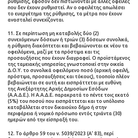
ρύθμισης, εφόσον δεν πιστώνονται με άλλες οφειλές
που δεν έχουν ρυθμιστεί. Αν ο οφειλέτης απωλέσει
το ευεργέτημα της ρύθμισης, τα μέτρα που έχουν
ανασταλεί συνεχίζονται.
11. Σε περίπτωση μη καταβολής δύο (2)
συνεχόμενων δόσεων ή τριών (3) δόσεων συνολικά,
η ρύθμιση διακόπτεται και βεβαιώνονται εκ νέου τα
οφειλόμενα, μαζί με τα πρόστιμα και τις
προσαυξήσεις που έχουν διαγραφεί. Ο προϊστάμενος
της ταμειακής υπηρεσίας γνωστοποιεί στην οικεία
Δ.Ο.Υ. το συνολικά οφειλόμενο ποσό (αρχική οφειλή,
πρόστιμα, προσαυξήσεις και τόκους), τοοποίο πλέον
βεβαιώνεται σε αυτή και εισπράττεται με ευθύνη
της Ανεξάρτητης Αρχής Δημοσίων Εσόδων
(Α.Α.Δ.Ε.). Η Α.Α.Δ.Ε. παρακρατά το πέντε τοις εκατό
(5%) του ποσού που εισπράττεται και το υπόλοιπο
καταβάλλεται στον δικαιούχο δήμο ή στην
περιφέρεια ή νομικό πρόσωπο εντός τριάντα (30)
ημερών από την είσπραξή του.
12. Το άρθρο 59 του ν. 5039/2023 (Α’ 83), περί