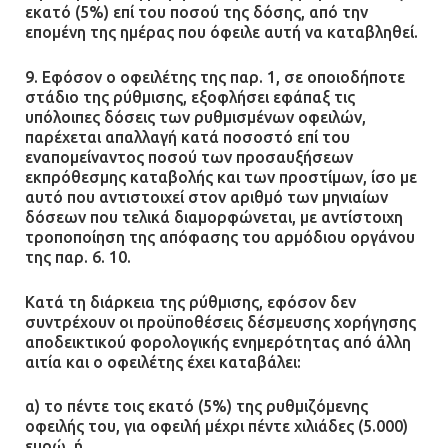
εκατό (5%) επί του ποσού της δόσης, από την
επομένη της ημέρας που όφειλε αυτή να καταβληθεί.
9. Εφόσον ο οφειλέτης της παρ. 1, σε οποιοδήποτε
στάδιο της ρύθμισης, εξοφλήσει εφάπαξ τις
υπόλοιπες δόσεις των ρυθμισμένων οφειλών,
παρέχεται απαλλαγή κατά ποσοστό επί του
εναπομείναντος ποσού των προσαυξήσεων
εκπρόθεσμης καταβολής και των προστίμων, ίσο με
αυτό που αντιστοιχεί στον αριθμό των μηνιαίων
δόσεων που τελικά διαμορφώνεται, με αντίστοιχη
τροποποίηση της απόφασης του αρμόδιου οργάνου
της παρ. 6. 10.
Κατά τη διάρκεια της ρύθμισης, εφόσον δεν
συντρέχουν οι προϋποθέσεις δέσμευσης χορήγησης
αποδεικτικού φορολογικής ενημερότητας από άλλη
αιτία και ο οφειλέτης έχει καταβάλει:
α) το πέντε τοις εκατό (5%) της ρυθμιζόμενης
οφειλής του, για οφειλή μέχρι πέντε χιλιάδες (5.000)
ευρώ, ή