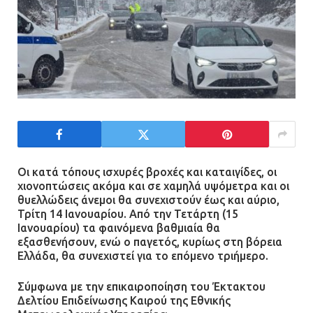
Τηλεφωνικές απάτες με λεία
130.000 ευρώ στην Αττική
13.07.2026 | 20:44
Ασπρόπυργος: Πέθανε ένας από
τους σοβαρά εγκαυματίες της
μεγάλης έκρηξης στο εργοστάσιο
Οι κατά τόπους ισχυρές βροχές και καταιγίδες, οι
χιονοπτώσεις ακόμα και σε χαμηλά υψόμετρα και οι
12.07.2026 | 15:07
θυελλώδεις άνεμοι θα συνεχιστούν έως και αύριο,
Τρίτη 14 Ιανουαρίου. Από την Τετάρτη (15
Ιανουαρίου) τα φαινόμενα βαθμιαία θα
Άργος: Στη φυλακή οι δύο
εξασθενήσουν, ενώ ο παγετός, κυρίως στη βόρεια
αστυνομικοί για τους
Ελλάδα, θα συνεχιστεί για το επόμενο τριήμερο.
πυροβολισμούς κατά του 20χρονου
με αναπηρία
Σύμφωνα με την επικαιροποίηση του Έκτακτου
11.07.2026 | 22:59
Δελτίου Επιδείνωσης Καιρού της Εθνικής