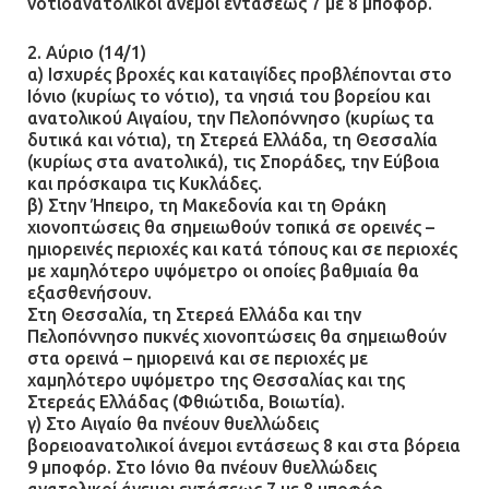
νοτιοανατολικοί άνεμοι εντάσεως 7 με 8 μποφόρ.
πρότεινε την αθώωση των
αστυνομικών
2. Αύριο (14/1)
α) Ισχυρές βροχές και καταιγίδες προβλέπονται στο
08.07.2026 | 16:24
Ιόνιο (κυρίως το νότιο), τα νησιά του βορείου και
ανατολικού Αιγαίου, την Πελοπόννησο (κυρίως τα
Ο δήμαρχος Μάνδρας δώρισε όλους
δυτικά και νότια), τη Στερεά Ελλάδα, τη Θεσσαλία
τους μισθούς του 2025 στο Θριάσιο
(κυρίως στα ανατολικά), τις Σποράδες, την Εύβοια
και πρόσκαιρα τις Κυκλάδες.
για μηχάνημα καρδιολογικών
β) Στην Ήπειρο, τη Μακεδονία και τη Θράκη
επεμβάσεων
χιονοπτώσεις θα σημειωθούν τοπικά σε ορεινές –
08.07.2026 | 15:02
ημιορεινές περιοχές και κατά τόπους και σε περιοχές
με χαμηλότερο υψόμετρο οι οποίες βαθμιαία θα
εξασθενήσουν.
ΔΗΜΟΣ ΜΑΝΔΡΑΣ ΕΙΔΥΛΛΙΑΣ: Δύο
Στη Θεσσαλία, τη Στερεά Ελλάδα και την
νέα πολυδύναμα οχήματα 4×4
Πελοπόννησο πυκνές χιονοπτώσεις θα σημειωθούν
ενισχύουν την Πολιτική Προστασία
στα ορεινά – ημιορεινά και σε περιοχές με
χαμηλότερο υψόμετρο της Θεσσαλίας και της
08.07.2026 | 09:40
Στερεάς Ελλάδας (Φθιώτιδα, Βοιωτία).
γ) Στο Αιγαίο θα πνέουν θυελλώδεις
Ομάδα ατόμων επιτέθηκε με
βορειοανατολικοί άνεμοι εντάσεως 8 και στα βόρεια
9 μποφόρ. Στο Ιόνιο θα πνέουν θυελλώδεις
ρόπαλα και μαχαίρια σε δύο
ανατολικοί άνεμοι εντάσεως 7 με 8 μποφόρ.