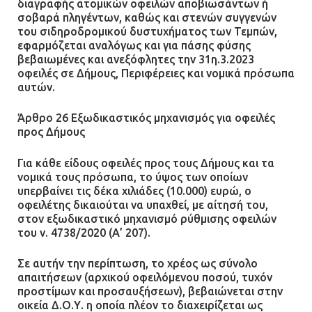
διαγραφής ατομικών οφειλών αποβιωσάντων ή
σοβαρά πληγέντων, καθώς και στενών συγγενών
του σιδηροδρομικού δυστυχήματος των Τεμπών,
εφαρμόζεται αναλόγως και για πάσης φύσης
βεβαιωμένες και ανεξόφλητες την 31η.3.2023
οφειλές σε Δήμους, Περιφέρειες και νομικά πρόσωπα
αυτών.
Άρθρο 26 Εξωδικαστικός μηχανισμός για οφειλές
προς Δήμους
Για κάθε είδους οφειλές προς τους Δήμους και τα
νομικά τους πρόσωπα, το ύψος των οποίων
υπερβαίνει τις δέκα χιλιάδες (10.000) ευρώ, ο
οφειλέτης δικαιούται να υπαχθεί, με αίτησή του,
στον εξωδικαστικό μηχανισμό ρύθμισης οφειλών
του ν. 4738/2020 (Α’ 207).
Σε αυτήν την περίπτωση, το χρέος ως σύνολο
απαιτήσεων (αρχικού οφειλόμενου ποσού, τυχόν
προστίμων και προσαυξήσεων), βεβαιώνεται στην
οικεία Δ.Ο.Υ. η οποία πλέον το διαχειρίζεται ως