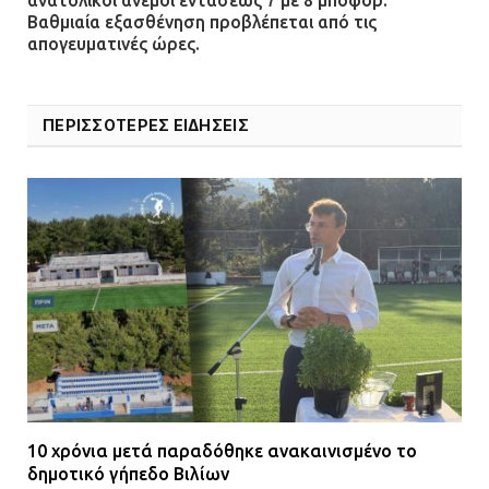
ανήλικους
Βαθμιαία εξασθένηση προβλέπεται από τις
08.07.2026 | 09:38
απογευματινές ώρες.
Άνω Λιόσια: Έριξαν τα ναρκωτικά
σε σκουπιδοφάγο για να μη τα βρει
ΠΕΡΙΣΣΟΤΕΡΕΣ ΕΙΔΗΣΕΙΣ
η αστυνομία – Λογάριασαν χωρίς
τον ειδικό σκύλο
07.07.2026 | 09:56
Βούλα: Κραυγή αγωνίας από
κατοίκους για την οδό Άρεως –
«Τρέχουν με 90 χλμ. μέσα στη
γειτονιά»
07.07.2026 | 09:48
10 χρόνια μετά παραδόθηκε ανακαινισμένο το
δημοτικό γήπεδο Βιλίων