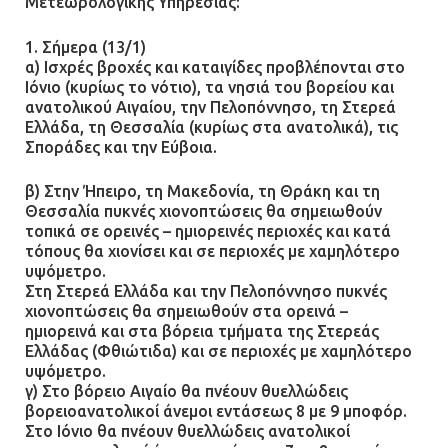
Μετεωρολογικής Υπηρεσίας:
Ένα πουλί «υπεύθυνο» για την
1. Σήμερα (13/1)
πρωινή διακοπή ρεύματος στη
α) Ισχρές βροχές και καταιγίδες προβλέπονται στο
Μάνδρα
Ιόνιο (κυρίως το νότιο), τα νησιά του βορείου και
09.07.2026 | 11:12
ανατολικού Αιγαίου, την Πελοπόννησο, τη Στερεά
Ελλάδα, τη Θεσσαλία (κυρίως στα ανατολικά), τις
Σποράδες και την Εύβοια.
Φωτιά σε επιχείρηση στον
Ασπρόπυργο – Ήχησε το 112
β) Στην Ήπειρο, τη Μακεδονία, τη Θράκη και τη
Θεσσαλία πυκνές χιονοπτώσεις θα σημειωθούν
09.07.2026 | 09:19
τοπικά σε ορεινές – ημιορεινές περιοχές και κατά
τόπους θα χιονίσει και σε περιοχές με χαμηλότερο
υψόμετρο.
Στη Στερεά Ελλάδα και την Πελοπόννησο πυκνές
Δίωξη για απόπειρα
χιονοπτώσεις θα σημειωθούν στα ορεινά –
ανθρωποκτονίας στους δύο
ημιορεινά και στα βόρεια τμήματα της Στερεάς
αστυνομικούς
Ελλάδας (Φθιώτιδα) και σε περιοχές με χαμηλότερο
08.07.2026 | 22:30
υψόμετρο.
γ) Στο βόρειο Αιγαίο θα πνέουν θυελλώδεις
βορειοανατολικοί άνεμοι εντάσεως 8 με 9 μποφόρ.
Ομαδικός βιασμός 19χρονης στο
Στο Ιόνιο θα πνέουν θυελλώδεις ανατολικοί
Α.Τ. Ομονοίας: Ο Εισαγγελέας