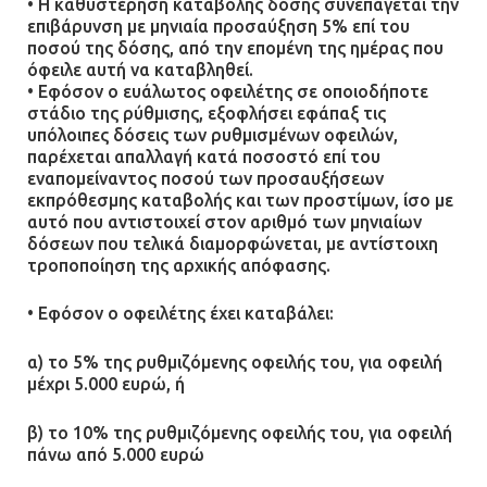
• Η καθυστέρηση καταβολής δόσης συνεπάγεται την
επιβάρυνση με μηνιαία προσαύξηση 5% επί του
ποσού της δόσης, από την επομένη της ημέρας που
όφειλε αυτή να καταβληθεί.
• Εφόσον ο ευάλωτος οφειλέτης σε οποιοδήποτε
στάδιο της ρύθμισης, εξοφλήσει εφάπαξ τις
υπόλοιπες δόσεις των ρυθμισμένων οφειλών,
παρέχεται απαλλαγή κατά ποσοστό επί του
εναπομείναντος ποσού των προσαυξήσεων
εκπρόθεσμης καταβολής και των προστίμων, ίσο με
αυτό που αντιστοιχεί στον αριθμό των μηνιαίων
δόσεων που τελικά διαμορφώνεται, με αντίστοιχη
τροποποίηση της αρχικής απόφασης.
• Εφόσον ο οφειλέτης έχει καταβάλει:
α) το 5% της ρυθμιζόμενης οφειλής του, για οφειλή
μέχρι 5.000 ευρώ, ή
β) το 10% της ρυθμιζόμενης οφειλής του, για οφειλή
πάνω από 5.000 ευρώ