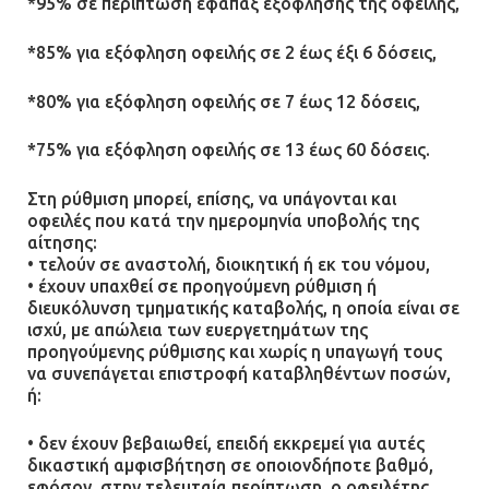
*95% σε περίπτωση εφάπαξ εξόφλησης της οφειλής,
*85% για εξόφληση οφειλής σε 2 έως έξι 6 δόσεις,
*80% για εξόφληση οφειλής σε 7 έως 12 δόσεις,
*75% για εξόφληση οφειλής σε 13 έως 60 δόσεις.
Στη ρύθμιση μπορεί, επίσης, να υπάγονται και
οφειλές που κατά την ημερομηνία υποβολής της
αίτησης:
• τελούν σε αναστολή, διοικητική ή εκ του νόμου,
• έχουν υπαχθεί σε προηγούμενη ρύθμιση ή
διευκόλυνση τμηματικής καταβολής, η οποία είναι σε
ισχύ, με απώλεια των ευεργετημάτων της
προηγούμενης ρύθμισης και χωρίς η υπαγωγή τους
να συνεπάγεται επιστροφή καταβληθέντων ποσών,
ή:
• δεν έχουν βεβαιωθεί, επειδή εκκρεμεί για αυτές
δικαστική αμφισβήτηση σε οποιονδήποτε βαθμό,
εφόσον, στην τελευταία περίπτωση, ο οφειλέτης