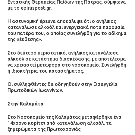
Εντατικής Θεραπείας Παίδων της Πάτρας, σύμφωνα
με το epiruspost.gr.
Ασπρόπυργος: Πέθανε ένας από
Η αστυνομική έρευνα αποκάλυψε ότι ο ανήλικος
τους σοβαρά εγκαυματίες της
κατανάλωσε αλκοόλ και ενεργειακά ποτά παρουσία
μεγάλης έκρηξης στο εργοστάσιο
του πατέρα του, ο οποίος συνελήφθη για το αδίκημα
12.07.2026 | 15:07
της «έκθεσης».
Στο δεύτερο περιστατικό, ανήλικος κατανάλωσε
Άργος: Στη φυλακή οι δύο
αλκοόλ σε κατάστημα διασκέδασης, με αποτέλεσμα
αστυνομικοί για τους
να χρειαστεί μεταφορά στο νοσοκομείο. Συνελήφθη
πυροβολισμούς κατά του 20χρονου
η ιδιοκτήτρια του καταστήματος.
με αναπηρία
Οι συλληφθέντες θα οδηγηθούν στην Εισαγγελία
11.07.2026 | 22:59
Πρωτοδικών Ιωαννίνων.
Ένα πουλί «υπεύθυνο» για την
Στην Καλαμάτα
πρωινή διακοπή ρεύματος στη
Μάνδρα
Στο Νοσοκομείο της Καλαμάτας μεταφέρθηκε ένα
09.07.2026 | 11:12
14χρονο κορίτσι από κατανάλωση αλκοόλ, τα
ξημερώματα της Πρωτοχρονιάς.