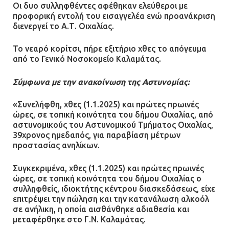
τους μισθούς του 2025 στο Θριάσιο
Οι δυο συλληφθέντες αφέθηκαν ελεύθεροι με
για μηχάνημα καρδιολογικών
προφορική εντολή του εισαγγελέα ενώ προανάκριση
επεμβάσεων
διενεργεί το Α.Τ. Οιχαλίας.
08.07.2026 | 15:02
Το νεαρό κορίτσι, πήρε εξιτήριο χθες το απόγευμα
από το Γενικό Νοσοκομείο Καλαμάτας.
Σύμφωνα με την ανακοίνωση της Αστυνομίας:
«Συνελήφθη, χθες (1.1.2025) και πρώτες πρωινές
ώρες, σε τοπική κοινότητα του δήμου Οιχαλίας, από
αστυνομικούς του Αστυνομικού Τμήματος Οιχαλίας,
39χρονος ημεδαπός, για παραβίαση μέτρων
προστασίας ανηλίκων.
Συγκεκριμένα, χθες (1.1.2025) και πρώτες πρωινές
ώρες, σε τοπική κοινότητα του δήμου Οιχαλίας ο
συλληφθείς, ιδιοκτήτης κέντρου διασκεδάσεως, είχε
επιτρέψει την πώληση και την κατανάλωση αλκοόλ
σε ανήλικη, η οποία αισθάνθηκε αδιαθεσία και
μεταφέρθηκε στο Γ.Ν. Καλαμάτας.