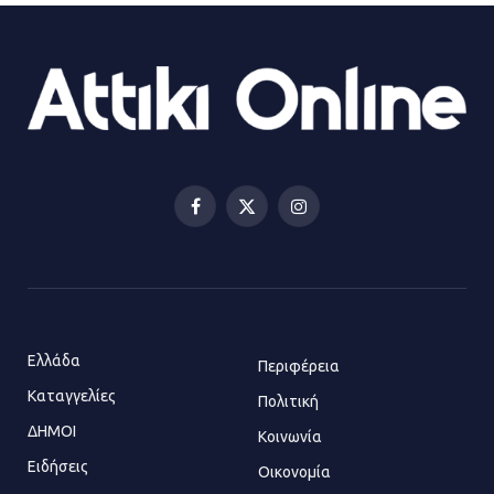
ΔΗΜΟΣ ΜΑΝΔΡΑΣ ΕΙΔΥΛΛΙΑΣ:
Ορίστηκαν οι αντιδήμαρχοι και οι
αρμοδιότητες τους
23.07.2026 | 14:58
Αισχύλεια 2026: Το Φεστιβάλ της
Ελευσίνας επιστρέφει στον
Πολυχώρο ΙΡΙΣ
Facebook
X
Instagram
21.07.2026 | 14:01
(Twitter)
Πώς έγινε η επίθεση στους δύο
ελληνοαμερικανούς στην Ακρόπολη
21.07.2026 | 13:44
Ελλάδα
Περιφέρεια
Καταγγελίες
Πολιτική
ΔΗΜΟΙ
Κοινωνία
«Φρένο» στα ηλεκτρικά πατίνια:
Τέλος η οδήγησή τους από
Ειδήσεις
Οικονομία
ανήλικους