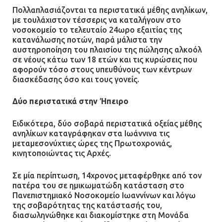
τραυματίας και κυκλοφοριακό χάος
Πολλαπλασιάζονται τα περιστατικά μέθης ανηλίκων,
με τουλάχιστον τέσσερις να καταλήγουν στο
21.07.2026 | 13:12
νοσοκομείο το τελευταίο 24ωρο εξαιτίας της
κατανάλωσης ποτών, παρά μάλιστα την
αυστηροποίηση του πλαισίου της πώλησης αλκοόλ
Βριλήσσια: Αυτοκίνητο έσπασε
σε νέους κάτω των 18 ετών και τις κυρώσεις που
τζαμαρία και μπήκε μέσα σε μαγαζί
αφορούν τόσο στους υπευθύνους των κέντρων
13.07.2026 | 21:32
διασκέδασης όσο και τους γονείς.
Δύο περιστατικά στην Ήπειρο
Η Οινόη αποκτά μια νέα, σύγχρονη
Ειδικότερα, δύο σοβαρά περιστατικά οξείας μέθης
και ασφαλή παιδική χαρά
ανηλίκων καταγράφηκαν στα Ιωάννινα τις
13.07.2026 | 21:21
μεταμεσονύχτιες ώρες της Πρωτοχρονιάς,
κινητοποιώντας τις Αρχές.
Σε μία περίπτωση, 14χρονος μεταφέρθηκε από τον
Τηλεφωνικές απάτες με λεία
πατέρα του σε ημικωματώδη κατάσταση στο
130.000 ευρώ στην Αττική
Πανεπιστημιακό Νοσοκομείο Ιωαννίνων και λόγω
της σοβαρότητας της κατάστασής του,
13.07.2026 | 20:44
διασωληνώθηκε και διακομίστηκε στη Μονάδα