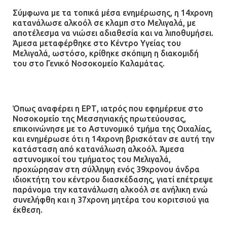
Φωτιά σε επιχείρηση στον
Σύμφωνα με τα τοπικά μέσα ενημέρωσης, η 14χρονη
Ασπρόπυργο – Ήχησε το 112
κατανάλωσε αλκοόλ σε κλαμπ στο Μελιγαλά, με
αποτέλεσμα να νιώσει αδιαθεσία και να λιποθυμήσει.
09.07.2026 | 09:19
Άμεσα μεταφέρθηκε στο Κέντρο Υγείας του
Μελιγαλά, ωστόσο, κρίθηκε σκόπιμη η διακομιδή
του στο Γενικό Νοσοκομείο Καλαμάτας.
Δίωξη για απόπειρα
ανθρωποκτονίας στους δύο
αστυνομικούς
Όπως αναφέρει η ΕΡΤ, ιατρός που εφημέρευε στο
08.07.2026 | 22:30
Νοσοκομείο της Μεσσηνιακής πρωτεύουσας,
επικοινώνησε με το Αστυνομικό τμήμα της Οιχαλίας,
και ενημέρωσε ότι η 14χρονη βρισκόταν σε αυτή την
Ομαδικός βιασμός 19χρονης στο
κατάσταση από κατανάλωση αλκοόλ. Άμεσα
Α.Τ. Ομονοίας: Ο Εισαγγελέας
αστυνομικοί του τμήματος του Μελιγαλά,
πρότεινε την αθώωση των
προχώρησαν στη σύλληψη ενός 39χρονου άνδρα
αστυνομικών
ιδιοκτήτη του κέντρου διασκέδασης, γιατί επέτρεψε
παράνομα την κατανάλωση αλκοόλ σε ανήλικη ενώ
08.07.2026 | 16:24
συνελήφθη και η 37χρονη μητέρα του κοριτσιού για
έκθεση.
Ο δήμαρχος Μάνδρας δώρισε όλους