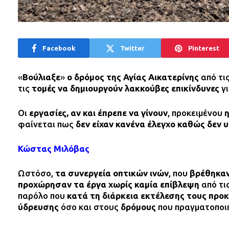
Facebook
Twitter
Pinterest
«
Βούλιαξε
»
ο δρόμος της Αγίας Αικατερίνης
από τι
τις
τομές να δημιουργούν λακκούβες
επικίνδυνες
γ
Οι
εργασίες, αν και έπρεπε να γίνουν
, προκειμένου
η
φαίνεται πως
δεν είχαν κανένα έλεγχο καθώς δεν 
Κώστας Μιλόβας
Ωστόσο,
τα συνεργεία οπτικών ινών
, που
βρέθηκαν
προχώρησαν τα έργα χωρίς καμία επίβλεψη
από τι
παρόλο που
κατά τη διάρκεια εκτέλεσης τους προ
ύδρευσης
όσο και στους
δρόμους
που πραγματοποιή