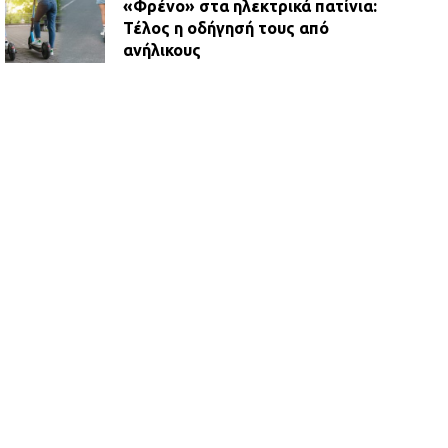
«Φρένο» στα ηλεκτρικά πατίνια:
Τέλος η οδήγησή τους από
ανήλικους
21.07.2026 | 13:35
Τροχαίο στην Πειραιώς: ΙΧ
συγκρούστηκε με φορτηγό – Ένας
τραυματίας και κυκλοφοριακό χάος
21.07.2026 | 13:12
Βριλήσσια: Αυτοκίνητο έσπασε
τζαμαρία και μπήκε μέσα σε μαγαζί
13.07.2026 | 21:32
Η Οινόη αποκτά μια νέα, σύγχρονη
και ασφαλή παιδική χαρά