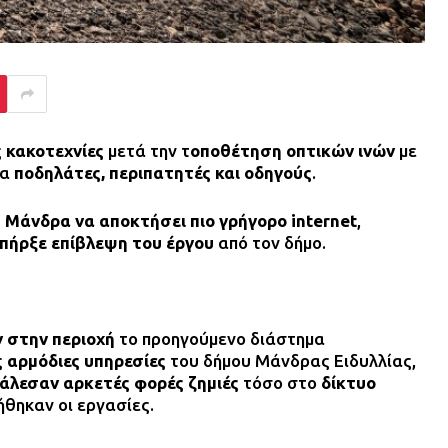
ς
κακοτεχνίες
μετά την τ
οποθέτηση οπτικών ινών
με
ια
ποδηλάτες, περιπατητές και οδηγούς
.
 Μάνδρα να αποκτήσει πιο γρήγορο internet
,
υπήρξε επίβλεψη του έργου
από τον δήμο.
 στην περιοχή
το προηγούμενο διάστημα
ς
αρμόδιες υπηρεσίες
του δήμου Μάνδρας Ειδυλλίας,
κάλεσαν αρκετές φορές ζημιές
τόσο στο
δίκτυο
θηκαν οι εργασίες.