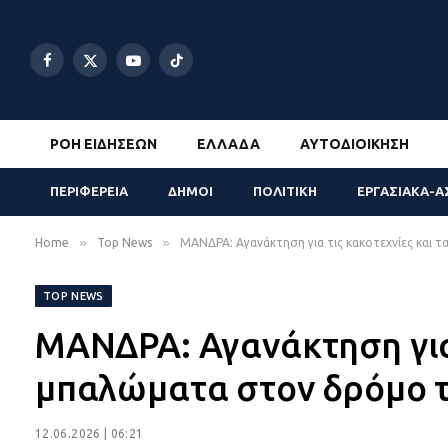
Facebook
X
YouTube
TikTok
(Twitter)
ΡΟΉ ΕΙΔΉΣΕΩΝ
ΕΛΛΆΔΑ
ΑΥΤΟΔΙΟΊΚΗΣΗ
ΠΕΡΙΦΕΡΕΙΑ
ΔΗΜΟΙ
ΠΟΛΙΤΙΚΗ
ΕΡΓΑΣΙΑΚΑ-Α
»
»
Home
Top News
ΜΑΝΔΡΑ: Αγανάκτηση για τις κακοτεχνίες και τ
TOP NEWS
ΜΑΝΔΡΑ: Αγανάκτηση για 
μπαλώματα στον δρόμο τ
12.06.2026 | 06:21